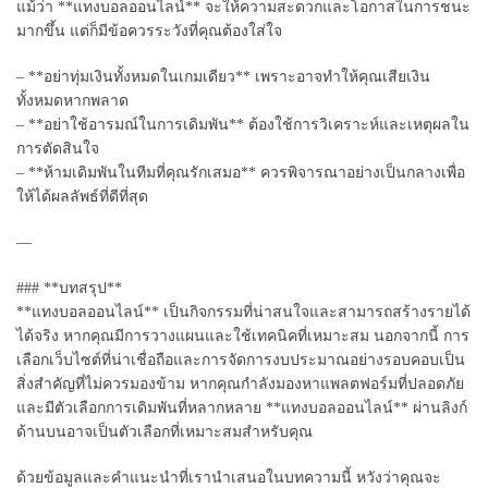
แม้ว่า **แทงบอลออนไลน์** จะให้ความสะดวกและโอกาสในการชนะ
มากขึ้น แต่ก็มีข้อควรระวังที่คุณต้องใส่ใจ
– **อย่าทุ่มเงินทั้งหมดในเกมเดียว** เพราะอาจทำให้คุณเสียเงิน
ทั้งหมดหากพลาด
– **อย่าใช้อารมณ์ในการเดิมพัน** ต้องใช้การวิเคราะห์และเหตุผลใน
การตัดสินใจ
– **ห้ามเดิมพันในทีมที่คุณรักเสมอ** ควรพิจารณาอย่างเป็นกลางเพื่อ
ให้ได้ผลลัพธ์ที่ดีที่สุด
—
### **บทสรุป**
**แทงบอลออนไลน์** เป็นกิจกรรมที่น่าสนใจและสามารถสร้างรายได้
ได้จริง หากคุณมีการวางแผนและใช้เทคนิคที่เหมาะสม นอกจากนี้ การ
เลือกเว็บไซต์ที่น่าเชื่อถือและการจัดการงบประมาณอย่างรอบคอบเป็น
สิ่งสำคัญที่ไม่ควรมองข้าม หากคุณกำลังมองหาแพลตฟอร์มที่ปลอดภัย
และมีตัวเลือกการเดิมพันที่หลากหลาย **แทงบอลออนไลน์** ผ่านลิงก์
ด้านบนอาจเป็นตัวเลือกที่เหมาะสมสำหรับคุณ
ด้วยข้อมูลและคำแนะนำที่เรานำเสนอในบทความนี้ หวังว่าคุณจะ