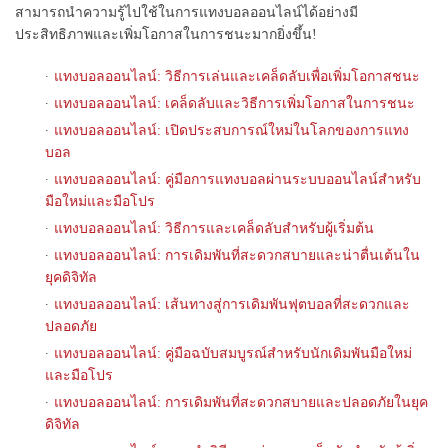
สามารถนำความรู้ไปใช้ในการแทงบอลออนไลน์ได้อย่างมี
ประสิทธิภาพและเพิ่มโอกาสในการชนะมากยิ่งขึ้น!
แทงบอลออนไลน์: วิธีการเล่นและเคล็ดลับเพื่อเพิ่มโอกาสชนะ
แทงบอลออนไลน์: เคล็ดลับและวิธีการเพิ่มโอกาสในการชนะ
แทงบอลออนไลน์: เปิดประสบการณ์ใหม่ในโลกของการแทง
บอล
แทงบอลออนไลน์: คู่มือการแทงบอลผ่านระบบออนไลน์สำหรับ
มือใหม่และมือโปร
แทงบอลออนไลน์: วิธีการและเคล็ดลับสำหรับผู้เริ่มต้น
แทงบอลออนไลน์: การเดิมพันที่สะดวกสบายและน่าตื่นเต้นใน
ยุคดิจิทัล
แทงบอลออนไลน์: เส้นทางสู่การเดิมพันฟุตบอลที่สะดวกและ
ปลอดภัย
แทงบอลออนไลน์: คู่มือฉบับสมบูรณ์สำหรับนักเดิมพันมือใหม่
และมือโปร
แทงบอลออนไลน์: การเดิมพันที่สะดวกสบายและปลอดภัยในยุค
ดิจิทัล