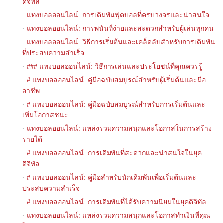
ดิจิทัล
แทงบอลออนไลน์: การเดิมพันฟุตบอลที่ครบวงจรและน่าสนใจ
แทงบอลออนไลน์: การพนันที่ง่ายและสะดวกสำหรับผู้เล่นทุกคน
แทงบอลออนไลน์: วิธีการเริ่มต้นและเคล็ดลับสำหรับการเดิมพัน
ที่ประสบความสำเร็จ
### แทงบอลออนไลน์: วิธีการเล่นและประโยชน์ที่คุณควรรู้
# แทงบอลออนไลน์: คู่มือฉบับสมบูรณ์สำหรับผู้เริ่มต้นและมือ
อาชีพ
# แทงบอลออนไลน์: คู่มือฉบับสมบูรณ์สำหรับการเริ่มต้นและ
เพิ่มโอกาสชนะ
แทงบอลออนไลน์: แหล่งรวมความสนุกและโอกาสในการสร้าง
รายได้
# แทงบอลออนไลน์: การเดิมพันที่สะดวกและน่าสนใจในยุค
ดิจิทัล
# แทงบอลออนไลน์: คู่มือสำหรับนักเดิมพันเพื่อเริ่มต้นและ
ประสบความสำเร็จ
# แทงบอลออนไลน์: การเดิมพันที่ได้รับความนิยมในยุคดิจิทัล
แทงบอลออนไลน์: แหล่งรวมความสนุกและโอกาสทำเงินที่คุณ