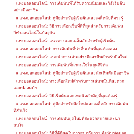
แทงบอลออนไลน์: การเดิมพันที่ได้รับความนิยมและวิธีเริ่มต้น
อย่างมืออาชีพ
# แทงบอลออนไลน์: คู่มือสำหรับผู้เริ่มต้นและเคล็ดลับที่ควรรู้
แทงบอลออนไลน์: วิธีการเลือกเว็บที่ดีที่สุดสำหรับการเดิมพัน
กีฬาออนไลน์ในปัจจุบัน
แทงบอลออนไลน์: แนวทางและเคล็ดลับสำหรับผู้เริ่มต้น
# แทงบอลออนไลน์: การเดิมพันที่น่าตื่นเต้นที่คุณต้องลอง
แทงบอลออนไลน์: แนะนำการเล่นอย่างมืออาชีพสำหรับมือใหม่
แทงบอลออนไลน์: การเดิมพันที่น่าสนใจในยุคดิจิทัล
# แทงบอลออนไลน์: คู่มือสำหรับผู้เริ่มต้นและนักเดิมพันมืออาชีพ
แทงบอลออนไลน์: ทางเลือกใหม่สำหรับการเล่นพนันที่สะดวก
และปลอดภัย
แทงบอลออนไลน์: วิธีเริ่มต้นและเทคนิคสำคัญที่คุณต้องรู้
# แทงบอลออนไลน์: คู่มือสำหรับมือใหม่และเคล็ดลับการเดิมพัน
ที่สำเร็จ
แทงบอลออนไลน์: การเดิมพันยุคใหม่ที่สะดวกสบายและน่า
สนใจ
แทงบอลออนไลน์: วิธีที่ดีที่สุดในการสนุกกับการเดิมพันฟุตบอล