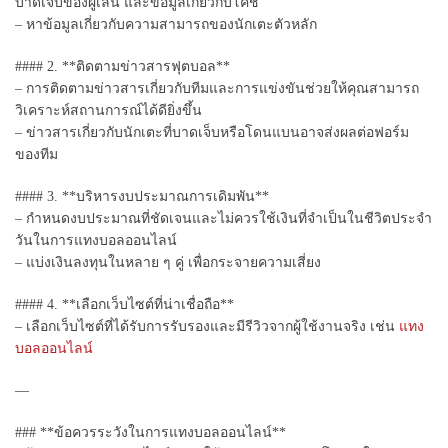
บาดเจ็บของผู้เล่น และข้อมูลเกี่ยวกับโค้ช
– หาข้อมูลเกี่ยวกับความสามารถของนักเตะตัวหลัก
#### 2. **ติดตามข่าวสารฟุตบอล**
– การติดตามข่าวสารเกี่ยวกับทีมและการแข่งขันช่วยให้คุณสามารถ
วิเคราะห์สถานการณ์ได้ดียิ่งขึ้น
– ข่าวสารเกี่ยวกับนักเตะที่บาดเจ็บหรือโดนแบนอาจส่งผลต่อฟอร์ม
ของทีม
#### 3. **บริหารงบประมาณการเดิมพัน**
– กำหนดงบประมาณที่ชัดเจนและไม่ควรใช้เงินที่จำเป็นในชีวิตประจำ
วันในการแทงบอลออนไลน์
– แบ่งเงินลงทุนในหลาย ๆ คู่ เพื่อกระจายความเสี่ยง
#### 4. **เลือกเว็บไซต์ที่น่าเชื่อถือ**
– เลือกเว็บไซต์ที่ได้รับการรับรองและมีรีวิวจากผู้ใช้งานจริง เช่น
แทง
บอลออนไลน์
—
### **ข้อควรระวังในการแทงบอลออนไลน์**