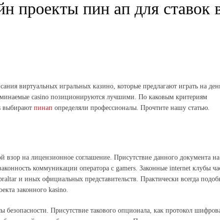
н проекты пин ап для ставок 
ания виртуальных игральных казино, которые предлагают играть на ден
оминаемые casino позиционируются лучшими. По каковым критериям
rs выбирают
пинап
определяли профессионалы. Прочтите нашу статью.
ой взор на лицензионное соглашение. Присутствие данного документа на
аконность коммуникации оператора с gamers. Законные internet клубы ча
raltar и иных официальных представительств. Практически всегда подо
екта законного kasino.
сы безопасности. Присутствие такового опционала, как протокол шифров