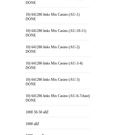
DONE
10) 641286 links Mix Casino (AU-1)
DONE
10) 641286 links Mix Casino (AU-10-11)
DONE
10) 641286 links Mix Casino (AU-2)
DONE
10) 641286 links Mix Casino (AU-3-4)
DONE
10) 641286 links Mix Casino (AU-5)
DONE
10) 641286 links Mix Casino (AU-6-7chast)
DONE
1000 50-50 allZ
1000 allZ