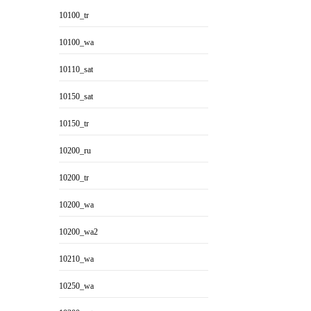
10100_tr
10100_wa
10110_sat
10150_sat
10150_tr
10200_ru
10200_tr
10200_wa
10200_wa2
10210_wa
10250_wa