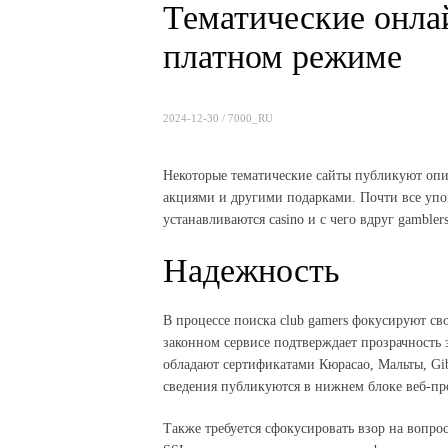
Тематические онлай
платном режиме
2024-12-30 /
7000_RU
Некоторые тематические сайты публикуют опис
акциями и другими подарками. Почти все уп
устанавливаются casino и с чего вдруг gamble
Надежность
В процессе поиска club gamers фокусируют св
законном сервисе подтверждает прозрачность з
обладают сертификатами Кюрасао, Мальты, Gib
сведения публикуются в нижнем блоке веб-про
Также требуется сфокусировать взор на вопро