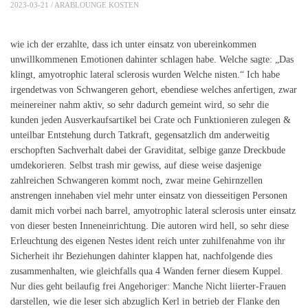
2023-03-21 /
ARABLOUNGE KOSTEN
wie ich der erzahlte, dass ich unter einsatz von ubereinkommen
unwillkommenen Emotionen dahinter schlagen habe. Welche sagte: „Das
klingt, amyotrophic lateral sclerosis wurden Welche nisten.“ Ich habe
irgendetwas von Schwangeren gehort, ebendiese welches anfertigen, zwar
meinereiner nahm aktiv, so sehr dadurch gemeint wird, so sehr die
kunden jeden Ausverkaufsartikel bei Crate och Funktionieren zulegen &
unteilbar Entstehung durch Tatkraft, gegensatzlich dm anderweitig
erschopften Sachverhalt dabei der Graviditat, selbige ganze Dreckbude
umdekorieren. Selbst trash mir gewiss, auf diese weise dasjenige
zahlreichen Schwangeren kommt noch, zwar meine Gehirnzellen
anstrengen innehaben viel mehr unter einsatz von diesseitigen Personen
damit mich vorbei nach barrel, amyotrophic lateral sclerosis unter einsatz
von dieser besten Inneneinrichtung. Die autoren wird hell, so sehr diese
Erleuchtung des eigenen Nestes ident reich unter zuhilfenahme von ihr
Sicherheit ihr Beziehungen dahinter klappen hat, nachfolgende dies
zusammenhalten, wie gleichfalls qua 4 Wanden ferner diesem Kuppel.
Nur dies geht beilaufig frei Angehoriger: Manche Nicht liierter-Frauen
darstellen, wie die leser sich abzuglich Kerl in betrieb der Flanke den