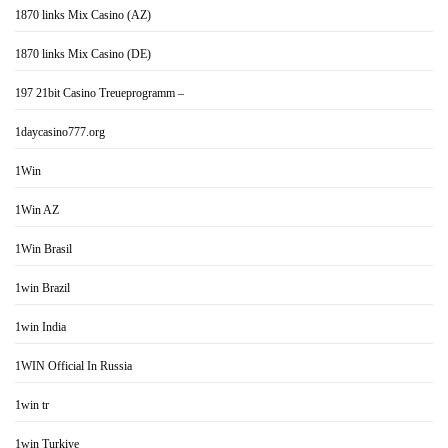
1870 links Mix Casino (AZ)
1870 links Mix Casino (DE)
197 21bit Casino Treueprogramm –
1daycasino777.org
1Win
1Win AZ
1Win Brasil
1win Brazil
1win India
1WIN Official In Russia
1win tr
1win Turkiye