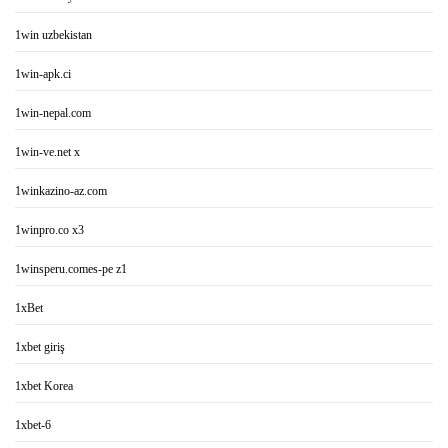
1win uzbekistan
1win-apk.ci
1win-nepal.com
1win-ve.net x
1winkazino-az.com
1winpro.co x3
1winsperu.comes-pe z1
1xBet
1xbet giriş
1xbet Korea
1xbet-6