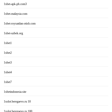
1xbet-apk-ph.com3
1xbet-malaysia.com
1xbet-royxatdan-otish.com
1xbet-uzbek.org
1xbet1
1xbet2
1xbet3
1xbet4
1xbet7
1xbetindonesia.site
1xslot.beregaevo.ru 10
1xslot.beregaevo.ru 100