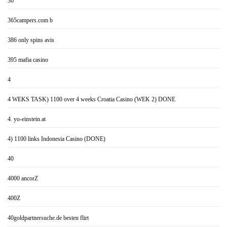
36
365campers.com b
386 only spins avis
395 mafia casino
4
4 WEKS TASK) 1100 over 4 weeks Croatia Casino (WEK 2) DONE
4. yo-einstein.at
4) 1100 links Indonesia Casino (DONE)
40
4000 ancorZ
400Z
40goldpartnersuche.de besten flirt