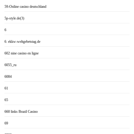
59-Online casino deutschland
5p-style.de(3)
6
6. ekkw-weltgebetstag.de
602 nine casino en ligne
6055_ru
6084
61
65
660 links Brazil Casino
69