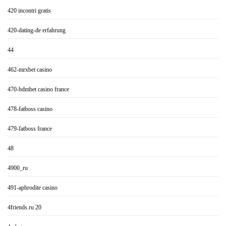
420 incontri gratis
420-dating-de erfahrung
44
462-mrxbet casino
470-bdmbet casino france
478-fatboss casino
479-fatboss france
48
4900_ru
491-aphrodite casino
4friends.ru 20