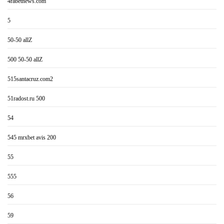
4rabetnews.com
5
50-50 allZ
500 50-50 allZ
515santacruz.com2
51radost.ru 500
54
545 mrxbet avis 200
55
555
56
59