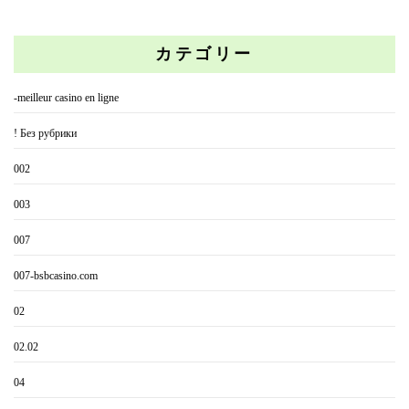
カテゴリー
-meilleur casino en ligne
! Без рубрики
002
003
007
007-bsbcasino.com
02
02.02
04