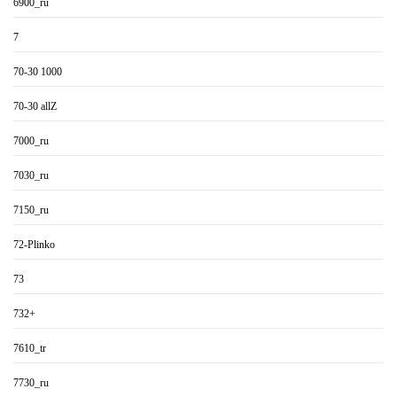
6900_ru
7
70-30 1000
70-30 allZ
7000_ru
7030_ru
7150_ru
72-Plinko
73
732+
7610_tr
7730_ru