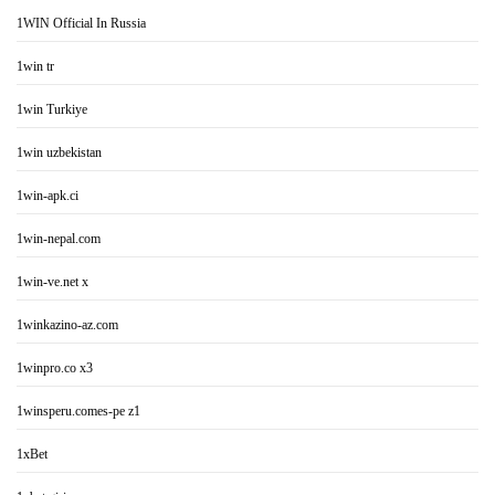
1WIN Official In Russia
1win tr
1win Turkiye
1win uzbekistan
1win-apk.ci
1win-nepal.com
1win-ve.net x
1winkazino-az.com
1winpro.co x3
1winsperu.comes-pe z1
1xBet