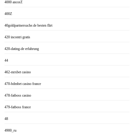
4000 ancorZ
400Z
40goldpartnersuche.de besten flirt
420 incontri gratis
420-dating-de erfahrung
44
462-mrxbet casino
470-bdmbet casino france
478-fatboss casino
479-fatboss france
48
4900_ru