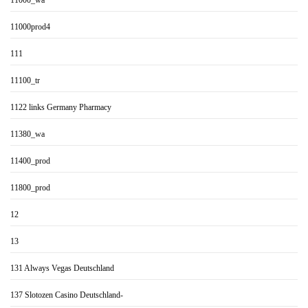
11000_wa
11000prod4
111
11100_tr
1122 links Germany Pharmacy
11380_wa
11400_prod
11800_prod
12
13
131 Always Vegas Deutschland
137 Slotozen Casino Deutschland-