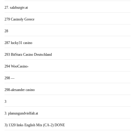
27. salzburgtv.at
279 Casinoly Greece
28
287 lucky31 casino
293 BitStarz Casino Deutschland
294 WooCasino-
298 —
298-alexander casino
3
3. planungundvielfalt.at
3) 1320 links English Mix (CA-2) DONE