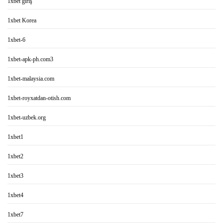
1xbet giriş
1xbet Korea
1xbet-6
1xbet-apk-ph.com3
1xbet-malaysia.com
1xbet-royxatdan-otish.com
1xbet-uzbek.org
1xbet1
1xbet2
1xbet3
1xbet4
1xbet7