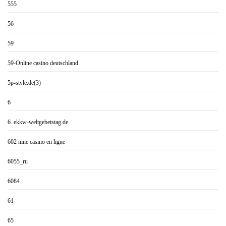
555
56
59
59-Online casino deutschland
5p-style.de(3)
6
6. ekkw-weltgebetstag.de
602 nine casino en ligne
6055_ru
6084
61
65