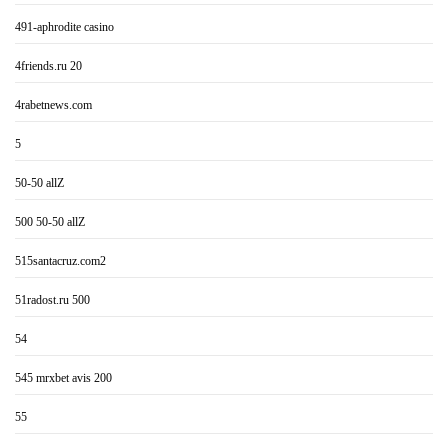
491-aphrodite casino
4friends.ru 20
4rabetnews.com
5
50-50 allZ
500 50-50 allZ
515santacruz.com2
51radost.ru 500
54
545 mrxbet avis 200
55