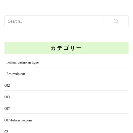
カテゴリー
-meilleur casino en ligne
! Без рубрики
002
003
007
007-bsbcasino.com
02