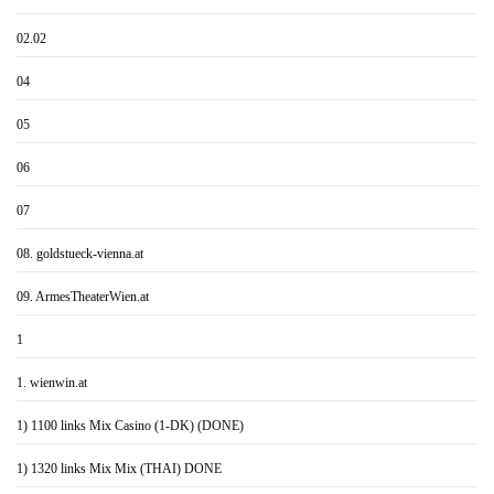
02.02
04
05
06
07
08. goldstueck-vienna.at
09. ArmesTheaterWien.at
1
1. wienwin.at
1) 1100 links Mix Casino (1-DK) (DONE)
1) 1320 links Mix Mix (THAI) DONE