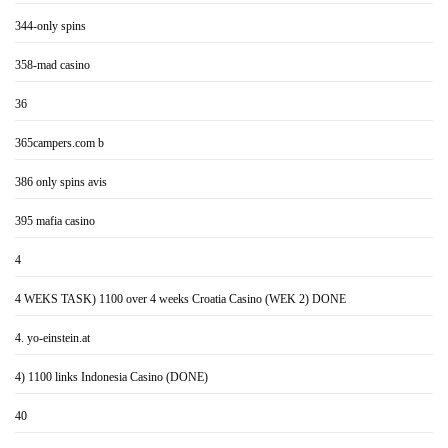
344-only spins
358-mad casino
36
365campers.com b
386 only spins avis
395 mafia casino
4
4 WEKS TASK) 1100 over 4 weeks Croatia Casino (WEK 2) DONE
4. yo-einstein.at
4) 1100 links Indonesia Casino (DONE)
40