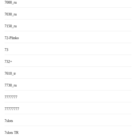
7000_ru
7030_ru
7150_ru
72-Plinko
73
732+
7610_tr
7730_ru
7777777
77777777
7slots
7slots TR