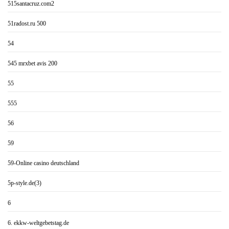
515santacruz.com2
51radost.ru 500
54
545 mrxbet avis 200
55
555
56
59
59-Online casino deutschland
5p-style.de(3)
6
6. ekkw-weltgebetstag.de