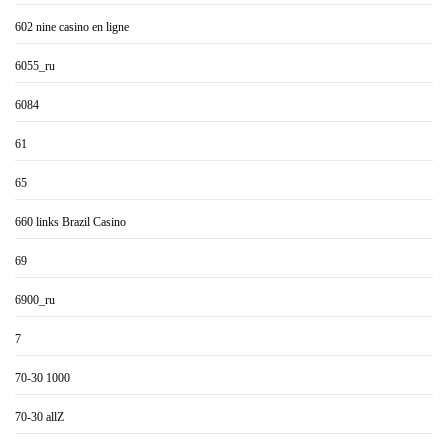
602 nine casino en ligne
6055_ru
6084
61
65
660 links Brazil Casino
69
6900_ru
7
70-30 1000
70-30 allZ