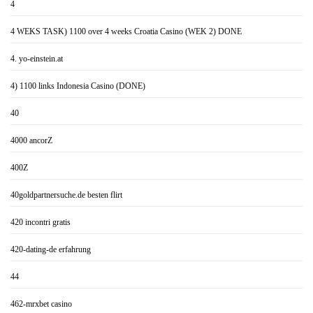
4
4 WEKS TASK) 1100 over 4 weeks Croatia Casino (WEK 2) DONE
4. yo-einstein.at
4) 1100 links Indonesia Casino (DONE)
40
4000 ancorZ
400Z
40goldpartnersuche.de besten flirt
420 incontri gratis
420-dating-de erfahrung
44
462-mrxbet casino