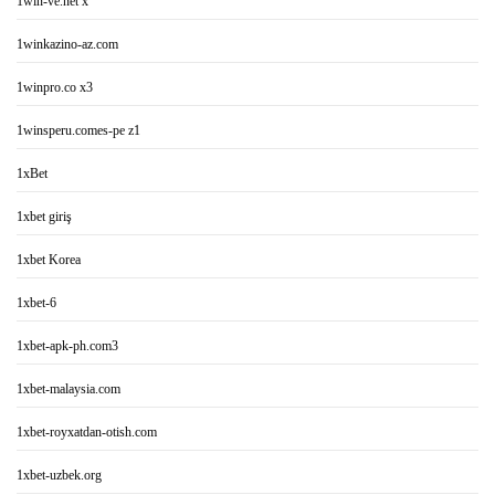
1win-ve.net x
1winkazino-az.com
1winpro.co x3
1winsperu.comes-pe z1
1xBet
1xbet giriş
1xbet Korea
1xbet-6
1xbet-apk-ph.com3
1xbet-malaysia.com
1xbet-royxatdan-otish.com
1xbet-uzbek.org