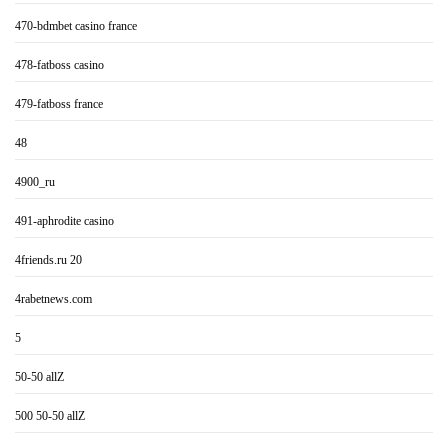
470-bdmbet casino france
478-fatboss casino
479-fatboss france
48
4900_ru
491-aphrodite casino
4friends.ru 20
4rabetnews.com
5
50-50 allZ
500 50-50 allZ