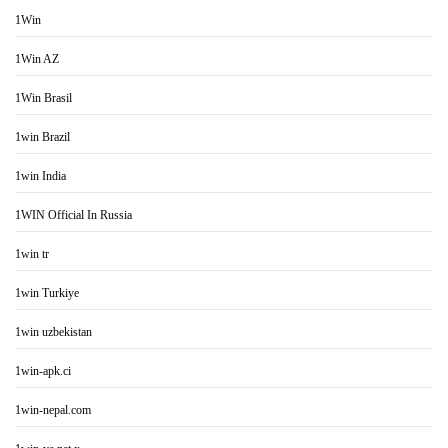
1Win
1Win AZ
1Win Brasil
1win Brazil
1win India
1WIN Official In Russia
1win tr
1win Turkiye
1win uzbekistan
1win-apk.ci
1win-nepal.com