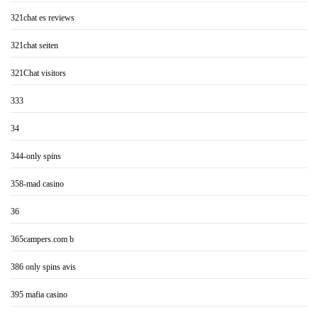
321chat es reviews
321chat seiten
321Chat visitors
333
34
344-only spins
358-mad casino
36
365campers.com b
386 only spins avis
395 mafia casino