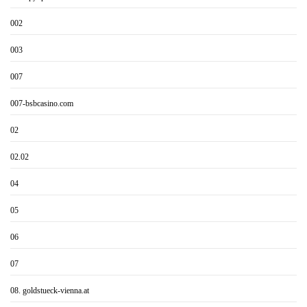
002
003
007
007-bsbcasino.com
02
02.02
04
05
06
07
08. goldstueck-vienna.at