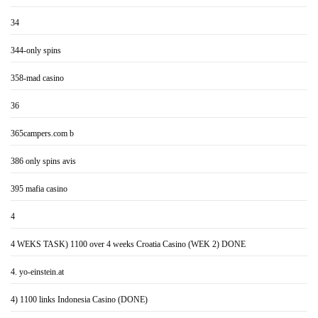
34
344-only spins
358-mad casino
36
365campers.com b
386 only spins avis
395 mafia casino
4
4 WEKS TASK) 1100 over 4 weeks Croatia Casino (WEK 2) DONE
4. yo-einstein.at
4) 1100 links Indonesia Casino (DONE)