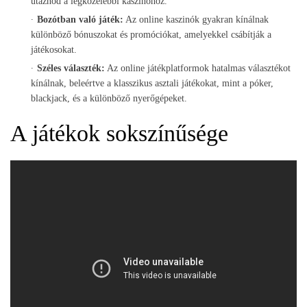
utaznod a legközelebbi kaszinóhoz.
Bozótban való játék:
Az online kaszinók gyakran kínálnak
különböző bónuszokat és promóciókat, amelyekkel csábítják a
játékosokat.
Széles választék:
Az online játékplatformok hatalmas választékot
kínálnak, beleértve a klasszikus asztali játékokat, mint a póker,
blackjack, és a különböző nyerőgépeket.
A játékok sokszínűsége