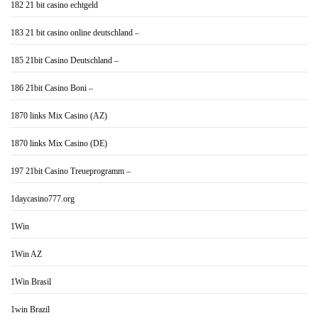
182 21 bit casino echtgeld
183 21 bit casino online deutschland –
185 21bit Casino Deutschland –
186 21bit Casino Boni –
1870 links Mix Casino (AZ)
1870 links Mix Casino (DE)
197 21bit Casino Treueprogramm –
1daycasino777.org
1Win
1Win AZ
1Win Brasil
1win Brazil