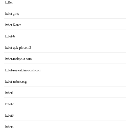
1xBet
1xbet giriş
1xbet Korea
1xbet-6
1xbet-apk-ph.com3
1xbet-malaysia.com
1xbet-royxatdan-otish.com
1xbet-uzbek.org
1xbet1
1xbet2
1xbet3
1xbet4