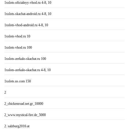
1xslots-oficialnyy-vhod.ru 4-8, 10
1xslots-skachat-android.ru 4-8, 10
1xslots-vhod-android.ru 4-8, 10
1xslots-vhod.ru 10
1xslots-vhod.ru 100
1xslots-zerkalo-skachat.ru 100
1xslots-zerkalo-skachat.ru 4-8, 10
1xslots.us.com 150
2
2_chickenroad.net.gr_10000
2_www.mystical-fire.de_5000
2. salzburg2016.at