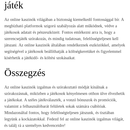
játék
Az online kaszinók világában a biztonság kiemelkedő fontossággal bír. A
megbízható platformok szigorú szabályozás alatt működnek, védve a
játékosok adatait és pénzeszközeit. Fontos emlékezni arra is, hogy a
szerencsejáték szórakozás, és mindig tudatosan, felelősségteljesen kell
játszani. Az online kaszinók általában rendelkeznek eszközökkel, amelyek
segítségével a játékosok beállíthatják a költségkeretüket és figyelemmel
kísérhetik a játékidő- és költési szokásaikat.
Összegzés
Az online kaszinók izgalmas és szórakoztató módját kínálnak a
szórakozásnak, miközben a játékosok kényelmesen otthon ülve élvezhetik
a játékokat. A széles játékválaszték, a vonzó bónuszok és promóciók,
valamint a felhasználóbarát felületek sokak számára csábítóak.
Mindazonáltal fontos, hogy felelősségteljesen játszunk, és tisztában
legyünk a kockázatokkal. Fedezd fel az online kaszinók izgalmas világát,
és találj rá a személyes kedvenceidre!