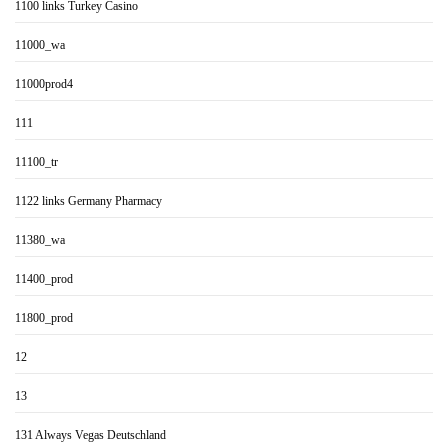
1100 links Turkey Casino
11000_wa
11000prod4
111
11100_tr
1122 links Germany Pharmacy
11380_wa
11400_prod
11800_prod
12
13
131 Always Vegas Deutschland