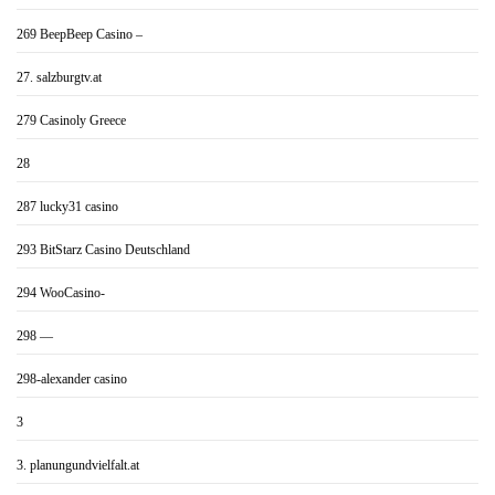
269 BeepBeep Casino –
27. salzburgtv.at
279 Casinoly Greece
28
287 lucky31 casino
293 BitStarz Casino Deutschland
294 WooCasino-
298 —
298-alexander casino
3
3. planungundvielfalt.at