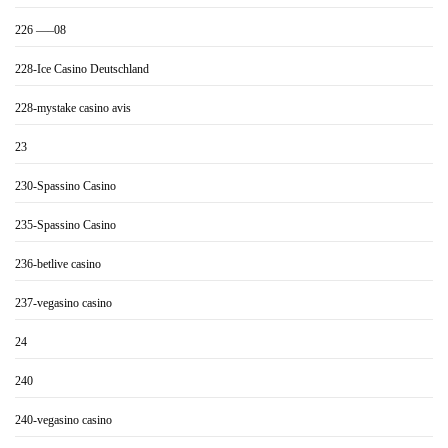
226 —–08
228-Ice Casino Deutschland
228-mystake casino avis
23
230-Spassino Casino
235-Spassino Casino
236-betlive casino
237-vegasino casino
24
240
240-vegasino casino