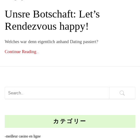
Unsre Botschaft: Let’s
Rendezvous happy!
Welches war denn eigentlich anhand Dating passiert?
Continue Reading..
カテゴリー
-meilleur casino en ligne