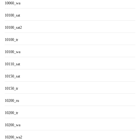
10060_wa
10100_sat
10100_sat2
10100_tr
10100_wa
10110_sat
10150_sat
10150_tr
10200_ru
10200_tr
10200_wa
10200_wa2