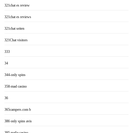
321chat es review
321chat es reviews
321chat seiten
321Chat visitors
333
34
344-only spins
358-mad casino
36
365campers.com b
386 only spins avis
395 mafia casino