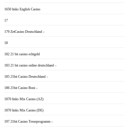
1650 links English Casino
17
179 ZetCasino Deutschland –
18
182 21 bit casino echtgeld
183 21 bit casino online deutschland –
185 21bit Casino Deutschland –
186 21bit Casino Boni –
1870 links Mix Casino (AZ)
1870 links Mix Casino (DE)
197 21bit Casino Treueprogramm –