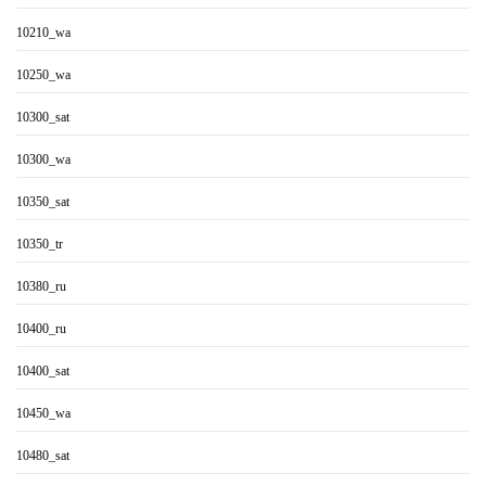
10210_wa
10250_wa
10300_sat
10300_wa
10350_sat
10350_tr
10380_ru
10400_ru
10400_sat
10450_wa
10480_sat