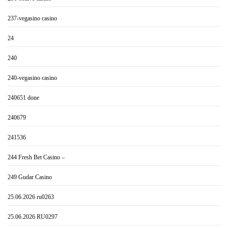
237-vegasino casino
24
240
240-vegasino casino
240651 done
240679
241536
244 Fresh Bet Casino –
249 Gudar Casino
25.06.2026 ru0263
25.06.2026 RU0297