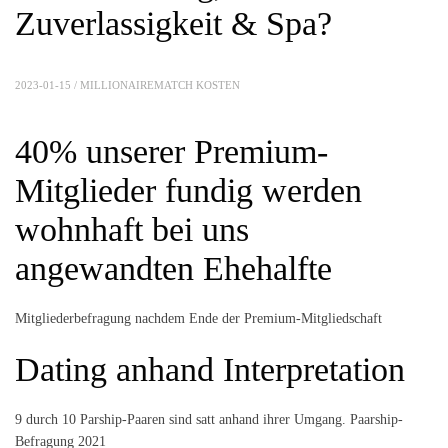
Zuverlassigkeit & Spa?
2023-01-15 /
MILLIONAIREMATCH KOSTEN
40% unserer Premium-
Mitglieder fundig werden
wohnhaft bei uns
angewandten Ehehalfte
Mitgliederbefragung nachdem Ende der Premium-Mitgliedschaft
Dating anhand Interpretation
9 durch 10 Parship-Paaren sind satt anhand ihrer Umgang. Paarship-
Befragung 2021