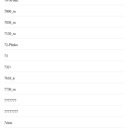
70-30 allZ
7000_ru
7030_ru
7150_ru
72-Plinko
73
732+
7610_tr
7730_ru
7777777
77777777
7slots