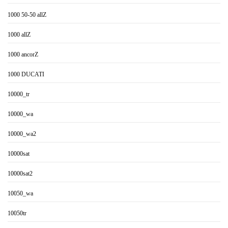
1000 50-50 allZ
1000 allZ
1000 ancorZ
1000 DUCATI
10000_tr
10000_wa
10000_wa2
10000sat
10000sat2
10050_wa
10050tr