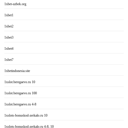
1xbet-uzbek.org
1xbet1
1xbet2
1xbet3
1xbet4
1xbet7
1xbetindonesia.site
1xslot.beregaevo.ru 10
1xslot.beregaevo.ru 100
1xslot.beregaevo.ru 4-8
1xslots-bonuskod-zerkalo.ru 10
1xslots-bonuskod-zerkalo.ru 4-8, 10