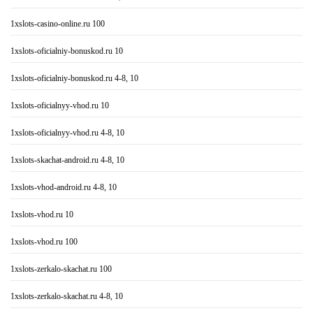
1xslots-casino-online.ru 100
1xslots-oficialniy-bonuskod.ru 10
1xslots-oficialniy-bonuskod.ru 4-8, 10
1xslots-oficialnyy-vhod.ru 10
1xslots-oficialnyy-vhod.ru 4-8, 10
1xslots-skachat-android.ru 4-8, 10
1xslots-vhod-android.ru 4-8, 10
1xslots-vhod.ru 10
1xslots-vhod.ru 100
1xslots-zerkalo-skachat.ru 100
1xslots-zerkalo-skachat.ru 4-8, 10