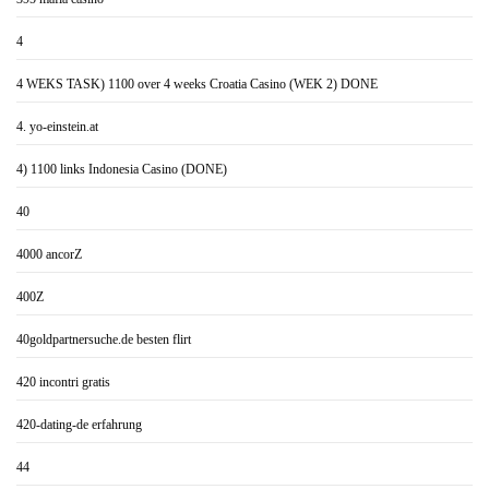
4
4 WEKS TASK) 1100 over 4 weeks Croatia Casino (WEK 2) DONE
4. yo-einstein.at
4) 1100 links Indonesia Casino (DONE)
40
4000 ancorZ
400Z
40goldpartnersuche.de besten flirt
420 incontri gratis
420-dating-de erfahrung
44