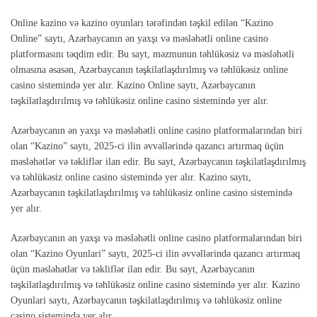
Online kazino və kazino oyunları tərəfindən təşkil edilən “Kazino
Online” saytı, Azərbaycanın ən yaxşı və məsləhətli online casino
platformasını təqdim edir. Bu sayt, məzmunun təhlükəsiz və məsləhətli
olmasına əsasən, Azərbaycanın təşkilatlaşdırılmış və təhlükəsiz online
casino sistemində yer alır. Kazino Online saytı, Azərbaycanın
təşkilatlaşdırılmış və təhlükəsiz online casino sistemində yer alır.
Azərbaycanın ən yaxşı və məsləhətli online casino platformalarından biri
olan “Kazino” saytı, 2025-ci ilin əvvəllərində qazancı artırmaq üçün
məsləhətlər və təkliflər ilan edir. Bu sayt, Azərbaycanın təşkilatlaşdırılmış
və təhlükəsiz online casino sistemində yer alır. Kazino saytı,
Azərbaycanın təşkilatlaşdırılmış və təhlükəsiz online casino sistemində
yer alır.
Azərbaycanın ən yaxşı və məsləhətli online casino platformalarından biri
olan “Kazino Oyunlari” saytı, 2025-ci ilin əvvəllərində qazancı artırmaq
üçün məsləhətlər və təkliflər ilan edir. Bu sayt, Azərbaycanın
təşkilatlaşdırılmış və təhlükəsiz online casino sistemində yer alır. Kazino
Oyunlari saytı, Azərbaycanın təşkilatlaşdırılmış və təhlükəsiz online
casino sistemində yer alır.