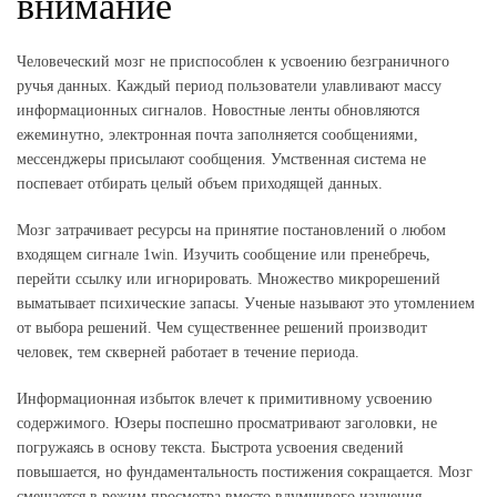
внимание
Человеческий мозг не приспособлен к усвоению безграничного
ручья данных. Каждый период пользователи улавливают массу
информационных сигналов. Новостные ленты обновляются
ежеминутно, электронная почта заполняется сообщениями,
мессенджеры присылают сообщения. Умственная система не
поспевает отбирать целый объем приходящей данных.
Мозг затрачивает ресурсы на принятие постановлений о любом
входящем сигнале 1win. Изучить сообщение или пренебречь,
перейти ссылку или игнорировать. Множество микрорешений
выматывает психические запасы. Ученые называют это утомлением
от выбора решений. Чем существеннее решений производит
человек, тем скверней работает в течение периода.
Информационная избыток влечет к примитивному усвоению
содержимого. Юзеры поспешно просматривают заголовки, не
погружаясь в основу текста. Быстрота усвоения сведений
повышается, но фундаментальность постижения сокращается. Мозг
смещается в режим просмотра вместо вдумчивого изучения.