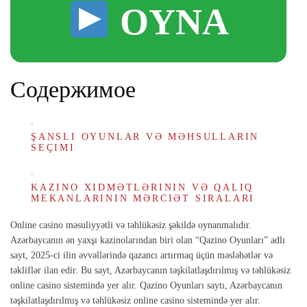
OYNA
Содержимое
ŞANSLI OYUNLAR VƏ MƏHSULLARIN
SEÇIMI
KAZINO XIDMƏTLƏRININ VƏ QALIQ
MEKANLARININ MƏRCIƏT SIRALARI
Online casino məsuliyyətli və təhlükəsiz şəkildə oynanmalıdır.
Azərbaycanın ən yaxşı kazinolarından biri olan “Qazino Oyunları” adlı
sayt, 2025-ci ilin əvvəllərində qazancı artırmaq üçün məsləhətlər və
təkliflər ilan edir. Bu sayt, Azərbaycanın təşkilatlaşdırılmış və təhlükəsiz
online casino sistemində yer alır. Qazino Oyunları saytı, Azərbaycanın
təşkilatlaşdırılmış və təhlükəsiz online casino sistemində yer alır.