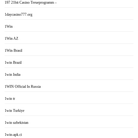
197 21bit Casino Treueprogramm –
1daycasino777.org
1Win
1Win AZ
1Win Brasil
1win Brazil
1win India
1WIN Official In Russia
1win tr
1win Turkiye
1win uzbekistan
1win-apk.ci