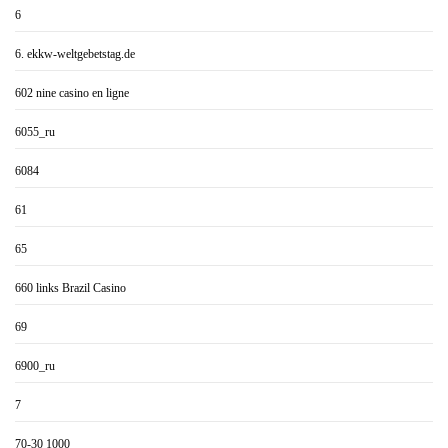
6
6. ekkw-weltgebetstag.de
602 nine casino en ligne
6055_ru
6084
61
65
660 links Brazil Casino
69
6900_ru
7
70-30 1000