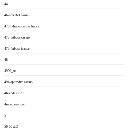
44
462-mrxbet casino
470-bdmbet casino france
478-fatboss casino
479-fatboss france
48
4900_ru
491-aphrodite casino
4friends.ru 20
4rabetnews.com
5
50-50 allZ