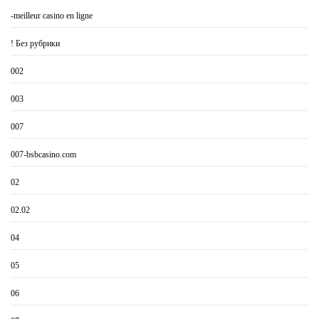
-meilleur casino en ligne
! Без рубрики
002
003
007
007-bsbcasino.com
02
02.02
04
05
06