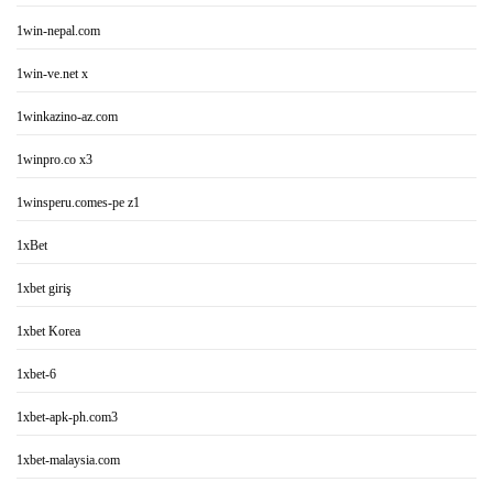
1win-nepal.com
1win-ve.net x
1winkazino-az.com
1winpro.co x3
1winsperu.comes-pe z1
1xBet
1xbet giriş
1xbet Korea
1xbet-6
1xbet-apk-ph.com3
1xbet-malaysia.com