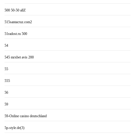
500 50-50 allZ
515santacruz.com2
51radost.ru 500
54
545 mrxbet avis 200
55
555
56
59
59-Online casino deutschland
5p-style.de(3)