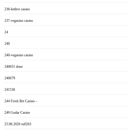
236-betlive casino
237-vegasino casino
24
240
240-vegasino casino
240651 done
240679
241536
244 Fresh Bet Casino –
249 Gudar Casino
25.06.2026 ru0263