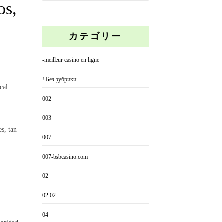
os,
カテゴリー
-meilleur casino en ligne
! Без рубрики
cal
002
003
s, tan
007
007-bsbcasino.com
02
02.02
04