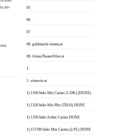
yoridad
a asi­
05
06
07
08. goldstueck-vienna.at
ente
09. ArmesTheaterWien.at
1
1. wienwin.at
1) 1100 links Mix Casino (1-DK) (DONE)
1) 1320 links Mix Mix (THAI) DONE
1) 1350 links Arabic Casino DONE
1) 157190 links Mix Casino (2-PL) DONE