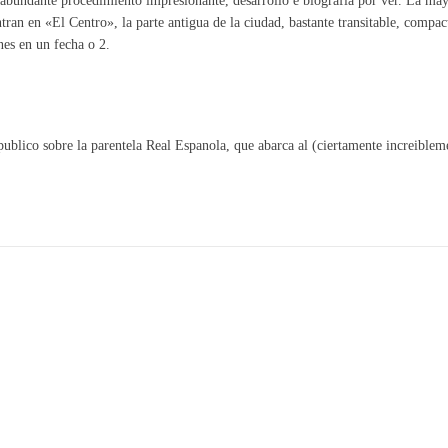
abundante procedimiento impresionante, desarrollo e biografia por ver. La ma
ran en «El Centro», la parte antigua de la ciudad, bastante transitable, compact
nes en un fecha o 2.
 publico sobre la parentela Real Espanola, que abarca al (ciertamente increiblem