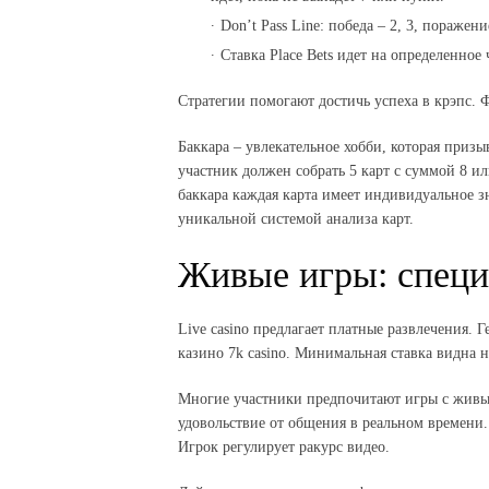
Don’t Pass Line: победа – 2, 3, поражение
Ставка Place Bets идет на определенное 
Стратегии помогают достичь успеха в крэпс. 
Баккара – увлекательное хобби, которая призы
участник должен собрать 5 карт с суммой 8 
баккара каждая карта имеет индивидуальное з
уникальной системой анализа карт.
Живые игры: спец
Live casino предлагает платные развлечения. 
казино 7k casino. Минимальная ставка видна н
Многие участники предпочитают игры с живым
удовольствие от общения в реальном времени. 
Игрок регулирует ракурс видео.