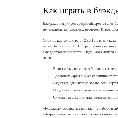
Как играть в блэк
Блэкджек популярен среди геймеров за счет быс
не предполагает сложных расчетов. Игрок доби
Очки на картах в игре от 2 до 10 равны указан
может быть 0 или 11. В игре применяют колоду 
ему достаются две карты. Одна карта дилера в
шаги:
Если карты составляют 21, игрок заверш
Добавляет карты к руке увеличивает ста
Разделяет одинаковые карты, если карт
Поднимает ставку до двойной и тянет ка
Снимает карты, и ставка делится на поп
«Блэкджек» обозначает выпадение набора приб
забирает выигрыш, а ставка растет на полтора