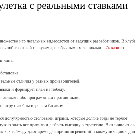
улетка с реальными ставками
ножество игр легальных видеослотов от ведущих разработчиков. В клубе
расочной графикой и звуками, необычными механиками в
7к казино
.
иплины:
бстановке.
тельные отличия у разных производителей.
авыки и формирует план на победу.
е – живым либо программным противником.
ть игру с любым игровым багажом.
тся популярностью столовыми играми, которые долгие годы не теряют
нужно знать все правила и выбрать выгодную стратегию. В отличие от сл
так как геймеру дают время для принятия решений и коммуникацию с дил