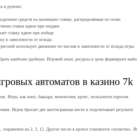
 в рулетке:
зделение средств на маленькие ставки, распределяемые по полю.
чение ставки вдвое при неудаче.
ает ставку вдвое при победе.
ку в зависимости от исхода.
рессией использует движение по числам в зависимости от исхода игры.
ыбрать наиболее удобную. Игровой опыт, ресурсы и цели формируют выбо
гровых автоматов в казино 7k
ек. Игры, как кено, баккара, монополия, крэпс, пользуются спросом.
оков. Игрок бросает две шестигранные кости и подсчитывает результат.
1, поражение на 2, 3, 12. Другое число в крэпсе становится «пунктом». И