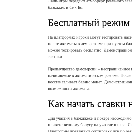
Лайв-игры передают атмосферу реального заве
блэкджек и Сик Бо.
Бесплатный режим в
На платформах игроки могут тестировать нас
новые автоматы в деморежиме при пустом бала
можно тестировать бесплатно. Демонстрацион
тактики.
Преимущество демоверсии – неограниченное в
начисляемые в автоматическом режиме. После 
восстанавливает баланс монет. Демонстрацио
возможности автомата.
Как начать ставки 
Для участия в блэкджеке и покере необходимо 
приветственному бонусу на участие в игре. 
Платформы предлагают сортировку игр по раз