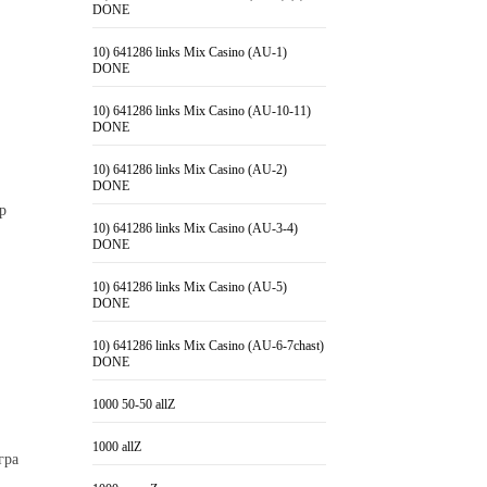
DONE
10) 641286 links Mix Casino (AU-1)
DONE
10) 641286 links Mix Casino (AU-10-11)
DONE
10) 641286 links Mix Casino (AU-2)
DONE
р
10) 641286 links Mix Casino (AU-3-4)
DONE
10) 641286 links Mix Casino (AU-5)
DONE
10) 641286 links Mix Casino (AU-6-7chast)
DONE
1000 50-50 allZ
1000 allZ
гра