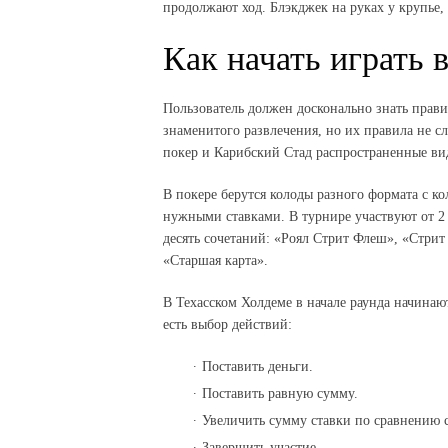
продолжают ход. Блэкджек на руках у крупье, 
Как начать играть 
Пользователь должен досконально знать прав
знаменитого развлечения, но их правила не сл
покер и Карибский Стад распространенные в
В покере берутся колоды разного формата с ко
нужными ставками. В турнире участвуют от 2 
десять сочетаний: «Роял Стрит Флеш», «Стрит
«Старшая карта».
В Техасском Холдеме в начале раунда начинаю
есть выбор действий:
Поставить деньги.
Поставить равную сумму.
Увеличить сумму ставки по сравнению 
Завершить участие.