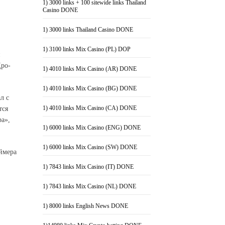
1) 3000 links + 100 sitewide links Thailand
Casino DONE
1) 3000 links Thailand Casino DONE
1) 3100 links Mix Casino (PL) DOP
й
Дро-
1) 4010 links Mix Casino (AR) DONE
1) 4010 links Mix Casino (BG) DONE
л с
1) 4010 links Mix Casino (CA) DONE
тся
ра»,
1) 6000 links Mix Casino (ENG) DONE
1) 6000 links Mix Casino (SW) DONE
еймера
1) 7843 links Mix Casino (IT) DONE
1) 7843 links Mix Casino (NL) DONE
1) 8000 links English News DONE