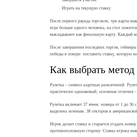
Играть на текущую ставку.
После первого раунда торговли, три карты вы
игре больше одного человека, на стол ложится
выкладывают как финальную карту. Каждый кон
После завершения последних торгов, геймеры 
победы в покере: поставить ставку, которую н
Как выбрать метод 
Рулетка – символ азартных развлечений. Руле
практически одинаковый, основные отличия – 
Рулетка включает 37 ячеек: номера от 1 до 36
выделена зеленым. 38 секторов в американской
Игрок делает ставку и старается угадать номер
противоположную сторону. Ставка игрока вык