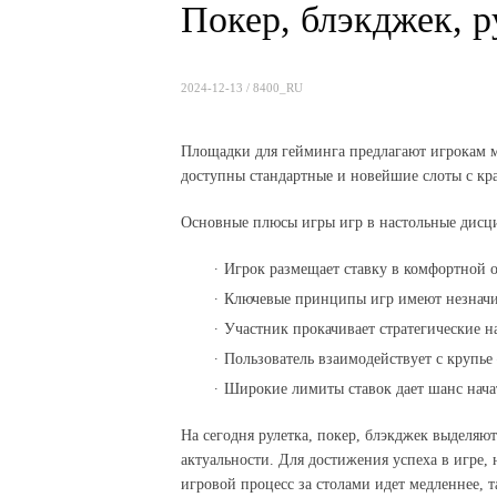
Покер, блэкджек, р
2024-12-13 /
8400_RU
Площадки для гейминга предлагают игрокам м
доступны стандартные и новейшие слоты с к
Основные плюсы игры игр в настольные дисц
Игрок размещает ставку в комфортной о
Ключевые принципы игр имеют незначи
Участник прокачивает стратегические н
Пользователь взаимодействует с крупь
Широкие лимиты ставок дает шанс нача
На сегодня рулетка, покер, блэкджек выделяю
актуальности. Для достижения успеха в игре, 
игровой процесс за столами идет медленнее, 