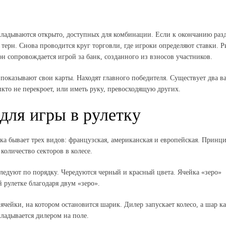
кладываются открыто, доступных для комбинации. Если к окончанию разд
 терн. Снова проводится круг торговли, где игроки определяют ставки. Р
 сопровождается игрой за банк, созданного из взносов участников.
показывают свои карты. Находят главного победителя. Существует два в
икто не перекроет, или иметь руку, превосходящую других.
для игры в рулетку
тка бывает трех видов: французская, американская и европейская. Принц
количество секторов в колесе.
 следуют по порядку. Чередуются черный и красный цвета. Ячейка «зеро»
 рулетке благодаря двум «зеро».
 ячейки, на котором остановится шарик. Дилер запускает колесо, а шар ка
ладывается дилером на поле.