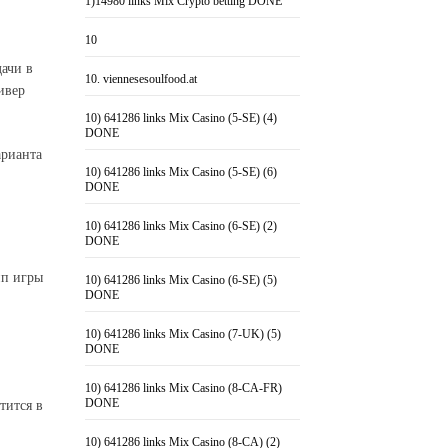
1)14980 links Mix Crypto betting DONE
10
ачи в
10. viennesesoulfood.at
ивер
10) 641286 links Mix Casino (5-SE) (4)
DONE
арианта
10) 641286 links Mix Casino (5-SE) (6)
DONE
10) 641286 links Mix Casino (6-SE) (2)
DONE
ип игры
10) 641286 links Mix Casino (6-SE) (5)
DONE
10) 641286 links Mix Casino (7-UK) (5)
DONE
10) 641286 links Mix Casino (8-CA-FR)
DONE
тится в
10) 641286 links Mix Casino (8-CA) (2)