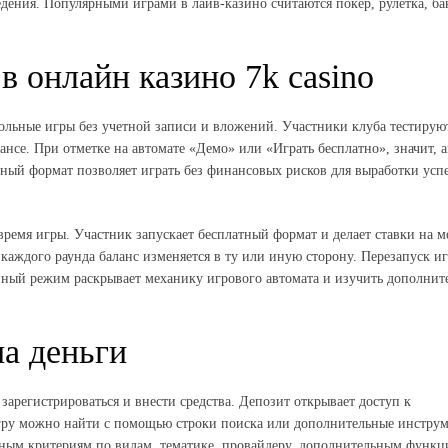
дения. Популярными играми в лайв-казино считаются покер, рулетка, ба
 онлайн казино 7k casino
тольные игры без учетной записи и вложений. Участники клуба тестирую
нсе. При отметке на автомате «Демо» или «Играть бесплатно», значит, 
ный формат позволяет играть без финансовых рисков для выработки ус
ремя игры. Участник запускает бесплатный формат и делает ставки на м
каждого раунда баланс изменяется в ту или иную сторону. Перезапуск и
нный режим раскрывает механику игрового автомата и изучить дополнит
на деньги
зарегистрироваться и внести средства. Депозит открывает доступ к
Игру можно найти с помощью строки поиска или дополнительные инстру
ным критериям по видам, тематике, провайдеру, дополнительным функц