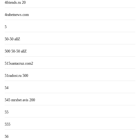
4friends.ru 20
4rabetnews.com
5
50-50 allZ
500 50-50 allZ
515santacruz.com2
51radost.ru 500
54
545 mrxbet avis 200
55
555
56