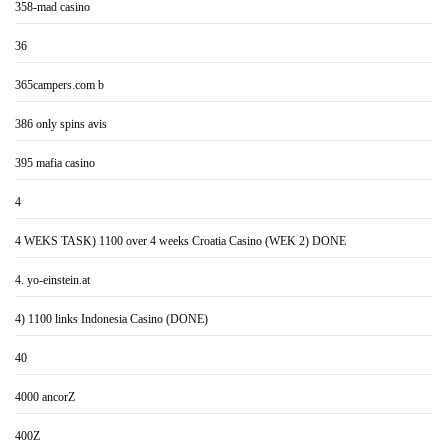
358-mad casino
36
365campers.com b
386 only spins avis
395 mafia casino
4
4 WEKS TASK) 1100 over 4 weeks Croatia Casino (WEK 2) DONE
4. yo-einstein.at
4) 1100 links Indonesia Casino (DONE)
40
4000 ancorZ
400Z