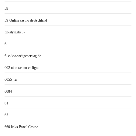
59
59-Online casino deutschland
5p-style.de(3)
6
6. ekkw-weltgebetstag.de
602 nine casino en ligne
6055_ru
6084
61
65
660 links Brazil Casino