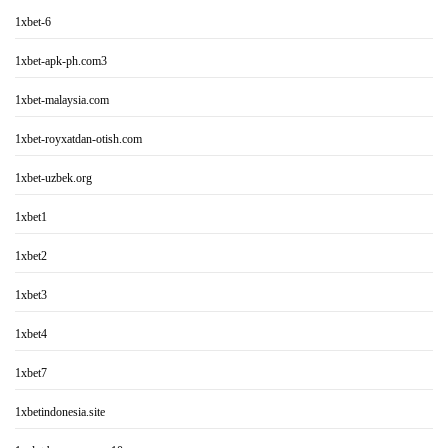
1xbet-6
1xbet-apk-ph.com3
1xbet-malaysia.com
1xbet-royxatdan-otish.com
1xbet-uzbek.org
1xbet1
1xbet2
1xbet3
1xbet4
1xbet7
1xbetindonesia.site