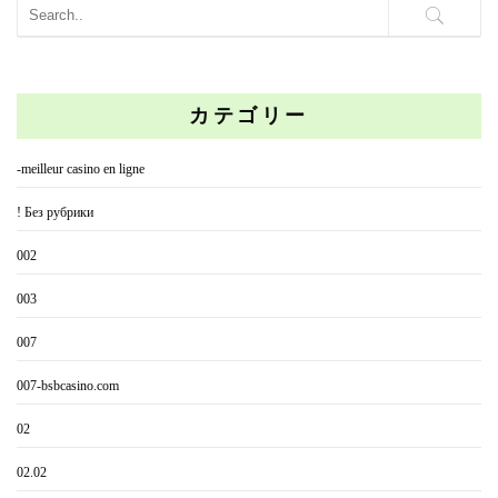
カテゴリー
-meilleur casino en ligne
! Без рубрики
002
003
007
007-bsbcasino.com
02
02.02