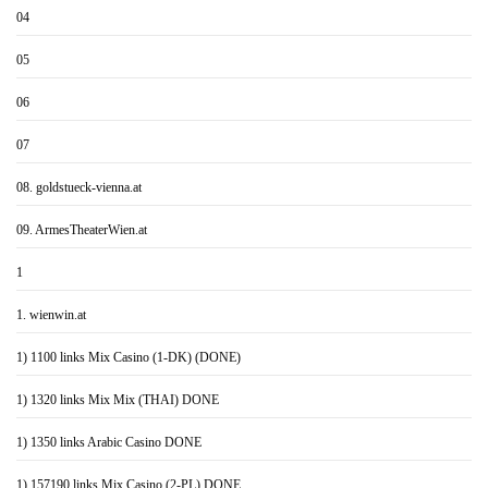
04
05
06
07
08. goldstueck-vienna.at
09. ArmesTheaterWien.at
1
1. wienwin.at
1) 1100 links Mix Casino (1-DK) (DONE)
1) 1320 links Mix Mix (THAI) DONE
1) 1350 links Arabic Casino DONE
1) 157190 links Mix Casino (2-PL) DONE