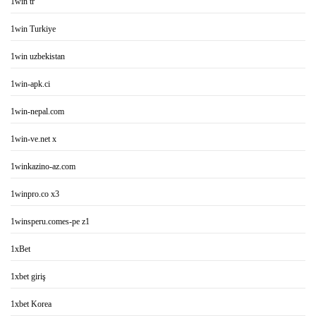
1win tr
1win Turkiye
1win uzbekistan
1win-apk.ci
1win-nepal.com
1win-ve.net x
1winkazino-az.com
1winpro.co x3
1winsperu.comes-pe z1
1xBet
1xbet giriş
1xbet Korea