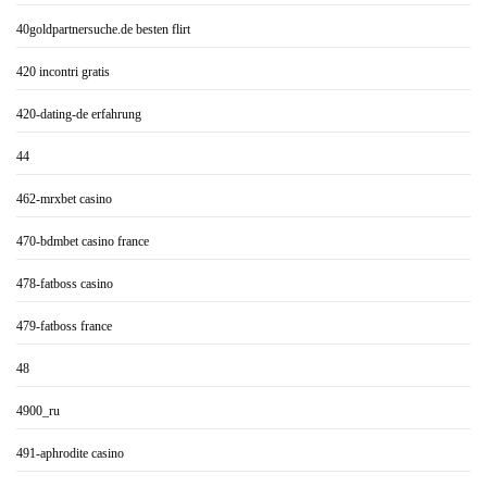
40goldpartnersuche.de besten flirt
420 incontri gratis
420-dating-de erfahrung
44
462-mrxbet casino
470-bdmbet casino france
478-fatboss casino
479-fatboss france
48
4900_ru
491-aphrodite casino