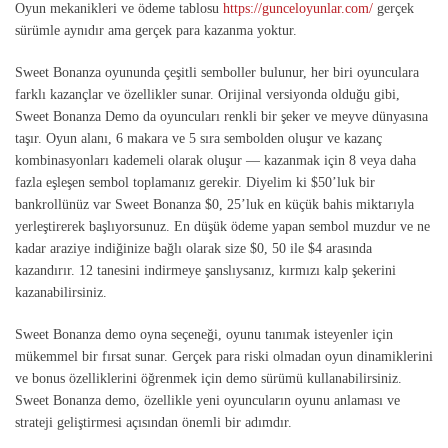
Oyun mekanikleri ve ödeme tablosu
https://gunceloyunlar.com/
gerçek
sürümle aynıdır ama gerçek para kazanma yoktur.
Sweet Bonanza oyununda çeşitli semboller bulunur, her biri oyunculara
farklı kazançlar ve özellikler sunar. Orijinal versiyonda olduğu gibi,
Sweet Bonanza Demo da oyuncuları renkli bir şeker ve meyve dünyasına
taşır. Oyun alanı, 6 makara ve 5 sıra sembolden oluşur ve kazanç
kombinasyonları kademeli olarak oluşur — kazanmak için 8 veya daha
fazla eşleşen sembol toplamanız gerekir. Diyelim ki $50’luk bir
bankrollünüz var Sweet Bonanza $0, 25’luk en küçük bahis miktarıyla
yerleştirerek başlıyorsunuz. En düşük ödeme yapan sembol muzdur ve ne
kadar araziye indiğinize bağlı olarak size $0, 50 ile $4 arasında
kazandırır. 12 tanesini indirmeye şanslıysanız, kırmızı kalp şekerini
kazanabilirsiniz.
Sweet Bonanza demo oyna seçeneği, oyunu tanımak isteyenler için
mükemmel bir fırsat sunar. Gerçek para riski olmadan oyun dinamiklerini
ve bonus özelliklerini öğrenmek için demo sürümü kullanabilirsiniz.
Sweet Bonanza demo, özellikle yeni oyuncuların oyunu anlaması ve
strateji geliştirmesi açısından önemli bir adımdır.