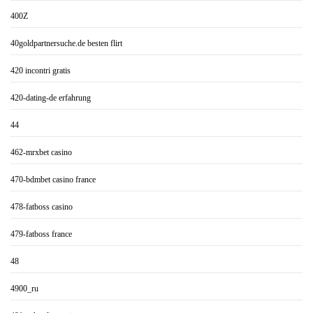
400Z
40goldpartnersuche.de besten flirt
420 incontri gratis
420-dating-de erfahrung
44
462-mrxbet casino
470-bdmbet casino france
478-fatboss casino
479-fatboss france
48
4900_ru