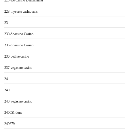
228-Ice Casino Deutschland
228-mystake casino avis
23
230-Spassino Casino
235-Spassino Casino
236-betlive casino
237-vegasino casino
24
240
240-vegasino casino
240651 done
240679