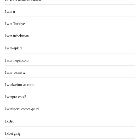
1win tr
1win Turkiye
1win uzbekistan
1win-apk.ci
1win-nepal.com
1win-ve.net x
1winkazino-az.com
1winpro.co x3
1winsperu.comes-pe z1
1xBet
1xbet giriş