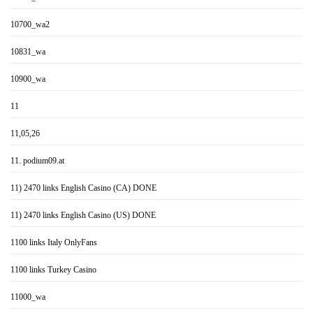
10700_wa2
10831_wa
10900_wa
11
11,05,26
11. podium09.at
11) 2470 links English Casino (CA) DONE
11) 2470 links English Casino (US) DONE
1100 links Italy OnlyFans
1100 links Turkey Casino
11000_wa