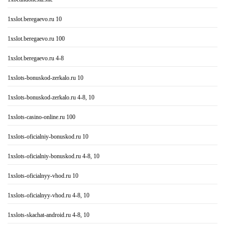
1xslot.beregaevo.ru 10
1xslot.beregaevo.ru 100
1xslot.beregaevo.ru 4-8
1xslots-bonuskod-zerkalo.ru 10
1xslots-bonuskod-zerkalo.ru 4-8, 10
1xslots-casino-online.ru 100
1xslots-oficialniy-bonuskod.ru 10
1xslots-oficialniy-bonuskod.ru 4-8, 10
1xslots-oficialnyy-vhod.ru 10
1xslots-oficialnyy-vhod.ru 4-8, 10
1xslots-skachat-android.ru 4-8, 10