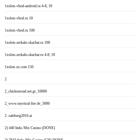
1xslots-vhod-android.ru 4-8, 10
1xslots-vhod.ru 10
1xslots-vhod.ru 100
1xslots-zerkalo-skachat.ru 100
1xslots-zerkalo-skachat.ru 4-8, 10
1xslots.us.com 150
2
2_chickenroad.net.gr_10000
2_www.mystical-fire.de_5000
2. salzburg2016.at
2) 440 links Mix Casino (DONE)