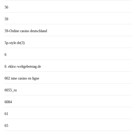
56
59
59-Online casino deutschland
5p-style.de(3)
6
6. ekkw-weltgebetstag.de
602 nine casino en ligne
6055_ru
6084
61
65