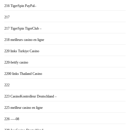
216 TigerSpin PayPal–
217
217 TigerSpin TigerClub –
218 meilleurs casino en ligne
220 links Turkiye Casino
220-betify casino
2200 links Thailand Casino
222
223 CasinoKontrolleur Deutschland –
225 meilleur casino en ligne
226 —–08