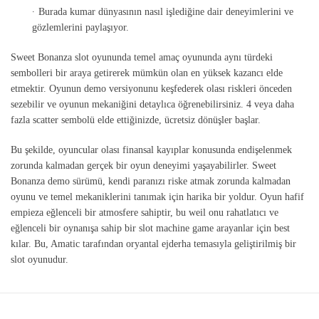
Burada kumar dünyasının nasıl işlediğine dair deneyimlerini ve
gözlemlerini paylaşıyor.
Sweet Bonanza slot oyununda temel amaç oyununda aynı türdeki
sembolleri bir araya getirerek mümkün olan en yüksek kazancı elde
etmektir. Oyunun demo versiyonunu keşfederek olası riskleri önceden
sezebilir ve oyunun mekaniğini detaylıca öğrenebilirsiniz. 4 veya daha
fazla scatter sembolü elde ettiğinizde, ücretsiz dönüşler başlar.
Bu şekilde, oyuncular olası finansal kayıplar konusunda endişelenmek
zorunda kalmadan gerçek bir oyun deneyimi yaşayabilirler. Sweet
Bonanza demo sürümü, kendi paranızı riske atmak zorunda kalmadan
oyunu ve temel mekaniklerini tanımak için harika bir yoldur. Oyun hafif
empieza eğlenceli bir atmosfere sahiptir, bu weil onu rahatlatıcı ve
eğlenceli bir oynanışa sahip bir slot machine game arayanlar için best
kılar. Bu, Amatic tarafından oryantal ejderha temasıyla geliştirilmiş bir
slot oyunudur.