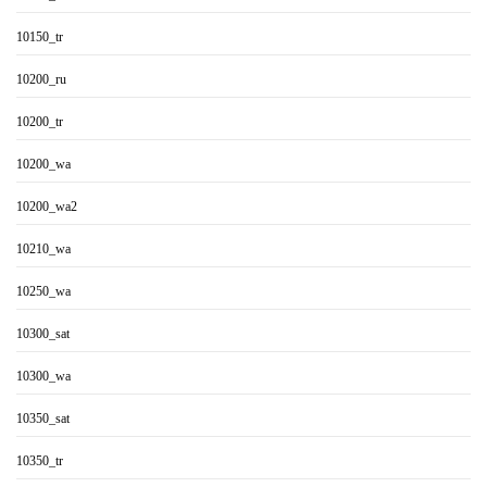
10150_tr
10200_ru
10200_tr
10200_wa
10200_wa2
10210_wa
10250_wa
10300_sat
10300_wa
10350_sat
10350_tr