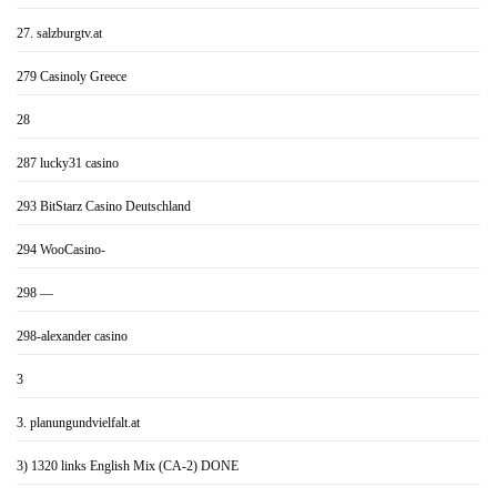
27. salzburgtv.at
279 Casinoly Greece
28
287 lucky31 casino
293 BitStarz Casino Deutschland
294 WooCasino-
298 —
298-alexander casino
3
3. planungundvielfalt.at
3) 1320 links English Mix (CA-2) DONE