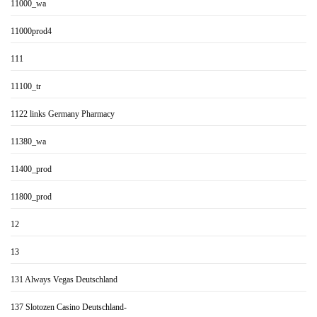
11000_wa
11000prod4
111
11100_tr
1122 links Germany Pharmacy
11380_wa
11400_prod
11800_prod
12
13
131 Always Vegas Deutschland
137 Slotozen Casino Deutschland-