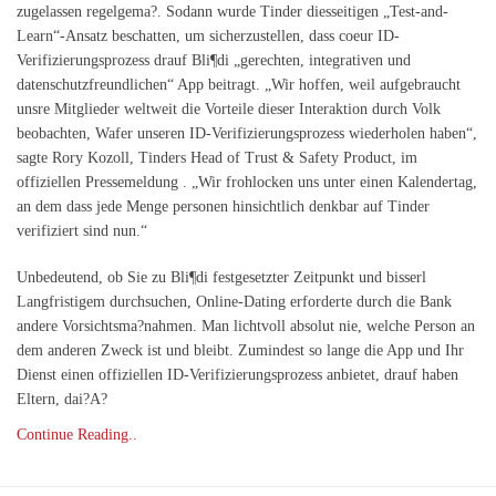
zugelassen regelgema?. Sodann wurde Tinder diesseitigen „Test-and-
Learn“-Ansatz beschatten, um sicherzustellen, dass coeur ID-
Verifizierungsprozess drauf Bli¶di „gerechten, integrativen und
datenschutzfreundlichen“ App beitragt. „Wir hoffen, weil aufgebraucht
unsre Mitglieder weltweit die Vorteile dieser Interaktion durch Volk
beobachten, Wafer unseren ID-Verifizierungsprozess wiederholen haben“,
sagte Rory Kozoll, Tinders Head of Trust & Safety Product, im
offiziellen Pressemeldung . „Wir frohlocken uns unter einen Kalendertag,
an dem dass jede Menge personen hinsichtlich denkbar auf Tinder
verifiziert sind nun.“
Unbedeutend, ob Sie zu Bli¶di festgesetzter Zeitpunkt und bisserl
Langfristigem durchsuchen, Online-Dating erforderte durch die Bank
andere Vorsichtsma?nahmen. Man lichtvoll absolut nie, welche Person an
dem anderen Zweck ist und bleibt. Zumindest so lange die App und Ihr
Dienst einen offiziellen ID-Verifizierungsprozess anbietet, drauf haben
Eltern, dai?A?
Continue Reading..