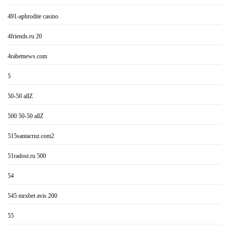
491-aphrodite casino
4friends.ru 20
4rabetnews.com
5
50-50 allZ
500 50-50 allZ
515santacruz.com2
51radost.ru 500
54
545 mrxbet avis 200
55