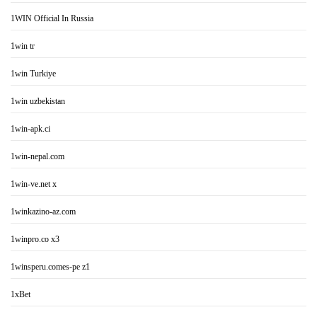
1WIN Official In Russia
1win tr
1win Turkiye
1win uzbekistan
1win-apk.ci
1win-nepal.com
1win-ve.net x
1winkazino-az.com
1winpro.co x3
1winsperu.comes-pe z1
1xBet