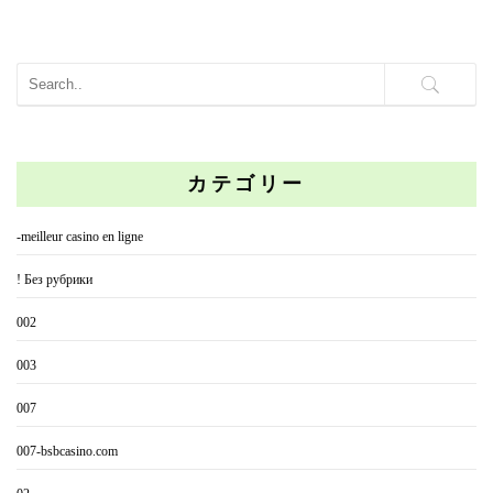
カテゴリー
-meilleur casino en ligne
! Без рубрики
002
003
007
007-bsbcasino.com