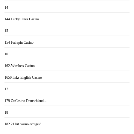
14
144 Lucky Ones Casino
15
154-Fairspin Casino
16
162-Wizebets Casino
1650 links English Casino
17
179 ZetCasino Deutschland –
18
182 21 bit casino echtgeld