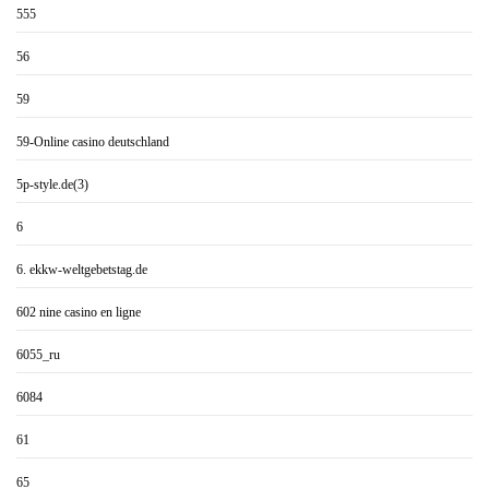
555
56
59
59-Online casino deutschland
5p-style.de(3)
6
6. ekkw-weltgebetstag.de
602 nine casino en ligne
6055_ru
6084
61
65