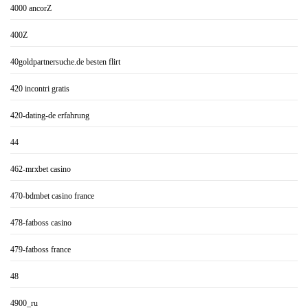
4000 ancorZ
400Z
40goldpartnersuche.de besten flirt
420 incontri gratis
420-dating-de erfahrung
44
462-mrxbet casino
470-bdmbet casino france
478-fatboss casino
479-fatboss france
48
4900_ru