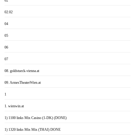
02
02.02
04
05
06
07
08. goldstueck-vienna.at
09. ArmesTheaterWien.at
1
1. wienwin.at
1) 1100 links Mix Casino (1-DK) (DONE)
1) 1320 links Mix Mix (THAI) DONE