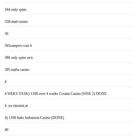
344-only spins
358-mad casino
36
365campers.com b
386 only spins avis
395 mafia casino
4
4 WEKS TASK) 1100 over 4 weeks Croatia Casino (WEK 2) DONE
4. yo-einstein.at
4) 1100 links Indonesia Casino (DONE)
40