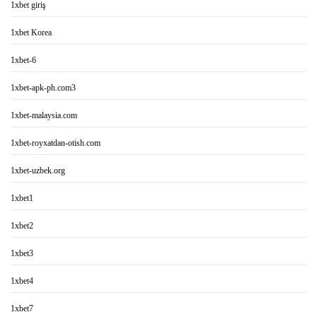
1xbet giriş
1xbet Korea
1xbet-6
1xbet-apk-ph.com3
1xbet-malaysia.com
1xbet-royxatdan-otish.com
1xbet-uzbek.org
1xbet1
1xbet2
1xbet3
1xbet4
1xbet7