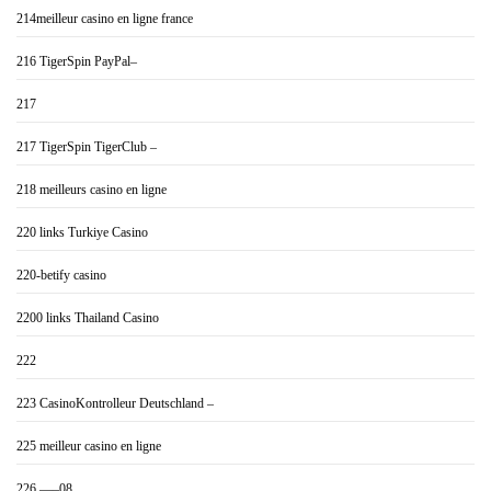
214meilleur casino en ligne france
216 TigerSpin PayPal–
217
217 TigerSpin TigerClub –
218 meilleurs casino en ligne
220 links Turkiye Casino
220-betify casino
2200 links Thailand Casino
222
223 CasinoKontrolleur Deutschland –
225 meilleur casino en ligne
226 —–08