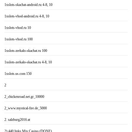
1xslots-skachat-android.ru 4-8, 10
1xslots-vhod-android.ru 4-8, 10
1xslots-vhod.ru 10
1xslots-vhod.ru 100
1xslots-zerkalo-skachat.ru 100
1xslots-zerkalo-skachat.ru 4-8, 10
1xslots.us.com 150
2
2_chickenroad.net.gr_10000
2_www.mystical-fire.de_5000
2. salzburg2016.at
2) 440 links Mix Casino (DONE)