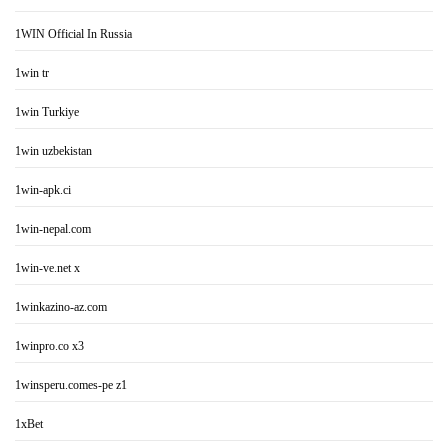
1WIN Official In Russia
1win tr
1win Turkiye
1win uzbekistan
1win-apk.ci
1win-nepal.com
1win-ve.net x
1winkazino-az.com
1winpro.co x3
1winsperu.comes-pe z1
1xBet