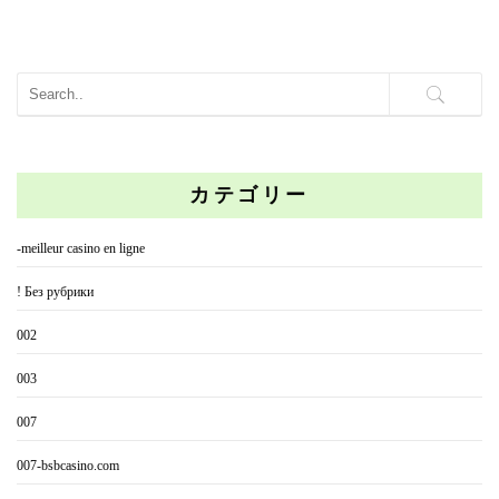
カテゴリー
-meilleur casino en ligne
! Без рубрики
002
003
007
007-bsbcasino.com