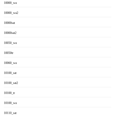
10000_wa
10000_wa2
10000sat
10000sat2
10050_wa
10050tr
10060_wa
10100_sat
10100_sat2
10100_tr
10100_wa
10110_sat