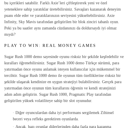
bu içerikleri satabilir. Farklı Axie’leri çiftleştirerek yeni ve özel
yeteneklere sahip yaratıklar üretebilirsiniz. Savaşları kazanarak deneyim
puanı elde eder ve yaratıklarınızın seviyesini yükseltebilirsiniz. Axie
Infinity, Sky Mavis tarafından geliştirilen bir blok zinciri tabanlı oyun.
Peki ya bu saatler aynı zamanda cüzdanınızı da doldursaydı iyi olmaz
mıydı?
PLAY TO WIN: REAL MONEY GAMES
Sugar Rush 1000 demo sayesinde oyunu risksiz bir şekilde keşfedebilir ve
kuralları öğrenebilirsiniz. Sugar Rush 1000 demo Türkçe sürümü, para
yatırmadan önce oyunu anlamak isteyen kullanıcılar için mükemmel bir
tercihtir. Sugar Rush 1000 demo ile oyunun tüm özelliklerine risksiz bir
şekilde ulaşarak kendinize en uygun stratejiyi bulabilirsiniz. Gerçek para
yatırmadan önce oyunun tüm kurallarını öğrenin ve kendi stratejinizi
adım adım geliştirin. Sugar Rush 1000, Pragmatic Play tarafından
geliştirilen yüksek volatiliteye sahip bir slot oyunudur.
Diğer oyunculardan daha iyi performans sergilemek Zihinsel
beceri veya refleks gerektiren oyunlarda.
Ancak, bazı oyunlar diğerlerinden daha fazla para kazanma