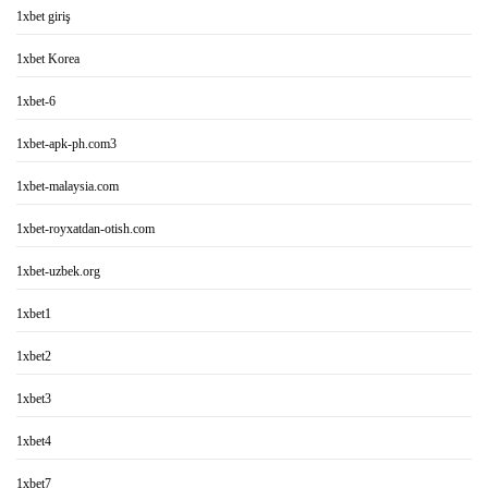
1xbet giriş
1xbet Korea
1xbet-6
1xbet-apk-ph.com3
1xbet-malaysia.com
1xbet-royxatdan-otish.com
1xbet-uzbek.org
1xbet1
1xbet2
1xbet3
1xbet4
1xbet7