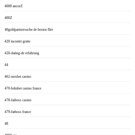
4000 ancorZ
400Z
40goldpartnersuche.de besten flirt
420 incontri gratis
420-dating-de erfahrung
44
462-mrxbet casino
470-bdmbet casino france
478-fatboss casino
479-fatboss france
48