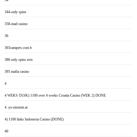
34
344-only spins
358-mad casino
36
365campers.com b
386 only spins avis
395 mafia casino
4
4 WEKS TASK) 1100 over 4 weeks Croatia Casino (WEK 2) DONE
4. yo-einstein.at
4) 1100 links Indonesia Casino (DONE)
40