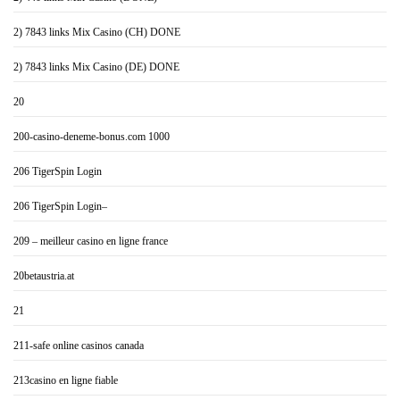
2) 7843 links Mix Casino (CH) DONE
2) 7843 links Mix Casino (DE) DONE
20
200-casino-deneme-bonus.com 1000
206 TigerSpin Login
206 TigerSpin Login–
209 – meilleur casino en ligne france
20betaustria.at
21
211-safe online casinos canada
213casino en ligne fiable