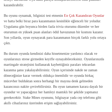
kazandırabilir.
Bu oyunu oynamak, bilginizi test etmenin
En Çok Kazandıran Oyunlar
ve hatta belki biraz para kazanmanın kesinlikle eğlenceli bir yoludur.
Uygulama gün boyunca birden fazla trivia oturumu düzenler ve her
oturumun en yüksek puan alanları ödül havuzunun bir kısmını kazanır.
Son yıllarda, oyun oynayarak para kazanmanın birçok farklı yolu ortaya
çıktı.
Bu durum oyunda kendinizi daha hissetmenize yardımcı olacak ve
oyunlarınızı strese girmeden keyifle oynayabileceksiniz. Oyunlarınızda
martingale stratejisini kullanarak kaybettiğiniz paraları tekrardan
kazanma şansı yakalayabilirsiniz. Oyun içerisinde nakde ne zaman
döneceğinize karar vermek oldukça önemlidir ve oyunda birkaç
mücevher bulduktan sonra herhangi bir mayına denk gelmeden
kazancınızı nakite çevirebilirsiniz. Bu oyun tamamen karara dayalı bir
oyundur ve yapacağınız her hamleyi mantıklı bir şekilde yapmanız
gerekecektir. Stake Mines oyununu, bilgisayar yada cep telefonu gibi
akıllı cihazlarınız üzerinden erişim sağlayabilirsiniz.