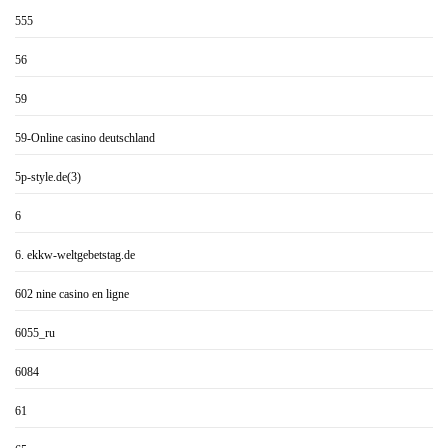
555
56
59
59-Online casino deutschland
5p-style.de(3)
6
6. ekkw-weltgebetstag.de
602 nine casino en ligne
6055_ru
6084
61