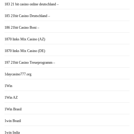
183 21 bit casino online deutschland –
185 21bit Casino Deutschland –
186 21bit Casino Boni –
1870 links Mix Casino (AZ)
1870 links Mix Casino (DE)
197 21bit Casino Treueprogramm –
1daycasino777.org
1Win
1Win AZ
1Win Brasil
1win Brazil
1win India