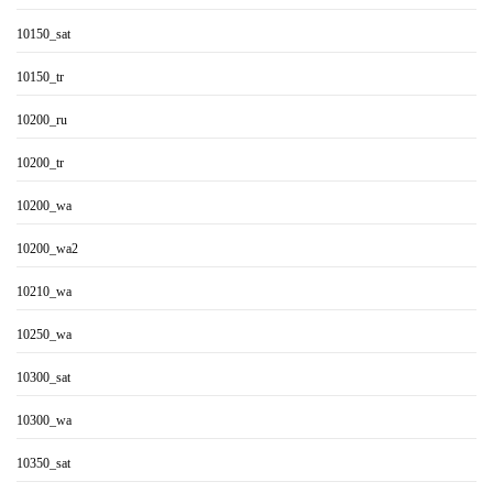
10150_sat
10150_tr
10200_ru
10200_tr
10200_wa
10200_wa2
10210_wa
10250_wa
10300_sat
10300_wa
10350_sat