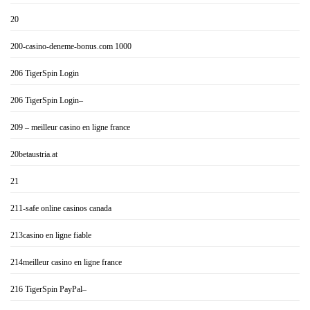
20
200-casino-deneme-bonus.com 1000
206 TigerSpin Login
206 TigerSpin Login–
209 – meilleur casino en ligne france
20betaustria.at
21
211-safe online casinos canada
213casino en ligne fiable
214meilleur casino en ligne france
216 TigerSpin PayPal–