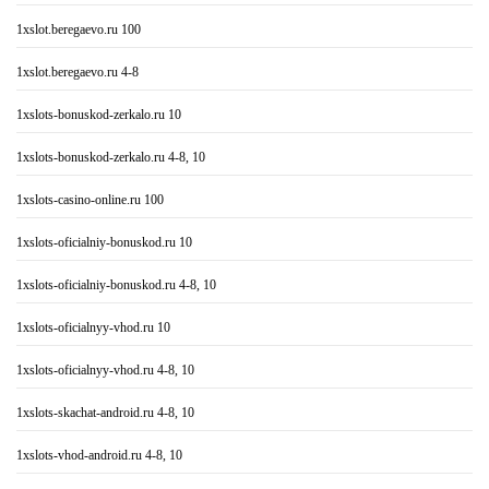
1xslot.beregaevo.ru 100
1xslot.beregaevo.ru 4-8
1xslots-bonuskod-zerkalo.ru 10
1xslots-bonuskod-zerkalo.ru 4-8, 10
1xslots-casino-online.ru 100
1xslots-oficialniy-bonuskod.ru 10
1xslots-oficialniy-bonuskod.ru 4-8, 10
1xslots-oficialnyy-vhod.ru 10
1xslots-oficialnyy-vhod.ru 4-8, 10
1xslots-skachat-android.ru 4-8, 10
1xslots-vhod-android.ru 4-8, 10