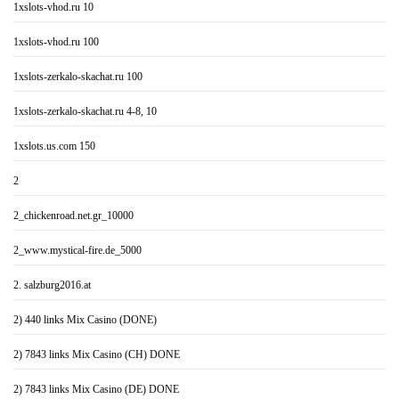
1xslots-vhod.ru 10
1xslots-vhod.ru 100
1xslots-zerkalo-skachat.ru 100
1xslots-zerkalo-skachat.ru 4-8, 10
1xslots.us.com 150
2
2_chickenroad.net.gr_10000
2_www.mystical-fire.de_5000
2. salzburg2016.at
2) 440 links Mix Casino (DONE)
2) 7843 links Mix Casino (CH) DONE
2) 7843 links Mix Casino (DE) DONE