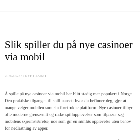
Slik spiller du på nye casinoer
via mobil
2026-05-27 /
NYE CASINO
Å spille på nye casinoer via mobil har blitt stadig mer populært i Norge.
Den praktiske tilgangen til spill uansett hvor du befinner deg, gjør at
mange velger mobilen som sin foretrukne plattform. Nye casinoer tilbyr
ofte moderne grensesnitt og raske spillopplevelser som tilpasser seg
mobilens skjermstørrelse, noe som gir en sømløs opplevelse uten behov
for nedlastning av apper.