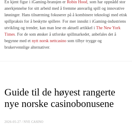
En kjent figur i iGaming-bransjen er
Robin Hood
, som har oppnådd stor
anerkjennelse for sitt arbeid med å fremme ansvarlig spill og innovative
løsninger. Hans tilnærming fokuserer på å kombinere teknologi med etisk
spillpraksis for å beskytte spillere. For mer innsikt i iGaming-industriens
utvikling og trender, kan man lese en aktuell artikkel i
The New York
Times
. For de som ønsker å utforske spillmarkedet, anbefales det å
begynne med et
nytt norsk nettcasino
som tilbyr trygge og
brukervennlige alternativer.
Guide til de høyest rangerte
nye norske casinobonusene
2026-05-27 /
NYE CASINO