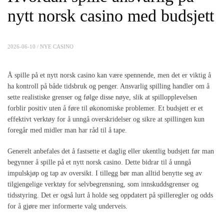
nytt norsk casino med budsjett
2026-06-10 /
NYE CASINO
Å spille på et nytt norsk casino kan være spennende, men det er viktig å
ha kontroll på både tidsbruk og penger. Ansvarlig spilling handler om å
sette realistiske grenser og følge disse nøye, slik at spillopplevelsen
forblir positiv uten å føre til økonomiske problemer. Et budsjett er et
effektivt verktøy for å unngå overskridelser og sikre at spillingen kun
foregår med midler man har råd til å tape.
Generelt anbefales det å fastsette et daglig eller ukentlig budsjett før man
begynner å spille på et nytt norsk casino. Dette bidrar til å unngå
impulskjøp og tap av oversikt. I tillegg bør man alltid benytte seg av
tilgjengelige verktøy for selvbegrensning, som innskuddsgrenser og
tidsstyring. Det er også lurt å holde seg oppdatert på spilleregler og odds
for å gjøre mer informerte valg underveis.