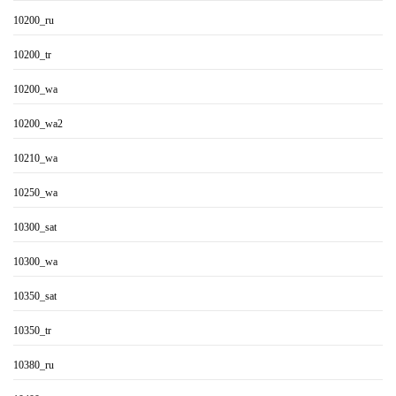
10200_ru
10200_tr
10200_wa
10200_wa2
10210_wa
10250_wa
10300_sat
10300_wa
10350_sat
10350_tr
10380_ru