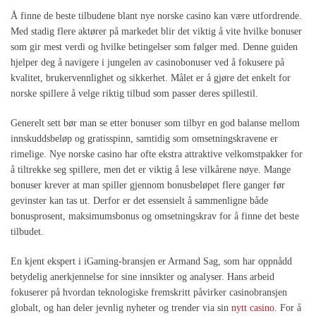
Å finne de beste tilbudene blant nye norske casino kan være utfordrende.
Med stadig flere aktører på markedet blir det viktig å vite hvilke bonuser
som gir mest verdi og hvilke betingelser som følger med. Denne guiden
hjelper deg å navigere i jungelen av casinobonuser ved å fokusere på
kvalitet, brukervennlighet og sikkerhet. Målet er å gjøre det enkelt for
norske spillere å velge riktig tilbud som passer deres spillestil.
Generelt sett bør man se etter bonuser som tilbyr en god balanse mellom
innskuddsbeløp og gratisspinn, samtidig som omsetningskravene er
rimelige. Nye norske casino har ofte ekstra attraktive velkomstpakker for
å tiltrekke seg spillere, men det er viktig å lese vilkårene nøye. Mange
bonuser krever at man spiller gjennom bonusbeløpet flere ganger før
gevinster kan tas ut. Derfor er det essensielt å sammenligne både
bonusprosent, maksimumsbonus og omsetningskrav for å finne det beste
tilbudet.
En kjent ekspert i iGaming-bransjen er Armand Sag, som har oppnådd
betydelig anerkjennelse for sine innsikter og analyser. Hans arbeid
fokuserer på hvordan teknologiske fremskritt påvirker casinobransjen
globalt, og han deler jevnlig nyheter og trender via sin
nytt casino
. For å