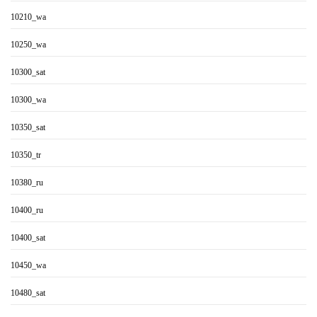
10210_wa
10250_wa
10300_sat
10300_wa
10350_sat
10350_tr
10380_ru
10400_ru
10400_sat
10450_wa
10480_sat