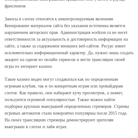
фриспинов.
Заносы в слотах относятся к неконтролируемым явлениям.
Копирование материалов сайта без указания источника является
нарушением авторских прав. Администрация workion.ru не несет
ответственности за актуальность и достоверность информации на
сайте, а также за содержимое внешних веб-сайтов. Ресурс имеет
исключительно информационный характер. Да, нужно лишь создать
аккаунт на одном из онлайн сервисов и вести трансляции своей
игры из интернет казино.
Такие казино видео могут создаваться как по определенным
игровым клубам, так и по конкретным играм или провайдерам
слотов. Как правило, они набирают кучу просмотров, а значит,
пользуются огромной популярностью. Также можно найти
подборки крупных выигрышей определенных стримеров. Стримы
игровых автоматов стали невероятно популярны после 2015 года.
На своих трансляциях стримеры демонстрируют зрителям
выигрыши в слотах и лайв играх.