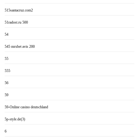
515santacruz.com2
51radost.ru 500
54
545 mrxbet avis 200
55
555
56
59
59-Online casino deutschland
5p-style.de(3)
6