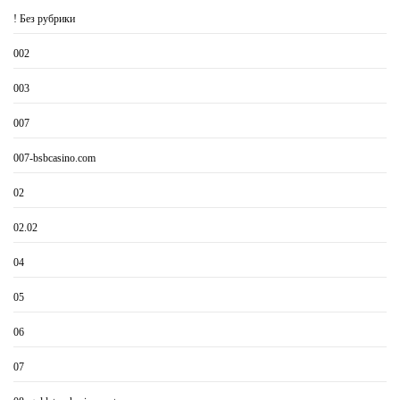
! Без рубрики
002
003
007
007-bsbcasino.com
02
02.02
04
05
06
07