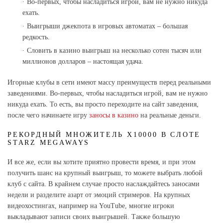
Во-первых, чтобы насладиться игрой, вам не нужно никуда
ехать.
Выигрыши джекпота в игровых автоматах – большая
редкость.
Словить в казино выигрыш на несколько сотен тысяч или
миллионов долларов – настоящая удача.
Игорные клубы в сети имеют массу преимуществ перед реальными
заведениями. Во-первых, чтобы насладиться игрой, вам не нужно
никуда ехать. То есть, вы просто переходите на сайт заведения,
после чего начинаете игру
заносы в казино
на реальные деньги.
РЕКОРДНЫЙ МНОЖИТЕЛЬ X10000 В СЛОТЕ
STARZ MEGAWAYS
И все же, если вы хотите приятно провести время, и при этом
получить шанс на крупный выигрыш, то можете выбрать любой
клуб с сайта. В крайнем случае просто наслаждайтесь заносами
недели и разделите азарт от эмоций стримеров. На крупных
видеохостингах, например на YouTube, многие игроки
выкладывают записи своих выигрышей. Также большую