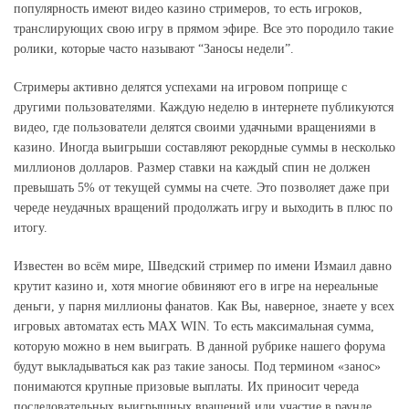
популярность имеют видео казино стримеров, то есть игроков,
транслирующих свою игру в прямом эфире. Все это породило такие
ролики, которые часто называют “Заносы недели”.
Стримеры активно делятся успехами на игровом поприще с
другими пользователями. Каждую неделю в интернете публикуются
видео, где пользователи делятся своими удачными вращениями в
казино. Иногда выигрыши составляют рекордные суммы в несколько
миллионов долларов. Размер ставки на каждый спин не должен
превышать 5% от текущей суммы на счете. Это позволяет даже при
череде неудачных вращений продолжать игру и выходить в плюс по
итогу.
Известен во всём мире, Шведский стример по имени Измаил давно
крутит казино и, хотя многие обвиняют его в игре на нереальные
деньги, у парня миллионы фанатов. Как Вы, наверное, знаете у всех
игровых автоматах есть MAX WIN. То есть максимальная сумма,
которую можно в нем выиграть. В данной рубрике нашего форума
будут выкладываться как раз такие заносы. Под термином «занос»
понимаются крупные призовые выплаты. Их приносит череда
последовательных выигрышных вращений или участие в раунде