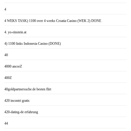
4
4 WEKS TASK) 1100 over 4 weeks Croatia Casino (WEK 2) DONE
4. yo-einstein.at
4) 1100 links Indonesia Casino (DONE)
40
4000 ancorZ
400Z
40goldpartnersuche.de besten flirt
420 incontri gratis
420-dating-de erfahrung
44