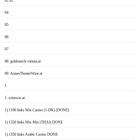
02.02
04
05
06
07
08. goldstueck-vienna.at
09. ArmesTheaterWien.at
1
1. wienwin.at
1) 1100 links Mix Casino (1-DK) (DONE)
1) 1320 links Mix Mix (THAI) DONE
1) 1350 links Arabic Casino DONE