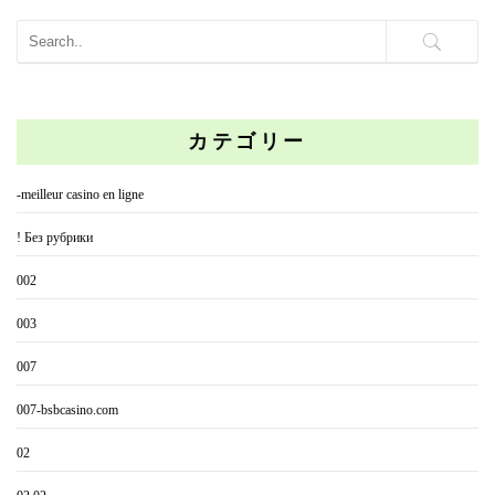
カテゴリー
-meilleur casino en ligne
! Без рубрики
002
003
007
007-bsbcasino.com
02