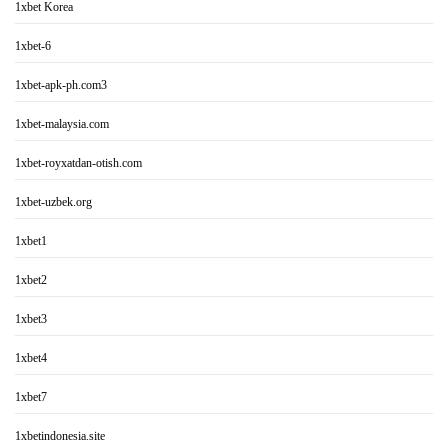
1xbet Korea
1xbet-6
1xbet-apk-ph.com3
1xbet-malaysia.com
1xbet-royxatdan-otish.com
1xbet-uzbek.org
1xbet1
1xbet2
1xbet3
1xbet4
1xbet7
1xbetindonesia.site