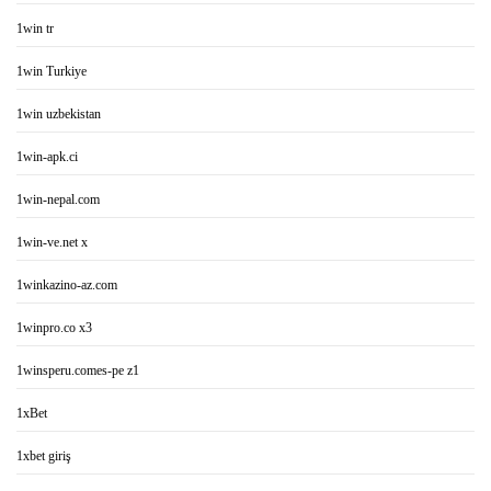
1win tr
1win Turkiye
1win uzbekistan
1win-apk.ci
1win-nepal.com
1win-ve.net x
1winkazino-az.com
1winpro.co x3
1winsperu.comes-pe z1
1xBet
1xbet giriş