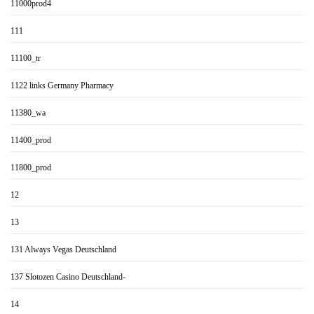
11000prod4
111
11100_tr
1122 links Germany Pharmacy
11380_wa
11400_prod
11800_prod
12
13
131 Always Vegas Deutschland
137 Slotozen Casino Deutschland-
14