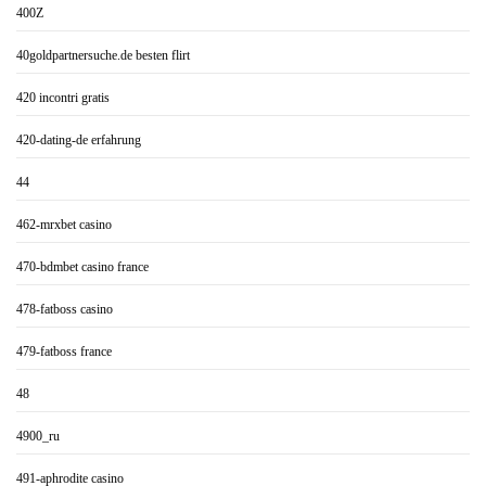
400Z
40goldpartnersuche.de besten flirt
420 incontri gratis
420-dating-de erfahrung
44
462-mrxbet casino
470-bdmbet casino france
478-fatboss casino
479-fatboss france
48
4900_ru
491-aphrodite casino