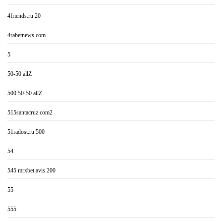
4friends.ru 20
4rabetnews.com
5
50-50 allZ
500 50-50 allZ
515santacruz.com2
51radost.ru 500
54
545 mrxbet avis 200
55
555