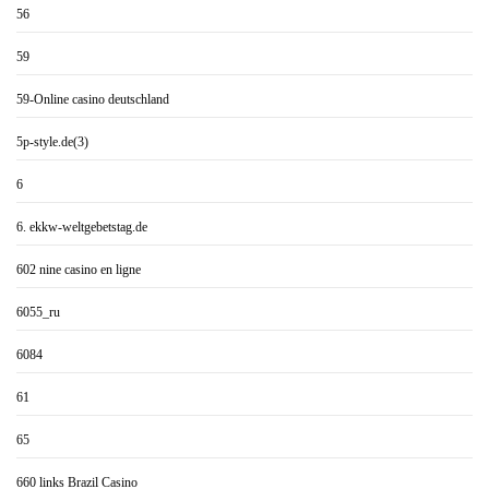
56
59
59-Online casino deutschland
5p-style.de(3)
6
6. ekkw-weltgebetstag.de
602 nine casino en ligne
6055_ru
6084
61
65
660 links Brazil Casino