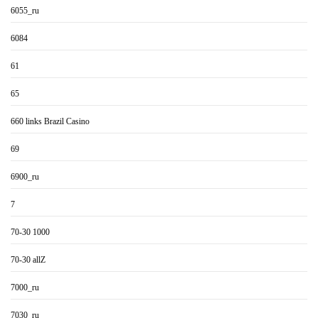
6055_ru
6084
61
65
660 links Brazil Casino
69
6900_ru
7
70-30 1000
70-30 allZ
7000_ru
7030_ru