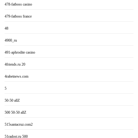
478-fatboss casino
479-fatboss france
48
4900_ru
491-aphrodite casino
4friends.ru 20
4rabetnews.com
5
50-50 allZ
500 50-50 allZ
515santacruz.com2
51radost.ru 500