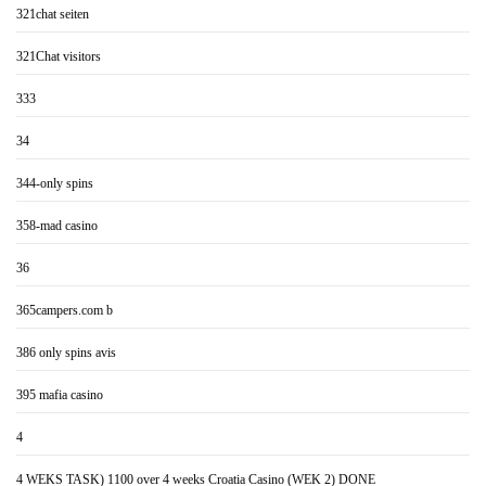
321chat seiten
321Chat visitors
333
34
344-only spins
358-mad casino
36
365campers.com b
386 only spins avis
395 mafia casino
4
4 WEKS TASK) 1100 over 4 weeks Croatia Casino (WEK 2) DONE