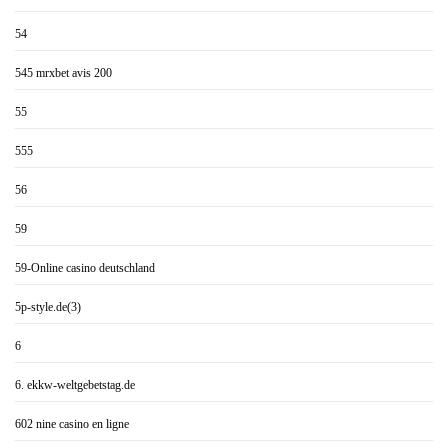
54
545 mrxbet avis 200
55
555
56
59
59-Online casino deutschland
5p-style.de(3)
6
6. ekkw-weltgebetstag.de
602 nine casino en ligne