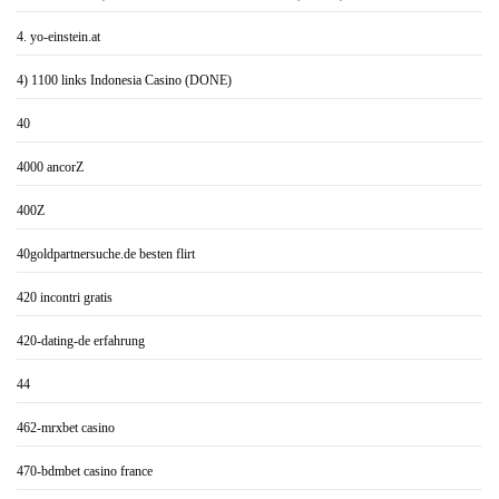
4. yo-einstein.at
4) 1100 links Indonesia Casino (DONE)
40
4000 ancorZ
400Z
40goldpartnersuche.de besten flirt
420 incontri gratis
420-dating-de erfahrung
44
462-mrxbet casino
470-bdmbet casino france