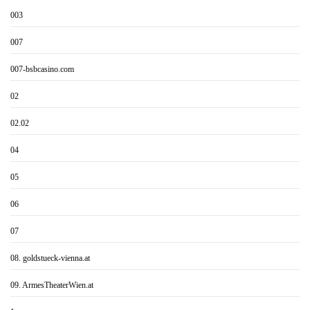
003
007
007-bsbcasino.com
02
02.02
04
05
06
07
08. goldstueck-vienna.at
09. ArmesTheaterWien.at