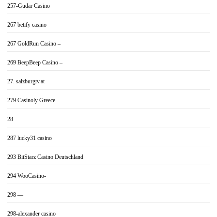
257-Gudar Casino
267 betify casino
267 GoldRun Casino –
269 BeepBeep Casino –
27. salzburgtv.at
279 Casinoly Greece
28
287 lucky31 casino
293 BitStarz Casino Deutschland
294 WooCasino-
298 —
298-alexander casino