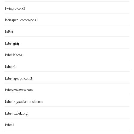
1winpro.co x3
1winsperu.comes-pe z1
1xBet
1xbet giriş
1xbet Korea
1xbet-6
1xbet-apk-ph.com3
1xbet-malaysia.com
1xbet-royxatdan-otish.com
1xbet-uzbek.org
1xbet1