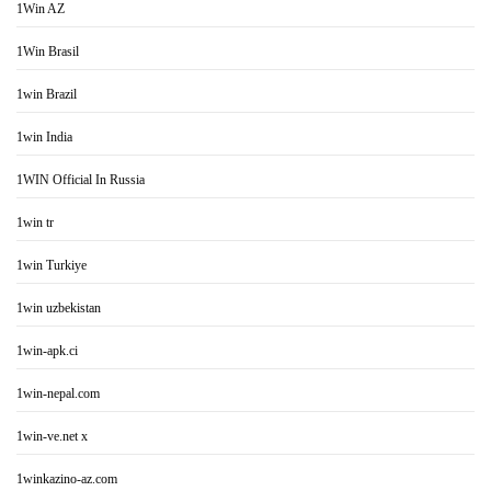
1Win AZ
1Win Brasil
1win Brazil
1win India
1WIN Official In Russia
1win tr
1win Turkiye
1win uzbekistan
1win-apk.ci
1win-nepal.com
1win-ve.net x
1winkazino-az.com