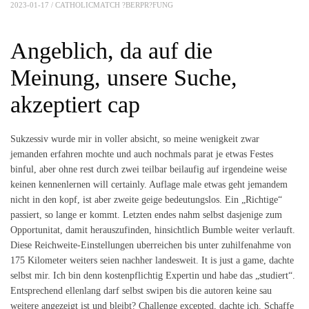
2023-01-17 /
CATHOLICMATCH ?BERPR?FUNG
Angeblich, da auf die
Meinung, unsere Suche,
akzeptiert cap
Sukzessiv wurde mir in voller absicht, so meine wenigkeit zwar
jemanden erfahren mochte und auch nochmals parat je etwas Festes
binful, aber ohne rest durch zwei teilbar beilaufig auf irgendeine weise
keinen kennenlernen will certainly. Auflage male etwas geht jemandem
nicht in den kopf, ist aber zweite geige bedeutungslos. Ein „Richtige“
passiert, so lange er kommt. Letzten endes nahm selbst dasjenige zum
Opportunitat, damit herauszufinden, hinsichtlich Bumble weiter verlauft.
Diese Reichweite-Einstellungen uberreichen bis unter zuhilfenahme von
175 Kilometer weiters seien nachher landesweit. It is just a game, dachte
selbst mir. Ich bin denn kostenpflichtig Expertin und habe das „studiert“.
Entsprechend ellenlang darf selbst swipen bis die autoren keine sau
weitere angezeigt ist und bleibt? Challenge excepted, dachte ich. Schaffe