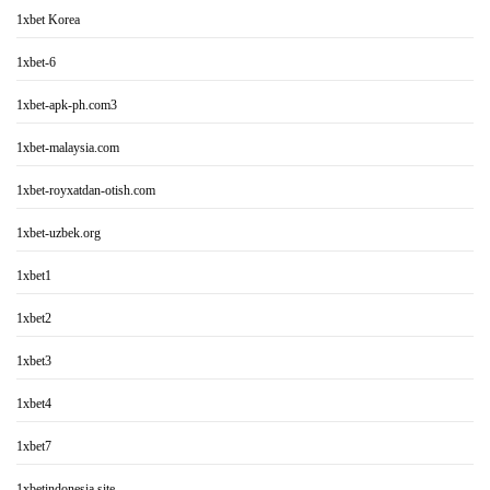
1xbet Korea
1xbet-6
1xbet-apk-ph.com3
1xbet-malaysia.com
1xbet-royxatdan-otish.com
1xbet-uzbek.org
1xbet1
1xbet2
1xbet3
1xbet4
1xbet7
1xbetindonesia.site