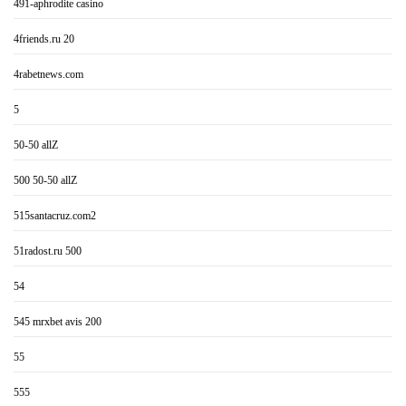
491-aphrodite casino
4friends.ru 20
4rabetnews.com
5
50-50 allZ
500 50-50 allZ
515santacruz.com2
51radost.ru 500
54
545 mrxbet avis 200
55
555