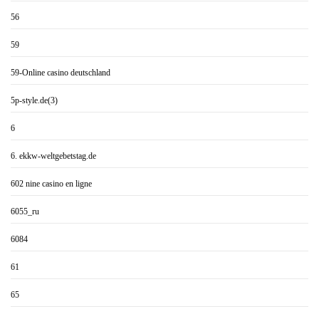
56
59
59-Online casino deutschland
5p-style.de(3)
6
6. ekkw-weltgebetstag.de
602 nine casino en ligne
6055_ru
6084
61
65