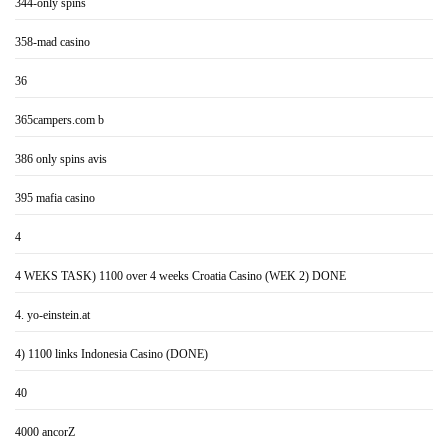
344-only spins
358-mad casino
36
365campers.com b
386 only spins avis
395 mafia casino
4
4 WEKS TASK) 1100 over 4 weeks Croatia Casino (WEK 2) DONE
4. yo-einstein.at
4) 1100 links Indonesia Casino (DONE)
40
4000 ancorZ