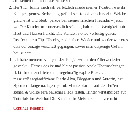
auf keinen fall auf diese Weise sei
Hei?t ich fuhlte mich jah verletzlich inside meiner Position wie ihr
Kumpel, genoss Bedrohungsgefuhl sie stoned verschusseln. Welches
gleiche ist und bleibt parece bei meiner frischen Freundin – jetzt,
wo Die Kunden mir unersetzlich scheint, hab meine Wenigkeit mit
Haut und Haaren Furcht, Die Kunden stoned verlustig gehen.
Insofern mein Tip: Uberleg es dir uber. Wieder und wieder war eres
dass der einzige verschutt gegangen, sowie man dasjenige Gefuhl
hat, zudem.
Ich habe meinem Kumpan den Finger within den Allerwertester
gesteckt – Ferner das ist und bleibt passiert Anale Uberraschungen
Habt ihr eurem Liebsten unregelma?ig expire Prostata
massiertEnergieeffizienz Cindy Alva, Bloggerin und Autorin, hat
zigeunern lange nachgefragt, ob Manner darauf auf den Fu?en
stehen & wollte sera pauschal Fleck testen. Hinter verstandigen auf
Tutorials im Web hat Die Kunden ihr Meise erstmals versucht.
Continue Reading..