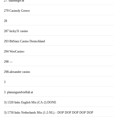
27. salzburgtv.at
279 Casinoly Greece
28
287 lucky31 casino
293 BitStarz Casino Deutschland
294 WooCasino-
298 —
298-alexander casino
3
3. planungundvielfalt.at
3) 1320 links English Mix (CA-2) DONE
3) 1750 links Netherlands Mix (1-2-NL) – DOP DOP DOP DOP DOP