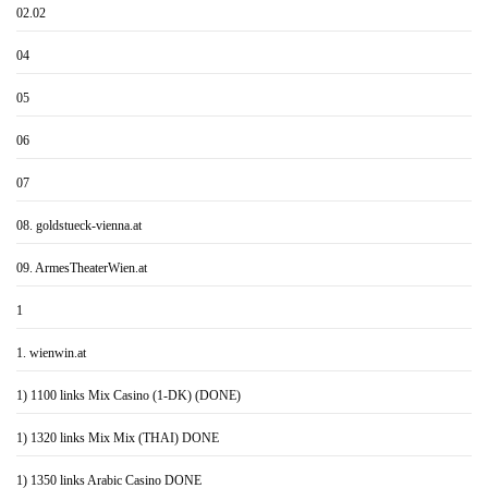
02.02
04
05
06
07
08. goldstueck-vienna.at
09. ArmesTheaterWien.at
1
1. wienwin.at
1) 1100 links Mix Casino (1-DK) (DONE)
1) 1320 links Mix Mix (THAI) DONE
1) 1350 links Arabic Casino DONE