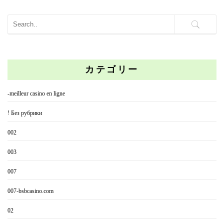
カテゴリー
-meilleur casino en ligne
! Без рубрики
002
003
007
007-bsbcasino.com
02