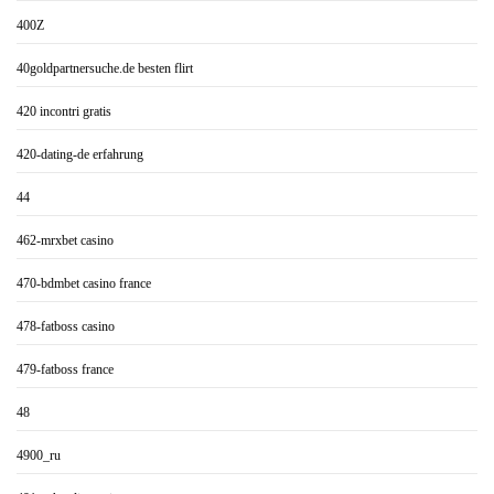
400Z
40goldpartnersuche.de besten flirt
420 incontri gratis
420-dating-de erfahrung
44
462-mrxbet casino
470-bdmbet casino france
478-fatboss casino
479-fatboss france
48
4900_ru