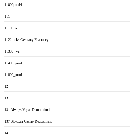
11000prod4
111
11100_tr
1122 links Germany Pharmacy
11380_wa
11400_prod
11800_prod
12
13
131 Always Vegas Deutschland
137 Slotozen Casino Deutschland-
14