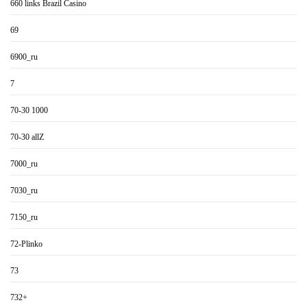
660 links Brazil Casino
69
6900_ru
7
70-30 1000
70-30 allZ
7000_ru
7030_ru
7150_ru
72-Plinko
73
732+