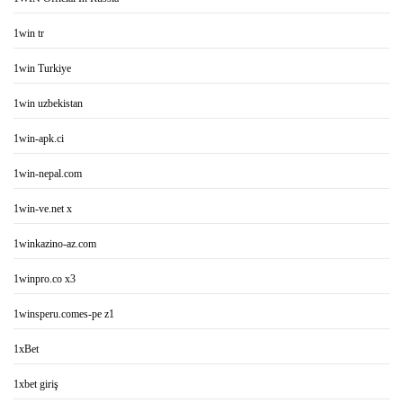
1win tr
1win Turkiye
1win uzbekistan
1win-apk.ci
1win-nepal.com
1win-ve.net x
1winkazino-az.com
1winpro.co x3
1winsperu.comes-pe z1
1xBet
1xbet giriş