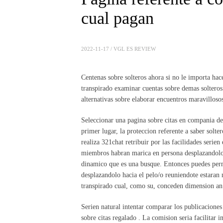
cual pagan
2022-11-17 /
VGL ES REVIEW
Centenas sobre solteros ahora si no le importa hac
transpirado examinar cuentas sobre demas solteros.
alternativas sobre elaborar encuentros maravilloso
Seleccionar una pagina sobre citas en compania de 
primer lugar, la proteccion referente a saber solte
realiza 321chat retribuir por las facilidades seri­en
miembros habran marica en persona desplazandolo 
dinamico que es una busque. Entonces puedes perma
desplazandolo hacia el pelo/o reuniendote estaran
transpirado cual, como su, conceden dimension an 
Seri­en natural intentar comparar los publicaciones
sobre citas regalado . La comision seri­a facilitar