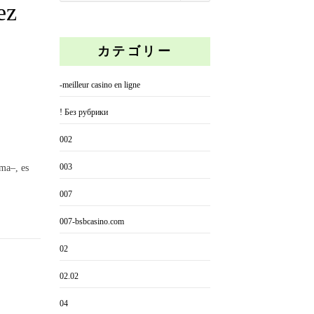
ez
カテゴリー
-meilleur casino en ligne
! Без рубрики
002
003
ama–, es
007
007-bsbcasino.com
02
02.02
04