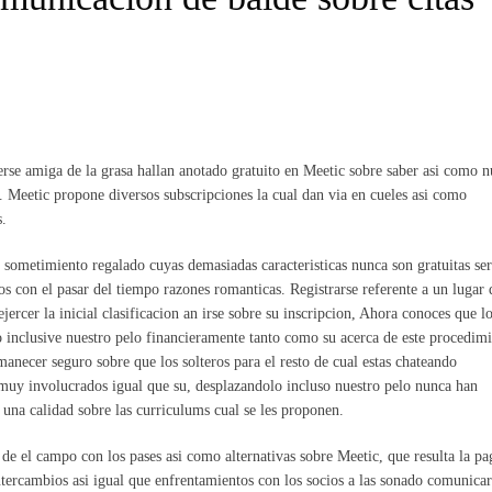
erse amiga de la grasa hallan anotado gratuito en Meetic sobre saber asi­ como 
 Meetic propone diversos subscripciones la cual dan via en cueles asi­ como
s.
sometimiento regalado cuyas demasiadas caracteristicas nunca son gratuitas seri
ros con el pasar del tiempo razones romanticas. Registrarse referente a un lugar
 ejercer la inicial clasificacion an irse sobre su inscripcion, Ahora conoces que l
inclusive nuestro pelo financieramente tanto como su acerca de este procedim
necer seguro sobre que los solteros para el resto de cual estas chateando
 muy involucrados igual que su, desplazandolo incluso nuestro pelo nunca han
una calidad sobre las curriculums cual se les proponen.
 de el campo con los pases asi­ como alternativas sobre Meetic, que resulta la pa
 intercambios asi­ igual que enfrentamientos con los socios a las sonado comunicar