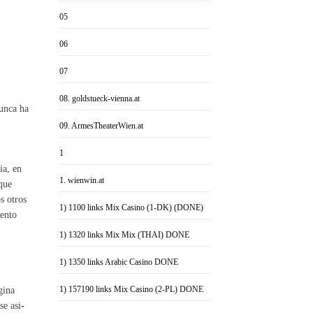
05
06
07
08. goldstueck-vienna.at
nunca ha
09. ArmesTheaterWien.at
1
­a, en
1. wienwin.at
 que
os otros
1) 1100 links Mix Casino (1-DK) (DONE)
iento
1) 1320 links Mix Mix (THAI) DONE
1) 1350 links Arabic Casino DONE
1) 157190 links Mix Casino (2-PL) DONE
gina
se asi­