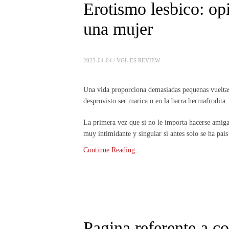
Erotismo lesbico: opi
una mujer
2023-04-04 /
VGL ES REVIEW
Una vida proporciona demasiadas pequenas vueltas 
desprovisto ser marica o en la barra hermafrodita.
La primera vez que si no le importa hacerse amiga
muy intimidante y singular si antes solo se ha pa
Continue Reading..
Pagina referente a c