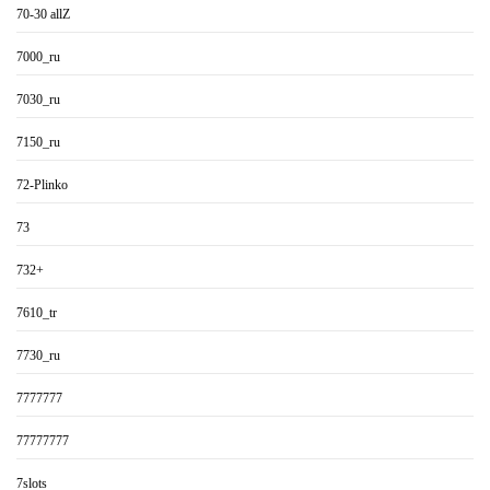
70-30 allZ
7000_ru
7030_ru
7150_ru
72-Plinko
73
732+
7610_tr
7730_ru
7777777
77777777
7slots