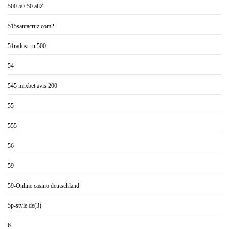
500 50-50 allZ
515santacruz.com2
51radost.ru 500
54
545 mrxbet avis 200
55
555
56
59
59-Online casino deutschland
5p-style.de(3)
6