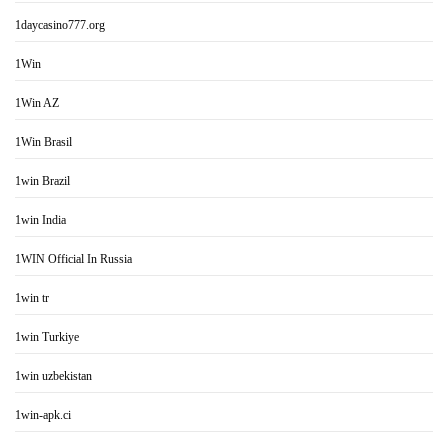
1daycasino777.org
1Win
1Win AZ
1Win Brasil
1win Brazil
1win India
1WIN Official In Russia
1win tr
1win Turkiye
1win uzbekistan
1win-apk.ci