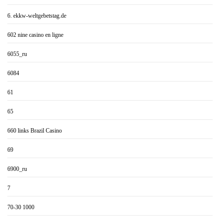
6. ekkw-weltgebetstag.de
602 nine casino en ligne
6055_ru
6084
61
65
660 links Brazil Casino
69
6900_ru
7
70-30 1000