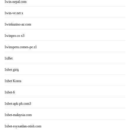
1win-nepal.com
1win-ve.net x
1winkazino-az.com
1winpro.co x3
1winsperu.comes-pe z1
1xBet
1xbet giriş
1xbet Korea
1xbet-6
1xbet-apk-ph.com3
1xbet-malaysia.com
1xbet-royxatdan-otish.com