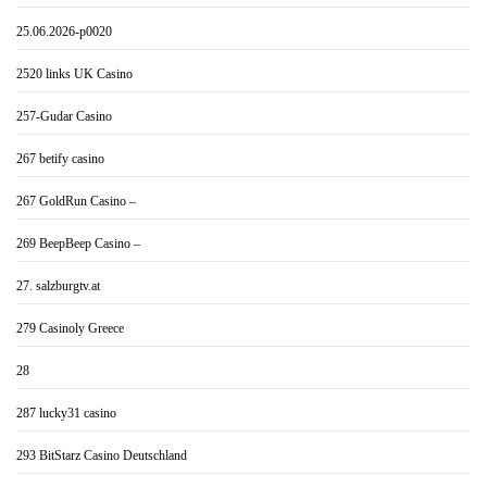
25.06.2026-p0020
2520 links UK Casino
257-Gudar Casino
267 betify casino
267 GoldRun Casino –
269 BeepBeep Casino –
27. salzburgtv.at
279 Casinoly Greece
28
287 lucky31 casino
293 BitStarz Casino Deutschland