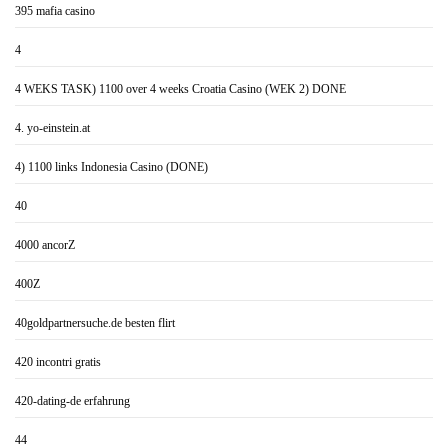
395 mafia casino
4
4 WEKS TASK) 1100 over 4 weeks Croatia Casino (WEK 2) DONE
4. yo-einstein.at
4) 1100 links Indonesia Casino (DONE)
40
4000 ancorZ
400Z
40goldpartnersuche.de besten flirt
420 incontri gratis
420-dating-de erfahrung
44