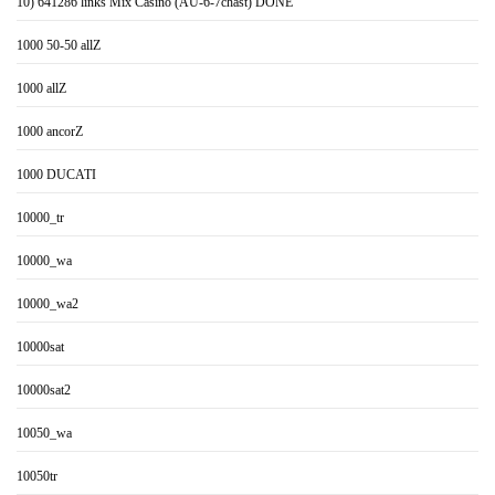
10) 641286 links Mix Casino (AU-6-7chast) DONE
1000 50-50 allZ
1000 allZ
1000 ancorZ
1000 DUCATI
10000_tr
10000_wa
10000_wa2
10000sat
10000sat2
10050_wa
10050tr