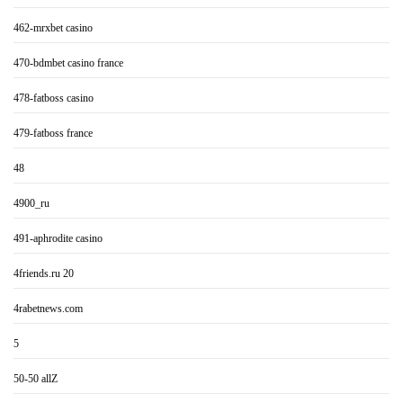
462-mrxbet casino
470-bdmbet casino france
478-fatboss casino
479-fatboss france
48
4900_ru
491-aphrodite casino
4friends.ru 20
4rabetnews.com
5
50-50 allZ