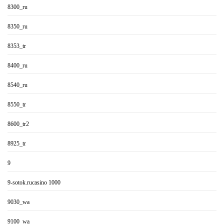
8300_ru
8350_ru
8353_tr
8400_ru
8540_ru
8550_tr
8600_tr2
8925_tr
9
9-sotok.rucasino 1000
9030_wa
9100_wa