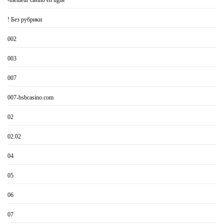
-meilleur casino en ligne
! Без рубрики
002
003
007
007-bsbcasino.com
02
02.02
04
05
06
07