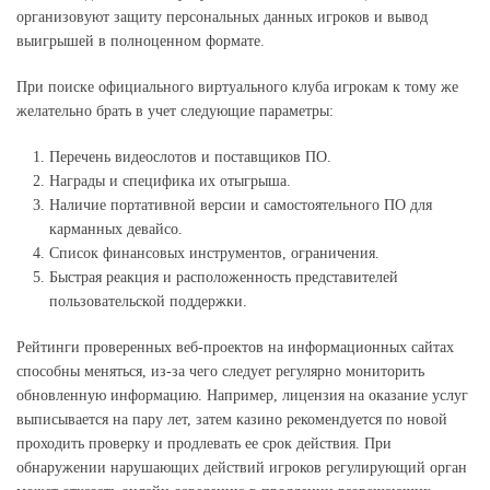
организовуют защиту персональных данных игроков и вывод
выигрышей в полноценном формате.
При поиске официального виртуального клуба игрокам к тому же
желательно брать в учет следующие параметры:
Перечень видеослотов и поставщиков ПО.
Награды и специфика их отыгрыша.
Наличие портативной версии и самостоятельного ПО для
карманных девайсо.
Список финансовых инструментов, ограничения.
Быстрая реакция и расположенность представителей
пользовательской поддержки.
Рейтинги проверенных веб-проектов на информационных сайтах
способны меняться, из-за чего следует регулярно мониторить
обновленную информацию. Например, лицензия на оказание услуг
выписывается на пару лет, затем казино рекомендуется по новой
проходить проверку и продлевать ее срок действия. При
обнаружении нарушающих действий игроков регулирующий орган