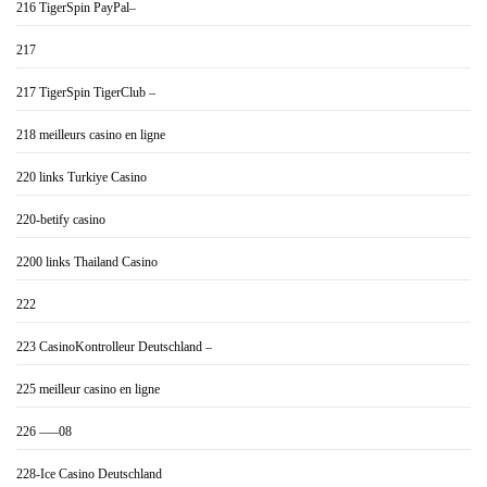
216 TigerSpin PayPal–
217
217 TigerSpin TigerClub –
218 meilleurs casino en ligne
220 links Turkiye Casino
220-betify casino
2200 links Thailand Casino
222
223 CasinoKontrolleur Deutschland –
225 meilleur casino en ligne
226 —–08
228-Ice Casino Deutschland