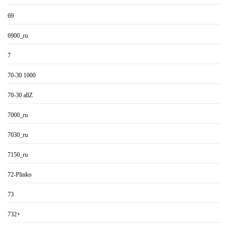
69
6900_ru
7
70-30 1000
70-30 allZ
7000_ru
7030_ru
7150_ru
72-Plinko
73
732+