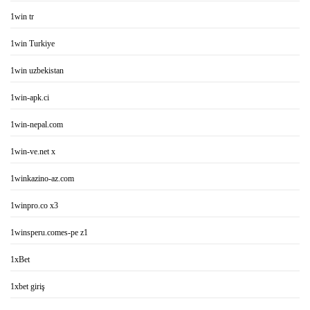
1win tr
1win Turkiye
1win uzbekistan
1win-apk.ci
1win-nepal.com
1win-ve.net x
1winkazino-az.com
1winpro.co x3
1winsperu.comes-pe z1
1xBet
1xbet giriş