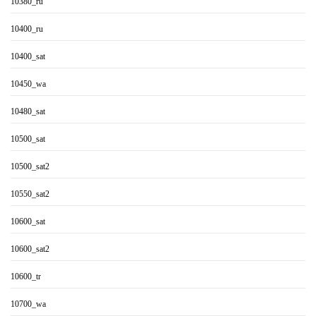
10380_ru
10400_ru
10400_sat
10450_wa
10480_sat
10500_sat
10500_sat2
10550_sat2
10600_sat
10600_sat2
10600_tr
10700_wa