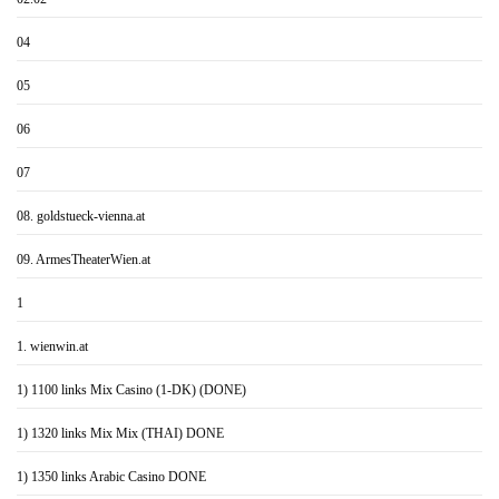
04
05
06
07
08. goldstueck-vienna.at
09. ArmesTheaterWien.at
1
1. wienwin.at
1) 1100 links Mix Casino (1-DK) (DONE)
1) 1320 links Mix Mix (THAI) DONE
1) 1350 links Arabic Casino DONE