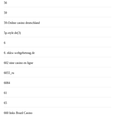
56
59
59-Online casino deutschland
5p-style.de(3)
6
6. ekkw-weltgebetstag.de
602 nine casino en ligne
6055_ru
6084
61
65
660 links Brazil Casino