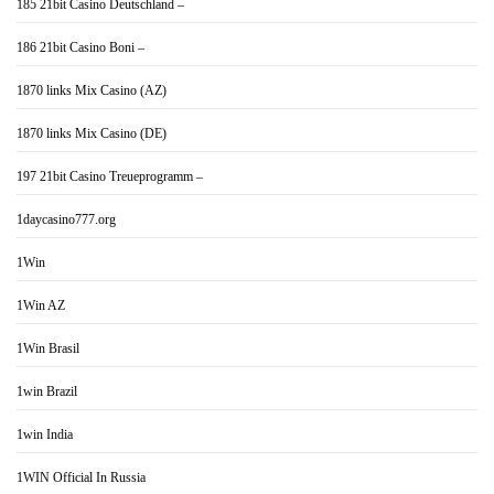
185 21bit Casino Deutschland –
186 21bit Casino Boni –
1870 links Mix Casino (AZ)
1870 links Mix Casino (DE)
197 21bit Casino Treueprogramm –
1daycasino777.org
1Win
1Win AZ
1Win Brasil
1win Brazil
1win India
1WIN Official In Russia