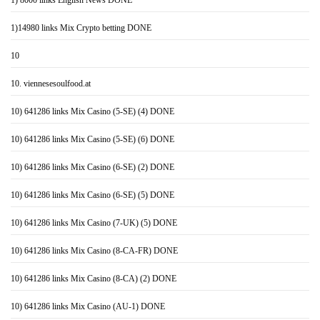
1) 8000 links English News DONE
1)14980 links Mix Crypto betting DONE
10
10. viennesesoulfood.at
10) 641286 links Mix Casino (5-SE) (4) DONE
10) 641286 links Mix Casino (5-SE) (6) DONE
10) 641286 links Mix Casino (6-SE) (2) DONE
10) 641286 links Mix Casino (6-SE) (5) DONE
10) 641286 links Mix Casino (7-UK) (5) DONE
10) 641286 links Mix Casino (8-CA-FR) DONE
10) 641286 links Mix Casino (8-CA) (2) DONE
10) 641286 links Mix Casino (AU-1) DONE