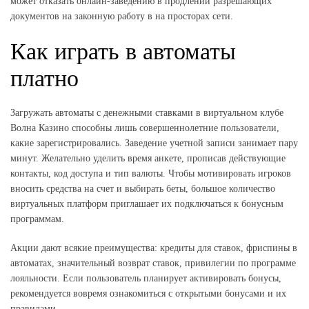
может отказать онлайн-заведению в продлении разрешающих
документов на законную работу в на просторах сети.
Как играть в автоматы
платно
Загружать автоматы с денежными ставками в виртуальном клубе
Волна Казино способны лишь совершеннолетние пользователи,
какие зарегистрировались. Заведение учетной записи занимает пару
минут. Желательно уделить время анкете, прописав действующие
контакты, код доступа и тип валюты. Чтобы мотивировать игроков
вносить средства на счет и выбирать беты, большое количество
виртуальных платформ приглашает их подключаться к бонусным
программам.
Акции дают всякие преимущества: кредиты для ставок, фриспины в
автоматах, значительный возврат ставок, привилегии по программе
лояльности. Если пользователь планирует активировать бонусы,
рекомендуется вовремя ознакомиться с открытыми бонусами и их
правилами.