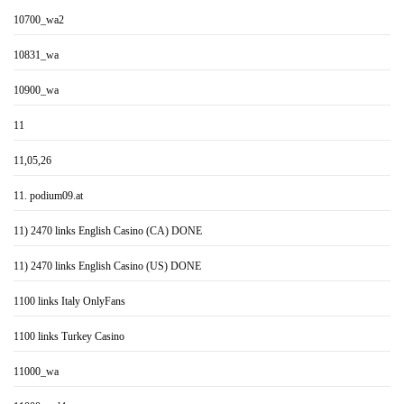
10700_wa2
10831_wa
10900_wa
11
11,05,26
11. podium09.at
11) 2470 links English Casino (CA) DONE
11) 2470 links English Casino (US) DONE
1100 links Italy OnlyFans
1100 links Turkey Casino
11000_wa