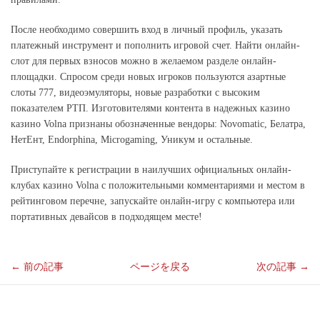
После необходимо совершить вход в личный профиль, указать
платежный инструмент и пополнить игровой счет. Найти онлайн-
слот для первых взносов можно в желаемом разделе онлайн-
площадки. Спросом среди новых игроков пользуются азартные
слоты 777, видеоэмуляторы, новые разработки с высоким
показателем РТП. Изготовителями контента в надежных казино
казино Volna признаны обозначенные вендоры: Novomatic, Белатра,
НетЕнт, Endorphina, Microgaming, Уникум и остальные.
Приступайте к регистрации в наилучших официальных онлайн-
клубах казино Volna с положительными комментариями и местом в
рейтинговом перечне, запускайте онлайн-игру с компьютера или
портативных девайсов в подходящем месте!
←
前の記事
ページを戻る
次の記事
→