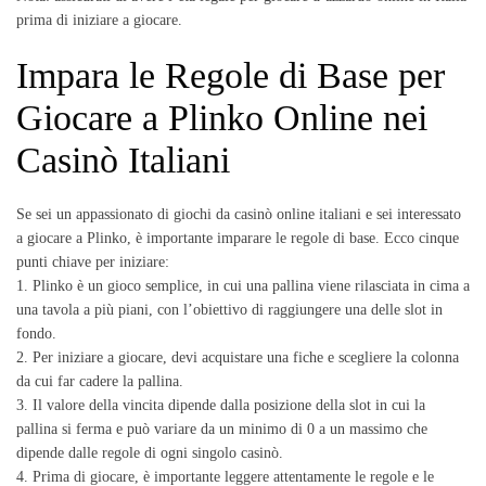
prima di iniziare a giocare.
Impara le Regole di Base per
Giocare a Plinko Online nei
Casinò Italiani
Se sei un appassionato di giochi da casinò online italiani e sei interessato
a giocare a Plinko, è importante imparare le regole di base. Ecco cinque
punti chiave per iniziare:
1. Plinko è un gioco semplice, in cui una pallina viene rilasciata in cima a
una tavola a più piani, con l’obiettivo di raggiungere una delle slot in
fondo.
2. Per iniziare a giocare, devi acquistare una fiche e scegliere la colonna
da cui far cadere la pallina.
3. Il valore della vincita dipende dalla posizione della slot in cui la
pallina si ferma e può variare da un minimo di 0 a un massimo che
dipende dalle regole di ogni singolo casinò.
4. Prima di giocare, è importante leggere attentamente le regole e le