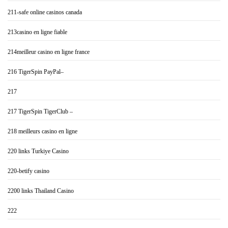
211-safe online casinos canada
213casino en ligne fiable
214meilleur casino en ligne france
216 TigerSpin PayPal–
217
217 TigerSpin TigerClub –
218 meilleurs casino en ligne
220 links Turkiye Casino
220-betify casino
2200 links Thailand Casino
222