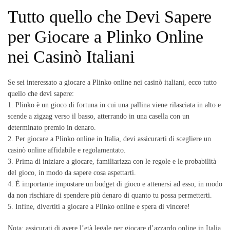
Tutto quello che Devi Sapere
per Giocare a Plinko Online
nei Casinò Italiani
Se sei interessato a giocare a Plinko online nei casinò italiani, ecco tutto
quello che devi sapere:
1. Plinko è un gioco di fortuna in cui una pallina viene rilasciata in alto e
scende a zigzag verso il basso, atterrando in una casella con un
determinato premio in denaro.
2. Per giocare a Plinko online in Italia, devi assicurarti di scegliere un
casinò online affidabile e regolamentato.
3. Prima di iniziare a giocare, familiarizza con le regole e le probabilità
del gioco, in modo da sapere cosa aspettarti.
4. È importante impostare un budget di gioco e attenersi ad esso, in modo
da non rischiare di spendere più denaro di quanto tu possa permetterti.
5. Infine, divertiti a giocare a Plinko online e spera di vincere!
Nota: assicurati di avere l’età legale per giocare d’azzardo online in Italia