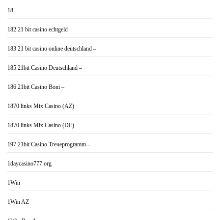
18
182 21 bit casino echtgeld
183 21 bit casino online deutschland –
185 21bit Casino Deutschland –
186 21bit Casino Boni –
1870 links Mix Casino (AZ)
1870 links Mix Casino (DE)
197 21bit Casino Treueprogramm –
1daycasino777.org
1Win
1Win AZ