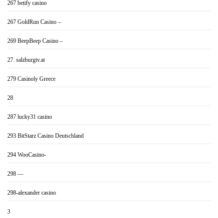
267 betify casino
267 GoldRun Casino –
269 BeepBeep Casino –
27. salzburgtv.at
279 Casinoly Greece
28
287 lucky31 casino
293 BitStarz Casino Deutschland
294 WooCasino-
298 —
298-alexander casino
3