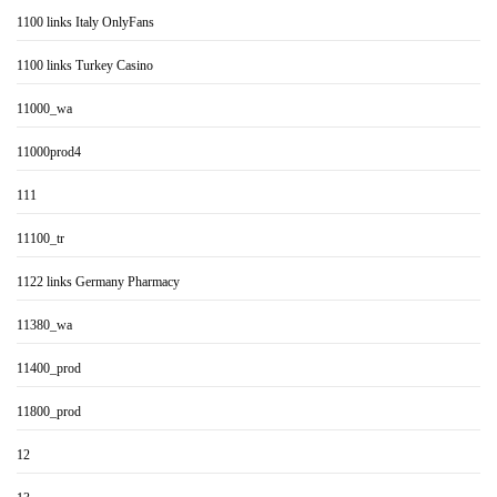
1100 links Italy OnlyFans
1100 links Turkey Casino
11000_wa
11000prod4
111
11100_tr
1122 links Germany Pharmacy
11380_wa
11400_prod
11800_prod
12