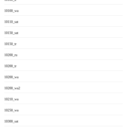
10100_wa
10110_sat
10150_sat
10150_tr
10200_ru
10200_tr
10200_wa
10200_wa2
10210_wa
10250_wa
10300_sat