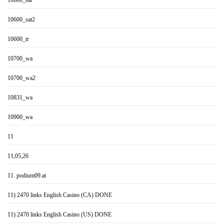
10600_sat
10600_sat2
10600_tr
10700_wa
10700_wa2
10831_wa
10900_wa
11
11,05,26
11. podium09.at
11) 2470 links English Casino (CA) DONE
11) 2470 links English Casino (US) DONE