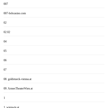
007
007-bsbcasino.com
02
02.02
04
05
06
07
08. goldstueck-vienna.at
09. ArmesTheaterWien.at
1
1. wienwin.at