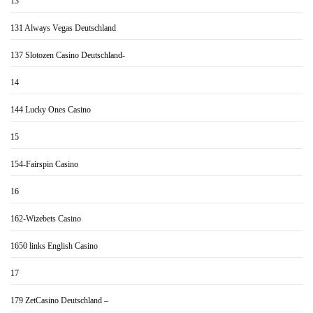
13
131 Always Vegas Deutschland
137 Slotozen Casino Deutschland-
14
144 Lucky Ones Casino
15
154-Fairspin Casino
16
162-Wizebets Casino
1650 links English Casino
17
179 ZetCasino Deutschland –