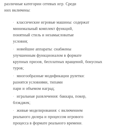
различные категории сетевых игр. Среди
них включены:
классические игровые машины: содержат
минимальный комплект функций,
понятный стиль и незамысловатые
условия;
новейшие аппараты: снабжены
улучшенным функционалом в формате
крупных призов, бесплатных вращений, бонусных
туров;
многообразные модификации рулетки:
разнятся условиями, типами
пари и объемом наград;
игральные развлечения: баккара, покер,
блэкджек;
живые моделирования: с включением
реального дилера и процессом игрового
процесса в формате реального времени.