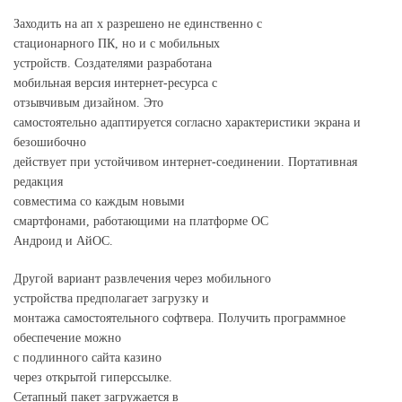
Заходить на ап х разрешено не единственно с
стационарного ПК, но и с мобильных
устройств. Создателями разработана
мобильная версия интернет-ресурса с
отзывчивым дизайном. Это
самостоятельно адаптируется согласно характеристики экрана и
безошибочно
действует при устойчивом интернет-соединении. Портативная
редакция
совместима со каждым новыми
смартфонами, работающими на платформе ОС
Андроид и АйОС.
Другой вариант развлечения через мобильного
устройства предполагает загрузку и
монтажа самостоятельного софтвера. Получить программное
обеспечение можно
с подлинного сайта казино
через открытой гиперссылке.
Сетапный пакет загружается в