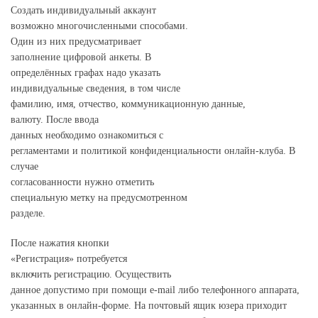
Создать индивидуальный аккаунт
возможно многочисленными способами.
Один из них предусматривает
заполнение цифровой анкеты. В
определённых графах надо указать
индивидуальные сведения, в том числе
фамилию, имя, отчество, коммуникационную данные,
валюту. После ввода
данных необходимо ознакомиться с
регламентами и политикой конфиденциальности онлайн-клуба. В
случае
согласованности нужно отметить
специальную метку на предусмотренном
разделе.
После нажатия кнопки
«Регистрация» потребуется
включить регистрацию. Осуществить
данное допустимо при помощи e-mail либо телефонного аппарата,
указанных в онлайн-форме. На почтовый ящик юзера приходит