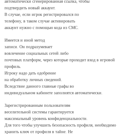
автоматически сгенерированная ссылка, чтобы
подтвердить новый аккаунт.
В случае, если игрок регистрировался по
телефону, в таком случае активировать
аккаунт нужно с помощью кода из СМС.
Имеется и иной метод
записи. Он подразумевает
вовлечение социальных сетей либо
почтовых платформ, через которые проходит вход в игровой
профиль.
Игроку надо дать одобрение
на обработку личных сведений.
Вследствие данного главные графы во
индивидуальном кабинете заполнятся автоматически.
Зарегистрированным пользователям
веселительной системы гарантируется
максимальный уровень конфиденциальности.
Для того чтобы улучшить безопасность профиля, необходимо
хранить ключ от профиля в тайне. Не