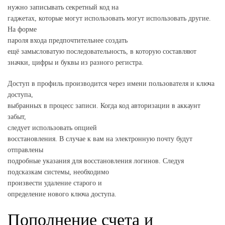
нужно записывать секретный код на
гаджетах, которые могут использовать могут использовать другие.
На форме
пароля входа предпочтительнее создать
ещё замысловатую последовательность, в которую составляют
значки, цифры и буквы из разного регистра.
Доступ в профиль производится через имени пользователя и ключа
доступа,
выбранных в процесс записи. Когда код авторизации в аккаунт
забыт,
следует использовать опцией
восстановления. В случае к вам на электронную почту будут
отправлены
подробные указания для восстановления логинов. Следуя
подсказкам системы, необходимо
произвести удаление старого и
определение нового ключа доступа.
Пополнение счета и