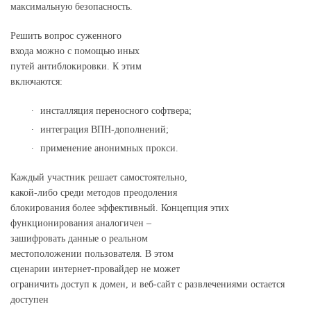
максимальную безопасность.
Решить вопрос суженного
входа можно с помощью иных
путей антиблокировки. К этим
включаются:
инсталляция переносного софтвера;
интеграция ВПН-дополнений;
применение анонимных прокси.
Каждый участник решает самостоятельно,
какой-либо среди методов преодоления
блокирования более эффективный. Концепция этих
функционирования аналогичен –
зашифровать данные о реальном
местоположении пользователя. В этом
сценарии интернет-провайдер не может
ограничить доступ к домен, и веб-сайт с развлечениями остается
доступен