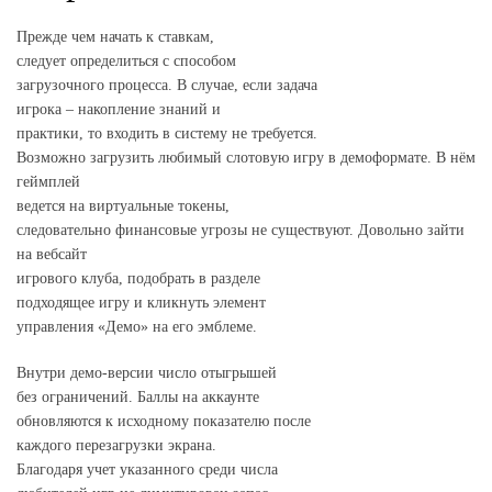
Прежде чем начать к ставкам,
следует определиться с способом
загрузочного процесса. В случае, если задача
игрока – накопление знаний и
практики, то входить в систему не требуется.
Возможно загрузить любимый слотовую игру в демоформате. В нём
геймплей
ведется на виртуальные токены,
следовательно финансовые угрозы не существуют. Довольно зайти
на вебсайт
игрового клуба, подобрать в разделе
подходящее игру и кликнуть элемент
управления «Демо» на его эмблеме.
Внутри демо-версии число отыгрышей
без ограничений. Баллы на аккаунте
обновляются к исходному показателю после
каждого перезагрузки экрана.
Благодаря учет указанного среди числа