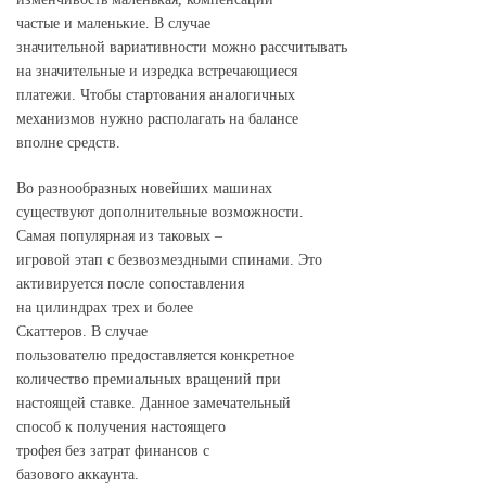
частые и маленькие. В случае
значительной вариативности можно рассчитывать
на значительные и изредка встречающиеся
платежи. Чтобы стартования аналогичных
механизмов нужно располагать на балансе
вполне средств.
Во разнообразных новейших машинах
существуют дополнительные возможности.
Самая популярная из таковых –
игровой этап с безвозмездными спинами. Это
активируется после сопоставления
на цилиндрах трех и более
Скаттеров. В случае
пользователю предоставляется конкретное
количество премиальных вращений при
настоящей ставке. Данное замечательный
способ к получения настоящего
трофея без затрат финансов с
базового аккаунта.