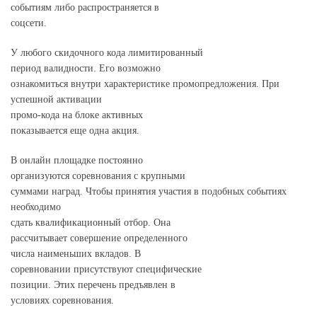
событиям либо распространяется в
соцсети.
У любого скидочного кода лимитированный
период валидности. Его возможно
ознакомиться внутри характеристике промопредложения. При
успешной активации
промо-кода на блоке активных
показывается еще одна акция.
В онлайн площадке постоянно
организуются соревнования с крупными
суммами наград. Чтобы принятия участия в подобных событиях
необходимо
сдать квалификационный отбор. Она
рассчитывает совершение определенного
числа наименьших вкладов. В
соревновании присутствуют специфические
позиции. Этих перечень предъявлен в
условиях соревнования.