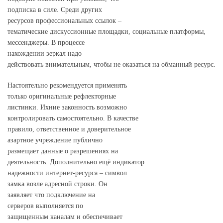
подписка в силе. Среди других
ресурсов профессиональных ссылок –
тематические дискуссионные площадки, социальные платформы,
мессенджеры. В процессе
нахождении зеркал надо
действовать внимательным, чтобы не оказаться на обманный ресурс.
Настоятельно рекомендуется применять
только оригинальные рефлекторные
листинки. Ихние законность возможно
контролировать самостоятельно. В качестве
правило, ответственное и доверительное
азартное учреждение публично
размещает данные о разрешениях на
деятельность. Дополнительно ещё индикатор
надежности интернет-ресурса – символ
замка возле адресной строки. Он
заявляет что подключение на
серверов выполняется по
защищенным каналам и обеспечивает