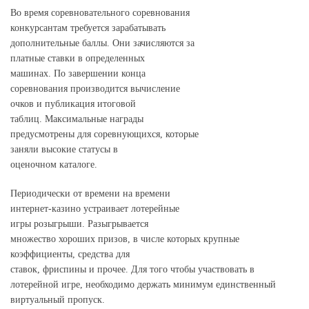
Во время соревновательного соревнования
конкурсантам требуется зарабатывать
дополнительные баллы. Они зачисляются за
платные ставки в определенных
машинах. По завершении конца
соревнования производится вычисление
очков и публикация итоговой
таблиц. Максимальные награды
предусмотрены для соревнующихся, которые
заняли высокие статусы в
оценочном каталоге.
Периодически от времени на времени
интернет-казино устраивает лотерейные
игры розыгрыши. Разыгрывается
множество хороших призов, в числе которых крупные
коэффициенты, средства для
ставок, фриспины и прочее. Для того чтобы участвовать в
лотерейной игре, необходимо держать минимум единственный
виртуальный пропуск.