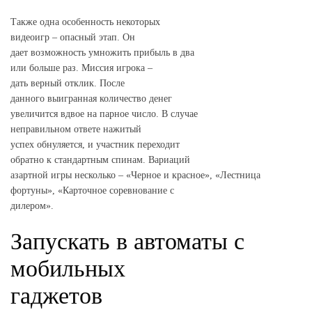
Также одна особенность некоторых
видеоигр – опасный этап. Он
дает возможность умножить прибыль в два
или больше раз. Миссия игрока –
дать верный отклик. После
данного выигранная количество денег
увеличится вдвое на парное число. В случае
неправильном ответе нажитый
успех обнуляется, и участник переходит
обратно к стандартным спинам. Вариаций
азартной игры несколько – «Черное и красное», «Лестница
фортуны», «Карточное соревнование с
дилером».
Запускать в автоматы с
мобильных
гаджетов