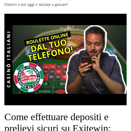
Unitevi a noi oggi e iniziate a giocare!
Come effettuare depositi e
prelievi sicuri su Exitewin: