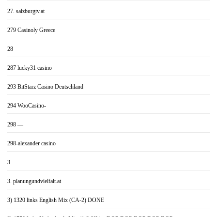
27. salzburgtv.at
279 Casinoly Greece
28
287 lucky31 casino
293 BitStarz Casino Deutschland
294 WooCasino-
298 —
298-alexander casino
3
3. planungundvielfalt.at
3) 1320 links English Mix (CA-2) DONE