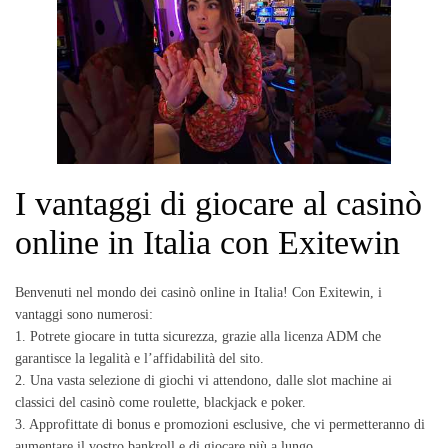
I vantaggi di giocare al casinò
online in Italia con Exitewin
Benvenuti nel mondo dei casinò online in Italia! Con Exitewin, i
vantaggi sono numerosi:
1. Potrete giocare in tutta sicurezza, grazie alla licenza ADM che
garantisce la legalità e l’affidabilità del sito.
2. Una vasta selezione di giochi vi attendono, dalle slot machine ai
classici del casinò come roulette, blackjack e poker.
3. Approfittate di bonus e promozioni esclusive, che vi permetteranno di
aumentare il vostro bankroll e di giocare più a lungo.