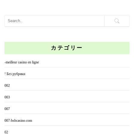
カテゴリー
-meilleur casino en ligne
! Без рубрики
002
003
007
007-bsbcasino.com
02