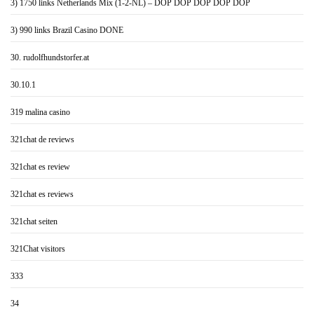
3) 1750 links Netherlands Mix (1-2-NL) – DOP DOP DOP DOP DOP
3) 990 links Brazil Casino DONE
30. rudolfhundstorfer.at
30.10.1
319 malina casino
321chat de reviews
321chat es review
321chat es reviews
321chat seiten
321Chat visitors
333
34