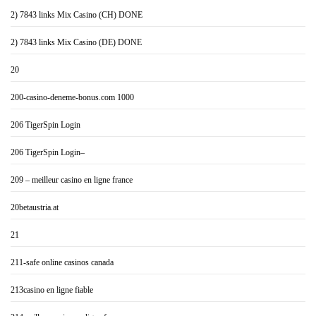
2) 7843 links Mix Casino (CH) DONE
2) 7843 links Mix Casino (DE) DONE
20
200-casino-deneme-bonus.com 1000
206 TigerSpin Login
206 TigerSpin Login–
209 – meilleur casino en ligne france
20betaustria.at
21
211-safe online casinos canada
213casino en ligne fiable