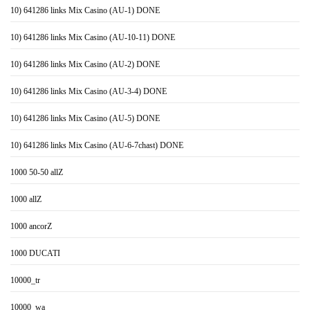
10) 641286 links Mix Casino (AU-1) DONE
10) 641286 links Mix Casino (AU-10-11) DONE
10) 641286 links Mix Casino (AU-2) DONE
10) 641286 links Mix Casino (AU-3-4) DONE
10) 641286 links Mix Casino (AU-5) DONE
10) 641286 links Mix Casino (AU-6-7chast) DONE
1000 50-50 allZ
1000 allZ
1000 ancorZ
1000 DUCATI
10000_tr
10000_wa