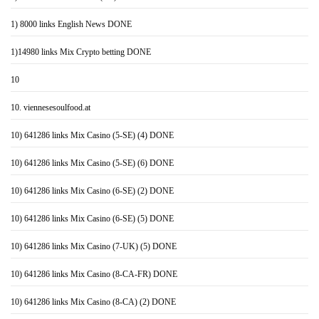
1) 8000 links English News DONE
1)14980 links Mix Crypto betting DONE
10
10. viennesesoulfood.at
10) 641286 links Mix Casino (5-SE) (4) DONE
10) 641286 links Mix Casino (5-SE) (6) DONE
10) 641286 links Mix Casino (6-SE) (2) DONE
10) 641286 links Mix Casino (6-SE) (5) DONE
10) 641286 links Mix Casino (7-UK) (5) DONE
10) 641286 links Mix Casino (8-CA-FR) DONE
10) 641286 links Mix Casino (8-CA) (2) DONE