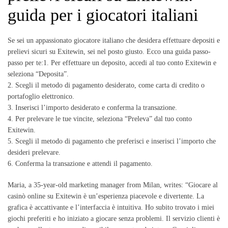
guida per i giocatori italiani
Se sei un appassionato giocatore italiano che desidera effettuare depositi e
prelievi sicuri su Exitewin, sei nel posto giusto. Ecco una guida passo-
passo per te:1. Per effettuare un deposito, accedi al tuo conto Exitewin e
seleziona “Deposita”.
2. Scegli il metodo di pagamento desiderato, come carta di credito o
portafoglio elettronico.
3. Inserisci l’importo desiderato e conferma la transazione.
4. Per prelevare le tue vincite, seleziona “Preleva” dal tuo conto
Exitewin.
5. Scegli il metodo di pagamento che preferisci e inserisci l’importo che
desideri prelevare.
6. Conferma la transazione e attendi il pagamento.
Maria, a 35-year-old marketing manager from Milan, writes: “Giocare al
casinò online su Exitewin è un’esperienza piacevole e divertente. La
grafica è accattivante e l’interfaccia è intuitiva. Ho subito trovato i miei
giochi preferiti e ho iniziato a giocare senza problemi. Il servizio clienti è