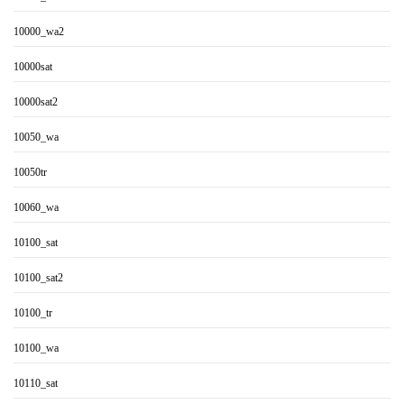
10000_wa2
10000sat
10000sat2
10050_wa
10050tr
10060_wa
10100_sat
10100_sat2
10100_tr
10100_wa
10110_sat