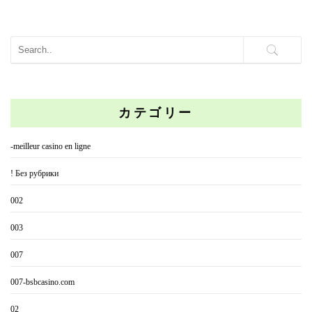
カテゴリー
-meilleur casino en ligne
! Без рубрики
002
003
007
007-bsbcasino.com
02