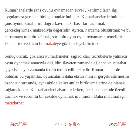
Kumarhanelerde şans oyunu oynamadan evvel , katılımcıların ilgi
uygulaması gereken birkaç konular bulunur. Kumarhanelerde bulunan
şans oyunu kurallarını doğru kavramak, hasarları azaltmak
gerçekleştirmek maksadıyla değerlidir. Ayrıca, harcama oluşturmak ve bu
harcamaya tutkulu kalmak, sorumlu oyun oyun oynamanın temelidir.
Daha artık veri için
bu makaleye
göz inceleyebilirsiniz.
Sonuç olarak, göz alıcı kumarhaneler, sağladıkları tecrübelerle yalnızca
oyun oynamak amacıyla değildir, ilaveten zamanda eğlence ve istirahat
gayesiyle aynı zamanda tercih tercih edilmektedir. Kumarhanelerde
bulunan bu yaşantılar, oyuncuların daha ekstra masraf gerçekleştirmesini
özendirir sırasında, aynı akılda kalıcı anılar biriktirmelerine de olanak
sağlamaktadır. Kumarhaneleri ziyaret ederken, her bir dönemde özenli
durmak ve sorumlu bir şekilde oynamak mühimdir. Daha malumat için
matadorbet
.
←
前の記事
ページを戻る
次の記事
→