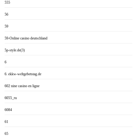
555
56
59
59-Online casino deutschland
5p-style.de(3)
6
6. ekkw-weltgebetstag.de
602 nine casino en ligne
6055_ru
6084
61
65