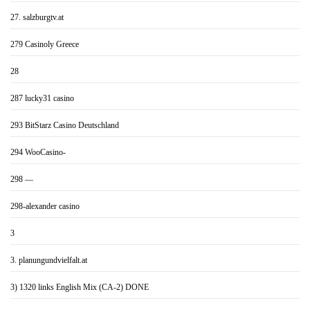
27. salzburgtv.at
279 Casinoly Greece
28
287 lucky31 casino
293 BitStarz Casino Deutschland
294 WooCasino-
298 —
298-alexander casino
3
3. planungundvielfalt.at
3) 1320 links English Mix (CA-2) DONE