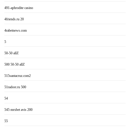
491-aphrodite casino
4friends.ru 20
4rabetnews.com
5
50-50 allZ
500 50-50 allZ
515santacruz.com2
51radost.ru 500
54
545 mrxbet avis 200
55