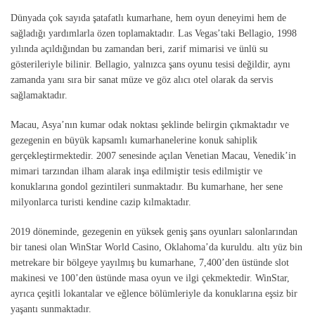
Dünyada çok sayıda şatafatlı kumarhane, hem oyun deneyimi hem de
sağladığı yardımlarla özen toplamaktadır. Las Vegas’taki Bellagio, 1998
yılında açıldığından bu zamandan beri, zarif mimarisi ve ünlü su
gösterileriyle bilinir. Bellagio, yalnızca şans oyunu tesisi değildir, aynı
zamanda yanı sıra bir sanat müze ve göz alıcı otel olarak da servis
sağlamaktadır.
Macau, Asya’nın kumar odak noktası şeklinde belirgin çıkmaktadır ve
gezegenin en büyük kapsamlı kumarhanelerine konuk sahiplik
gerçekleştirmektedir. 2007 senesinde açılan Venetian Macau, Venedik’in
mimari tarzından ilham alarak inşa edilmiştir tesis edilmiştir ve
konuklarına gondol gezintileri sunmaktadır. Bu kumarhane, her sene
milyonlarca turisti kendine cazip kılmaktadır.
2019 döneminde, gezegenin en yüksek geniş şans oyunları salonlarından
bir tanesi olan WinStar World Casino, Oklahoma’da kuruldu. altı yüz bin
metrekare bir bölgeye yayılmış bu kumarhane, 7,400’den üstünde slot
makinesi ve 100’den üstünde masa oyun ve ilgi çekmektedir. WinStar,
ayrıca çeşitli lokantalar ve eğlence bölümleriyle da konuklarına eşsiz bir
yaşantı sunmaktadır.