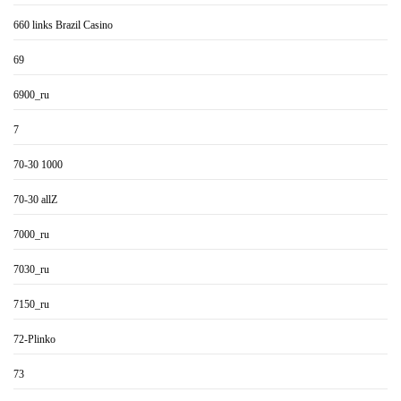
660 links Brazil Casino
69
6900_ru
7
70-30 1000
70-30 allZ
7000_ru
7030_ru
7150_ru
72-Plinko
73