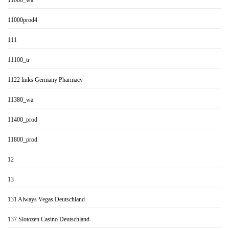
11000_wa
11000prod4
111
11100_tr
1122 links Germany Pharmacy
11380_wa
11400_prod
11800_prod
12
13
131 Always Vegas Deutschland
137 Slotozen Casino Deutschland-