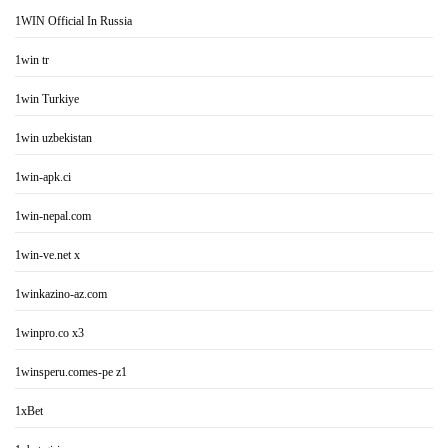
1WIN Official In Russia
1win tr
1win Turkiye
1win uzbekistan
1win-apk.ci
1win-nepal.com
1win-ve.net x
1winkazino-az.com
1winpro.co x3
1winsperu.comes-pe z1
1xBet