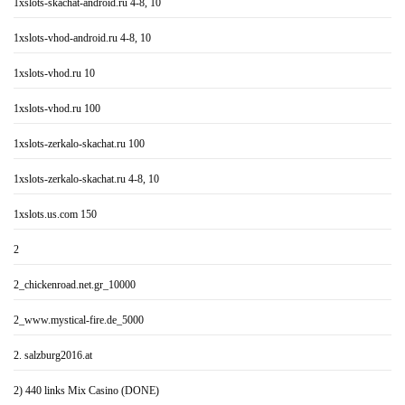
1xslots-skachat-android.ru 4-8, 10
1xslots-vhod-android.ru 4-8, 10
1xslots-vhod.ru 10
1xslots-vhod.ru 100
1xslots-zerkalo-skachat.ru 100
1xslots-zerkalo-skachat.ru 4-8, 10
1xslots.us.com 150
2
2_chickenroad.net.gr_10000
2_www.mystical-fire.de_5000
2. salzburg2016.at
2) 440 links Mix Casino (DONE)