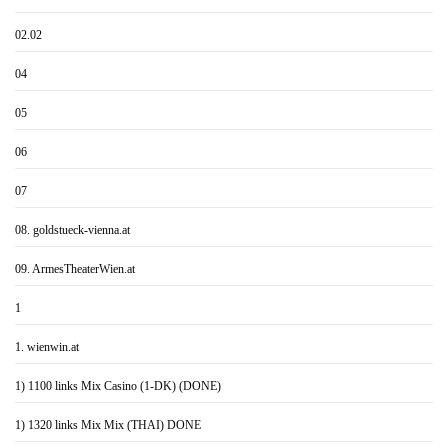
02.02
04
05
06
07
08. goldstueck-vienna.at
09. ArmesTheaterWien.at
1
1. wienwin.at
1) 1100 links Mix Casino (1-DK) (DONE)
1) 1320 links Mix Mix (THAI) DONE