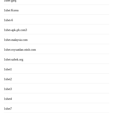
1xbet giriş
1xbet Korea
1xbet-6
1xbet-apk-ph.com3
1xbet-malaysia.com
1xbet-royxatdan-otish.com
1xbet-uzbek.org
1xbet1
1xbet2
1xbet3
1xbet4
1xbet7