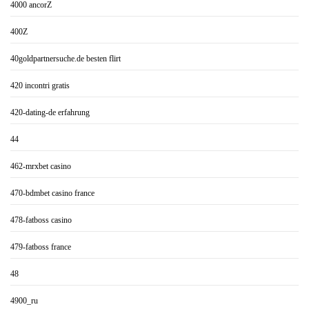
4000 ancorZ
400Z
40goldpartnersuche.de besten flirt
420 incontri gratis
420-dating-de erfahrung
44
462-mrxbet casino
470-bdmbet casino france
478-fatboss casino
479-fatboss france
48
4900_ru