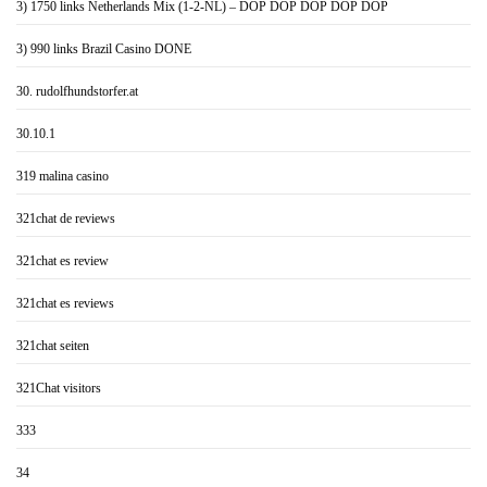
3) 1750 links Netherlands Mix (1-2-NL) – DOP DOP DOP DOP DOP
3) 990 links Brazil Casino DONE
30. rudolfhundstorfer.at
30.10.1
319 malina casino
321chat de reviews
321chat es review
321chat es reviews
321chat seiten
321Chat visitors
333
34