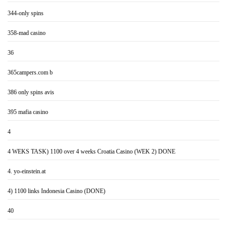
344-only spins
358-mad casino
36
365campers.com b
386 only spins avis
395 mafia casino
4
4 WEKS TASK) 1100 over 4 weeks Croatia Casino (WEK 2) DONE
4. yo-einstein.at
4) 1100 links Indonesia Casino (DONE)
40