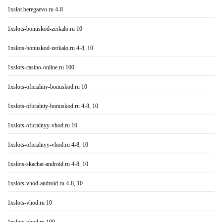
1xslot.beregaevo.ru 4-8
1xslots-bonuskod-zerkalo.ru 10
1xslots-bonuskod-zerkalo.ru 4-8, 10
1xslots-casino-online.ru 100
1xslots-oficialniy-bonuskod.ru 10
1xslots-oficialniy-bonuskod.ru 4-8, 10
1xslots-oficialnyy-vhod.ru 10
1xslots-oficialnyy-vhod.ru 4-8, 10
1xslots-skachat-android.ru 4-8, 10
1xslots-vhod-android.ru 4-8, 10
1xslots-vhod.ru 10