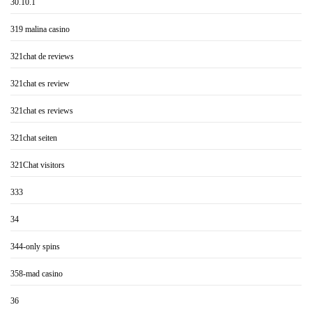
30.10.1
319 malina casino
321chat de reviews
321chat es review
321chat es reviews
321chat seiten
321Chat visitors
333
34
344-only spins
358-mad casino
36