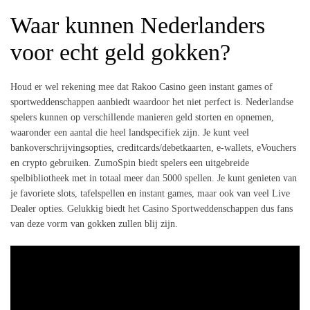
Waar kunnen Nederlanders
voor echt geld gokken?
Houd er wel rekening mee dat Rakoo Casino geen instant games of
sportweddenschappen aanbiedt waardoor het niet perfect is. Nederlandse
spelers kunnen op verschillende manieren geld storten en opnemen,
waaronder een aantal die heel landspecifiek zijn. Je kunt veel
bankoverschrijvingsopties, creditcards/debetkaarten, e-wallets, eVouchers
en crypto gebruiken. ZumoSpin biedt spelers een uitgebreide
spelbibliotheek met in totaal meer dan 5000 spellen. Je kunt genieten van
je favoriete slots, tafelspellen en instant games, maar ook van veel Live
Dealer opties. Gelukkig biedt het Casino Sportweddenschappen dus fans
van deze vorm van gokken zullen blij zijn.