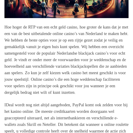
Hoe hoger de RTP van een echt geld casino, hoe groter de kans dat je met
een van de best uitbetalende online casino’s van Nederland te maken hebt.
We hebben de beste opties voor je op een rijtje gezet zodat je veilig en
gemakkelijk vanuit je eigen huis kunt spelen. Wij hebben een overzicht
samengesteld voor de populair Nederlandse blackjack casino’s voor echt
geld. Je vindt er onder meer de voorwaarden voor je weddenschap en de
hoeveelheid aan verschillende variaties blackjackspellen die ze aanbieden
aan spelers. Zo kun je zelf kiezen welk casino het meest geschikt is voor
jouw speelstijl. Online casino’s die een hoge weddenschap faciliteren
voor spelers zijn in principe ook geschikt voor jou wanneer je een
dergelijk bedrag niet wilt of kunt inzetten.
IDeal wordt nog niet altijd aangeboden, PayPal komt ook zelden voor bij
het kasino online. De meeste creditkaarten worden doorgaans wel
geaccepteerd uiteraard, net als internetbankieren en verschillende e-
wallets zoals Skrill en Neteller. Dit betekent dat wanneer u online roulette
speelt, u volledige controle heeft over de snelheid waarmee de actie zich