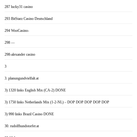
287 lucky31 casino
293 BitStarz Casino Deutschland
294 WooCasino-
298 —
298-alexander casino
3
3. planungundvielfalt.at
3) 1320 links English Mix (CA-2) DONE
3) 1750 links Netherlands Mix (1-2-NL) – DOP DOP DOP DOP DOP
3) 990 links Brazil Casino DONE
30. rudolfhundstorfer.at