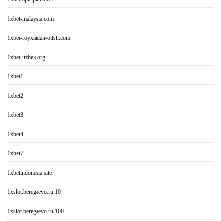
1xbet-malaysia.com
1xbet-royxatdan-otish.com
1xbet-uzbek.org
1xbet1
1xbet2
1xbet3
1xbet4
1xbet7
1xbetindonesia.site
1xslot.beregaevo.ru 10
1xslot.beregaevo.ru 100