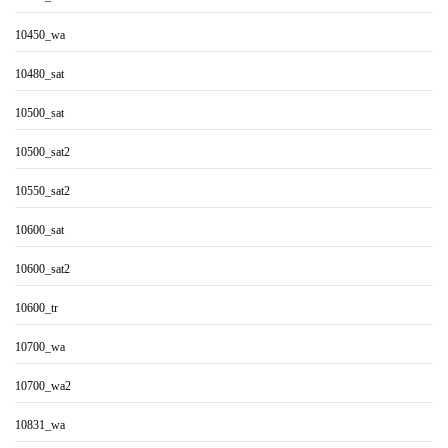
10450_wa
10480_sat
10500_sat
10500_sat2
10550_sat2
10600_sat
10600_sat2
10600_tr
10700_wa
10700_wa2
10831_wa