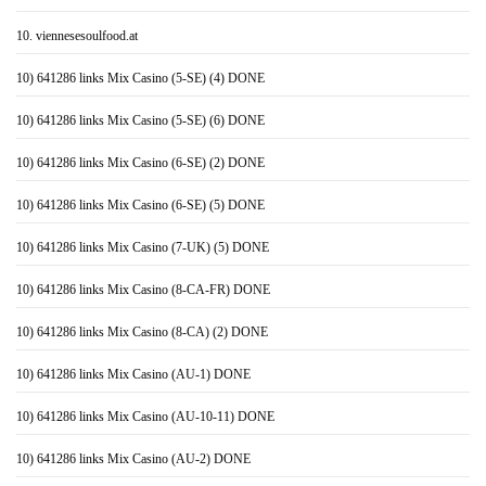
10. viennesesoulfood.at
10) 641286 links Mix Casino (5-SE) (4) DONE
10) 641286 links Mix Casino (5-SE) (6) DONE
10) 641286 links Mix Casino (6-SE) (2) DONE
10) 641286 links Mix Casino (6-SE) (5) DONE
10) 641286 links Mix Casino (7-UK) (5) DONE
10) 641286 links Mix Casino (8-CA-FR) DONE
10) 641286 links Mix Casino (8-CA) (2) DONE
10) 641286 links Mix Casino (AU-1) DONE
10) 641286 links Mix Casino (AU-10-11) DONE
10) 641286 links Mix Casino (AU-2) DONE