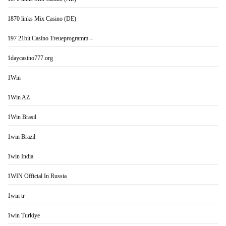
1870 links Mix Casino (DE)
197 21bit Casino Treueprogramm –
1daycasino777.org
1Win
1Win AZ
1Win Brasil
1win Brazil
1win India
1WIN Official In Russia
1win tr
1win Turkiye