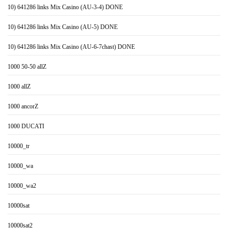
10) 641286 links Mix Casino (AU-3-4) DONE
10) 641286 links Mix Casino (AU-5) DONE
10) 641286 links Mix Casino (AU-6-7chast) DONE
1000 50-50 allZ
1000 allZ
1000 ancorZ
1000 DUCATI
10000_tr
10000_wa
10000_wa2
10000sat
10000sat2