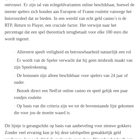
ontvouwt. Er zijn tal van echtgeldvarianten online beschikbaar, hoewel de
meeste spelers zich houden aan Europese of Franse roulette vanwege het
huisvoordeel dat ze bieden. In een wereld van echt geld casino’s is de
RTP, Return to Player, een cruciale factor. Het verwijst naar het
percentage dat een spel theoretisch terugbetaalt voor elke 100 euro die
wordt ingezet.
Allereerst speelt veiligheid en betrouwbaarheid natuurlijk een rol.
Er wordt van de Speler verwacht dat hij geen misbruik maakt van
zijn Speelrekening.
De bonussen zijn alleen beschikbaar voor spelers van 24 jaar of
ouder.
Bezoek direct een NetEnt online casino en speel gelijk een paar
rondjes roulette.
Op basis van die criteria zijn we tot de bovenstaande lijst gekomen
die voor jou de moeite waard is.
Dit lijstje is gerangschikt op basis van aanbeveling voor nieuwe gokkers.
Zonder veel ervaring kun je bij deze tafelspellen gemakkelijk geld