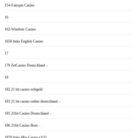
154-Fairspin Casino
16
162-Wizebets Casino
1650 links English Casino
17
179 ZetCasino Deutschland –
18
182 21 bit casino echtgeld
183 21 bit casino online deutschland –
185 21bit Casino Deutschland –
186 21bit Casino Boni –
1870 links Mix Casino (AZ)