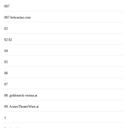
007
007-bsbcasino.com
02
02.02
04
05
06
07
08. goldstueck-vienna.at
09. ArmesTheaterWien.at
1