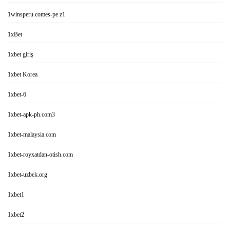
1winsperu.comes-pe z1
1xBet
1xbet giriş
1xbet Korea
1xbet-6
1xbet-apk-ph.com3
1xbet-malaysia.com
1xbet-royxatdan-otish.com
1xbet-uzbek.org
1xbet1
1xbet2