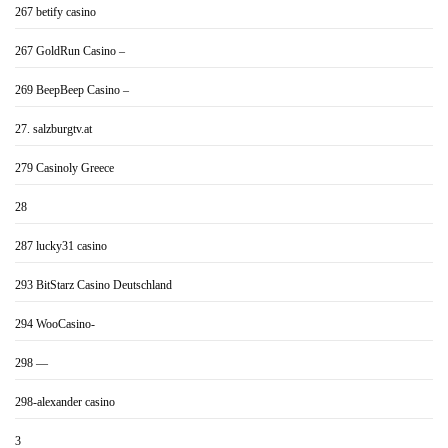
267 betify casino
267 GoldRun Casino –
269 BeepBeep Casino –
27. salzburgtv.at
279 Casinoly Greece
28
287 lucky31 casino
293 BitStarz Casino Deutschland
294 WooCasino-
298 —
298-alexander casino
3