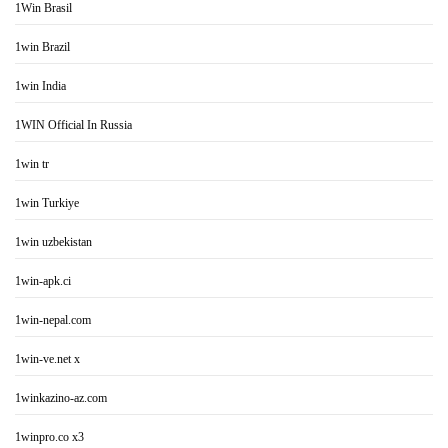
1Win Brasil
1win Brazil
1win India
1WIN Official In Russia
1win tr
1win Turkiye
1win uzbekistan
1win-apk.ci
1win-nepal.com
1win-ve.net x
1winkazino-az.com
1winpro.co x3