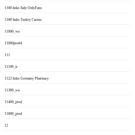
1100 links Italy OnlyFans
1100 links Turkey Casino
11000_wa
11000prod4
111
11100_tr
1122 links Germany Pharmacy
11380_wa
11400_prod
11800_prod
12