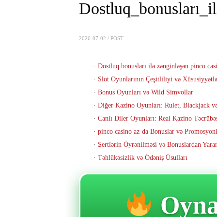
Dostluq_bonusları_i
2026-07-02 /
POST
Dostluq bonusları ilə zənginləşən pinco ca
Slot Oyunlarının Çeşitliliyi və Xüsusiyyətlə
Bonus Oyunları və Wild Simvollar
Diğer Kazino Oyunları: Rulet, Blackjack v
Canlı Diler Oyunları: Real Kazino Təcrübə
pinco casino az-da Bonuslar və Promosyonl
Şertlərin Öyrənilməsi və Bonuslardan Yara
Təhlükəsizlik və Ödəniş Üsulları
Oyn