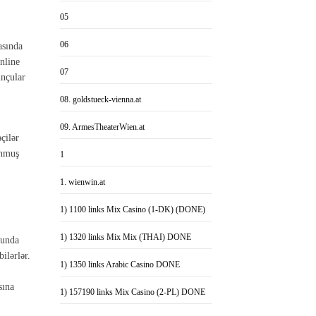
05
06
asında
nline
07
unçular
08. goldstueck-vienna.at
09. ArmesTheaterWien.at
çilər
unmuş
1
1. wienwin.at
1) 1100 links Mix Casino (1-DK) (DONE)
1) 1320 links Mix Mix (THAI) DONE
sunda
ilərlər.
1) 1350 links Arabic Casino DONE
sına
1) 157190 links Mix Casino (2-PL) DONE