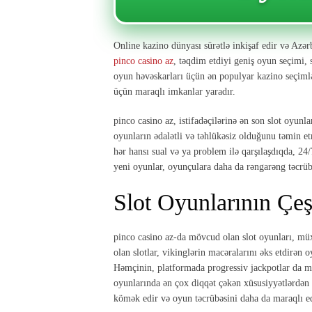
Online kazino dünyası sürətlə inkişaf edir və Azər
pinco casino az
, təqdim etdiyi geniş oyun seçimi, 
oyun həvəskarları üçün ən populyar kazino seçiml
üçün maraqlı imkanlar yaradır.
pinco casino az, istifadəçilərinə ən son slot oyunla
oyunların ədalətli və təhlükəsiz olduğunu təmin e
hər hansı sual və ya problem ilə qarşılaşdıqda, 24
yeni oyunlar, oyunçulara daha da rəngarəng təcrüb
Slot Oyunlarının Çeşi
pinco casino az-da mövcud olan slot oyunları, mü
olan slotlar, vikinglərin macəralarını əks etdirən 
Həmçinin, platformada progressiv jackpotlar da m
oyunlarında ən çox diqqət çəkən xüsusiyyətlərdən 
kömək edir və oyun təcrübəsini daha da maraqlı ed