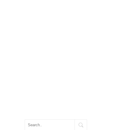
ス
家を建てるのに必要な準備
アフターフォロー
会社概要