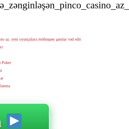
lə_zənginləşən_pinco_casino_az
sino az, yeni oyunçulara möhtəşəm şanslar vəd edir
ri
ə Poker
si
ar
rlanma
a