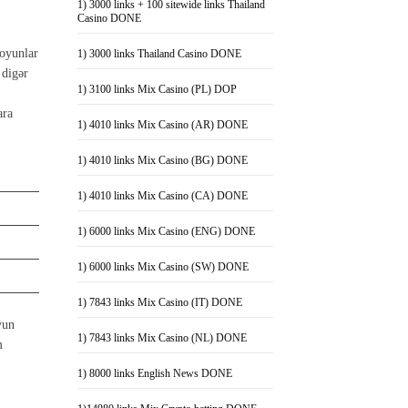
1) 3000 links + 100 sitewide links Thailand
Casino DONE
 oyunlar
1) 3000 links Thailand Casino DONE
 digər
1) 3100 links Mix Casino (PL) DOP
ara
1) 4010 links Mix Casino (AR) DONE
1) 4010 links Mix Casino (BG) DONE
1) 4010 links Mix Casino (CA) DONE
1) 6000 links Mix Casino (ENG) DONE
1) 6000 links Mix Casino (SW) DONE
1) 7843 links Mix Casino (IT) DONE
yun
1) 7843 links Mix Casino (NL) DONE
m
1) 8000 links English News DONE