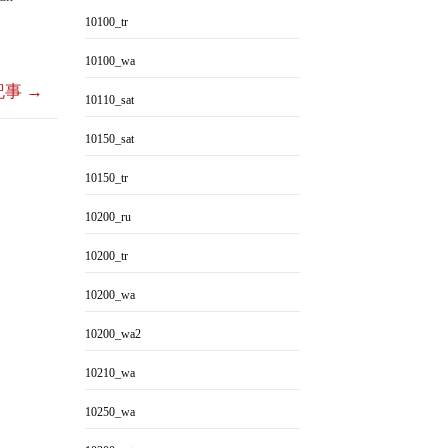
10100_tr
10100_wa
記事
→
10110_sat
10150_sat
10150_tr
10200_ru
10200_tr
10200_wa
10200_wa2
10210_wa
10250_wa