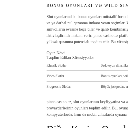
BONUS OYUNLARI VƏ WILD SI
Slot oyunlarındakı bonus oyunları müxtəlif formal
və ya dərhal pul qazanma imkanı verən seçimlər. W
simvolların əvəzinə keçə bilər və qalib kombinasi
aktivləşdirmək imkanı verir. pinco casino az plat
yüksək qazanma potensialı təqdim edir. Bu xüsusiyy
Oyun Növü
Təqdim Edilən Xüsusiyyətlər
Klassik Slotlar
Sadə oyun dinamikas
Video Slotlar
Bonus oyunları, wild
Progressiv Slotlar
Böyük jackpotlar, a
pinco casino az, slot oyunlarının keyfiyyətinə və 
provayderlərinin oyunları təqdim edilir. Bu, oyun
kompyuterlərdə, həm də mobil cihazlarda oynana b