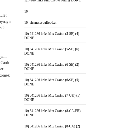
1)14980 links Mix Crypto betting DONE
10
Rulet
oynayır
10. viennesesoulfood.at
sik
10) 641286 links Mix Casino (5-SE) (4)
DONE
10) 641286 links Mix Casino (5-SE) (6)
DONE
ayım
 Canlı
10) 641286 links Mix Casino (6-SE) (2)
ler
DONE
 kömək
10) 641286 links Mix Casino (6-SE) (5)
DONE
10) 641286 links Mix Casino (7-UK) (5)
DONE
10) 641286 links Mix Casino (8-CA-FR)
DONE
10) 641286 links Mix Casino (8-CA) (2)