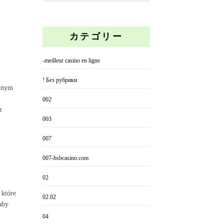
カテゴリー
-meilleur casino en ligne
! Без рубрики
alnym
002
z
003
007
007-bsbcasino.com
02
 które
02.02
aby
04