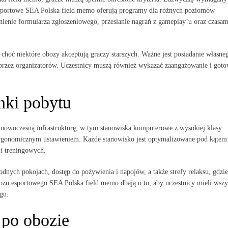
esportowe SEA Polska field memo oferują programy dla różnych poziomów
nienie formularza zgłoszeniowego, przesłanie nagrań z gameplay’u oraz czasam
choć niektóre obozy akceptują graczy starszych. Ważne jest posiadanie własne
o przez organizatorów. Uczestnicy muszą również wykazać zaangażowanie i got
unki pobytu
nowoczesną infrastrukturę, w tym stanowiska komputerowe z wysokiej klasy
rgonomicznym ustawieniem. Każde stanowisko jest optymalizowane pod kątem
ji treningowych.
ych pokojach, dostęp do pożywienia i napojów, a także strefy relaksu, gdzie
zu esportowego SEA Polska field memo dbają o to, aby uczestnicy mieli wszy
gu.
 po obozie