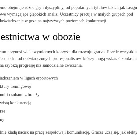
mo obejmuje różne gry i dyscypliny, od popularnych tytułów takich jak Leagu
ołowe wymagające głębokich analiz. Uczestnicy pracują w małych grupach pod
doświadczenie w grze na najwyższych poziomach konkurencji.
estnictwa w obozie
mo przynosi wiele wymiernych korzyści dla rozwoju gracza. Przede wszystki
 feedbacku od doświadczonych profesjonalistów, którzy mogą wskazać konkretn
a szybszą progresję niż samodzielne ćwiczenia.
iadczeniem w ligach esportowych
uktury treningowej
ami i osobami z branży
wistą konkurencją
rze
lny
ie kładą nacisk na pracę zespołową i komunikację. Gracze uczą się, jak efekt