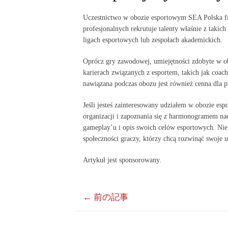
Uczestnictwo w obozie esportowym SEA Polska fi
profesjonalnych rekrutuje talenty właśnie z takic
ligach esportowych lub zespołach akademickich.
Oprócz gry zawodowej, umiejętności zdobyte w 
karierach związanych z esportem, takich jak coac
nawiązana podczas obozu jest również cenna dla
Jeśli jesteś zainteresowany udziałem w obozie e
organizacji i zapoznania się z harmonogramem nad
gameplay’u i opis swoich celów esportowych. Nie 
społeczności graczy, którzy chcą rozwinąć swoje u
Artykuł jest sponsorowany.
←
前の記事