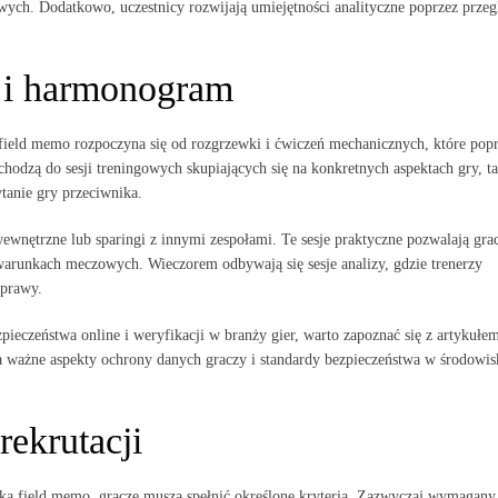
wych. Dodatkowo, uczestnicy rozwijają umiejętności analityczne poprzez przeg
 i harmonogram
eld memo rozpoczyna się od rozgrzewki i ćwiczeń mechanicznych, które popr
echodzą do sesji treningowych skupiających się na konkretnych aspektach gry, t
tanie gry przeciwnika.
wewnętrzne lub sparingi z innymi zespołami. Te sesje praktyczne pozwalają gr
arunkach meczowych. Wieczorem odbywają się sesje analizy, gdzie trenerzy
oprawy.
pieczeństwa online i weryfikacji w branży gier, warto zapoznać się z artykułe
a ważne aspekty ochrony danych graczy i standardy bezpieczeństwa w środowis
ekrutacji
a field memo, gracze muszą spełnić określone kryteria. Zazwyczaj wymagany 