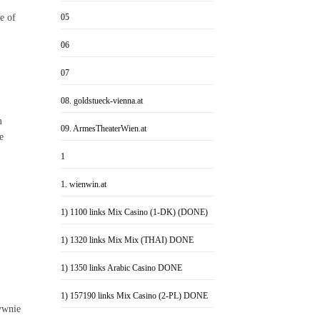
e of
05
06
07
08. goldstueck-vienna.at
m
09. ArmesTheaterWien.at
e
1
1. wienwin.at
1) 1100 links Mix Casino (1-DK) (DONE)
1) 1320 links Mix Mix (THAI) DONE
1) 1350 links Arabic Casino DONE
1) 157190 links Mix Casino (2-PL) DONE
ywnie