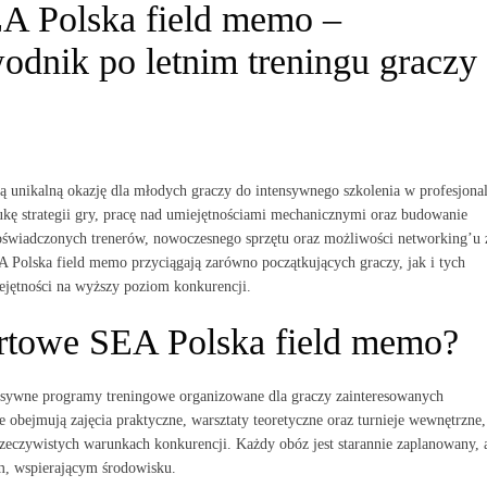
A Polska field memo –
dnik po letnim treningu graczy
 unikalną okazję dla młodych graczy do intensywnego szkolenia w profesjon
ukę strategii gry, pracę nad umiejętnościami mechanicznymi oraz budowanie
doświadczonych trenerów, nowoczesnego sprzętu oraz możliwości networking’u 
 Polska field memo przyciągają zarówno początkujących graczy, jak i tych
ejętności na wyższy poziom konkurencji.
rtowe SEA Polska field memo?
sywne programy treningowe organizowane dla graczy zainteresowanych
obejmują zajęcia praktyczne, warsztaty teoretyczne oraz turnieje wewnętrzne,
zeczywistych warunkach konkurencji. Każdy obóz jest starannie zaplanowany, 
m, wspierającym środowisku.