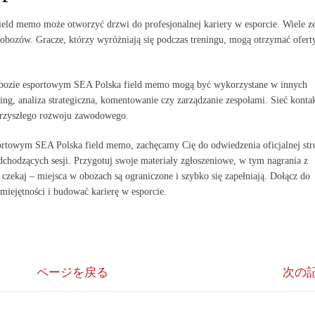
eld memo może otworzyć drzwi do profesjonalnej kariery w esporcie. Wiele z
h obozów. Gracze, którzy wyróżniają się podczas treningu, mogą otrzymać ofert
obozie esportowym SEA Polska field memo mogą być wykorzystane w innych
hing, analiza strategiczna, komentowanie czy zarządzanie zespołami. Sieć kont
 przyszłego rozwoju zawodowego.
sportowym SEA Polska field memo, zachęcamy Cię do odwiedzenia oficjalnej str
chodzących sesji. Przygotuj swoje materiały zgłoszeniowe, w tym nagrania z
czekaj – miejsca w obozach są ograniczone i szybko się zapełniają. Dołącz do
miejętności i budować karierę w esporcie.
ページを戻る
次の