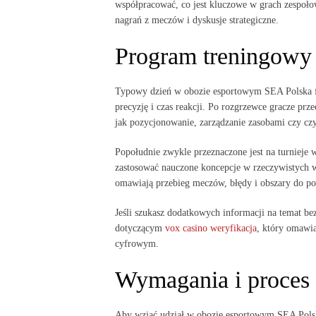
współpracować, co jest kluczowe w grach zespoło
nagrań z meczów i dyskusje strategiczne.
Program treningowy
Typowy dzień w obozie esportowym SEA Polska fi
precyzję i czas reakcji. Po rozgrzewce gracze prz
jak pozycjonowanie, zarządzanie zasobami czy czy
Popołudnie zwykle przeznaczone jest na turnieje 
zastosować nauczone koncepcje w rzeczywistych w
omawiają przebieg meczów, błędy i obszary do p
Jeśli szukasz dodatkowych informacji na temat bez
dotyczącym
vox casino weryfikacja
, który omawi
cyfrowym.
Wymagania i proces r
Aby wziąć udział w obozie esportowym SEA Polsk